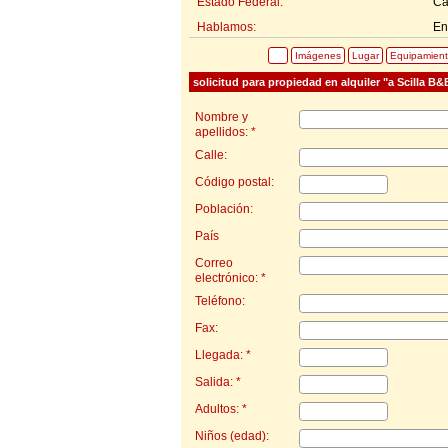
Estado Federal:
Ca
Hablamos:
En
Imágenes
Lugar
Equipamien
solicitud para propiedad en alquiler "a Scilla B
Nombre y
apellidos: *
Calle:
Código postal:
Población:
País
Correo
electrónico: *
Teléfono:
Fax:
Llegada: *
Salida: *
Adultos: *
Niños (edad):