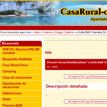
Yd se encuentra aqui:
Inico
>
Italia
>
Calabria
>
Reggio Calabria
> a Scilla B&B Chianalea 54
Búsqueda
NUEVO: Reserva-ONLINE
Italia
mundial
Busqueda detallada
Pensión-Hostal-Bed&Breakfast "a Scilla B&B Ch
Casa Rural-Finca
No. 14608
Camping
Imágenes
Lugar
Equipamien
Casa de vacaciones
Apartamento de
Descripción detallada:
vacaciones
Habitaciones
-
Hotel
Imágenes
Lugar
Equipamien
Pension-B&B