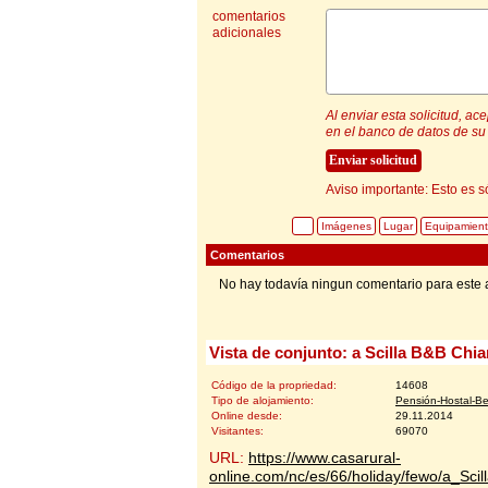
comentarios
adicionales
Al enviar esta solicitud, a
en el banco de datos de su 
Aviso importante: Esto es s
Imágenes
Lugar
Equipamien
Comentarios
No hay todavía ningun comentario para este 
Vista de conjunto: a Scilla B&B Chia
Código de la propriedad:
14608
Tipo de alojamiento:
Pensión-Hostal-B
Online desde:
29.11.2014
Visitantes:
69070
URL:
https://www.casarural-
online.com/nc/es/66/holiday/fewo/a_Sc