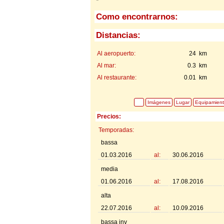
Como encontrarnos:
Distancias:
Al aeropuerto:
24 km
Al mar:
0.3 km
Al restaurante:
0.01 km
Imágenes
Lugar
Equipamien
Precios:
Temporadas:
bassa
01.03.2016
al:
30.06.2016
media
01.06.2016
al:
17.08.2016
alta
22.07.2016
al:
10.09.2016
bassa inv