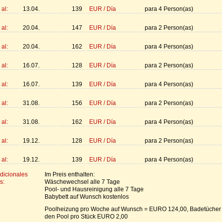
al:
13.04.
139
EUR
/
Día
para
4
Person(as)
al:
20.04.
147
EUR
/
Día
para
2
Person(as)
al:
20.04.
162
EUR
/
Día
para
4
Person(as)
al:
16.07.
128
EUR
/
Día
para
2
Person(as)
al:
16.07.
139
EUR
/
Día
para
4
Person(as)
al:
31.08.
156
EUR
/
Día
para
2
Person(as)
al:
31.08.
162
EUR
/
Día
para
4
Person(as)
al:
19.12.
128
EUR
/
Día
para
2
Person(as)
al:
19.12.
139
EUR
/
Día
para
4
Person(as)
dicionales
Im Preis enthalten:
s:
Wäschewechsel alle 7 Tage
Pool- und Hausreinigung alle 7 Tage
Babybett auf Wunsch kostenlos
Poolheizung pro Woche auf Wunsch = EURO 124,00, Badetücher 
den Pool pro Stück EURO 2,00