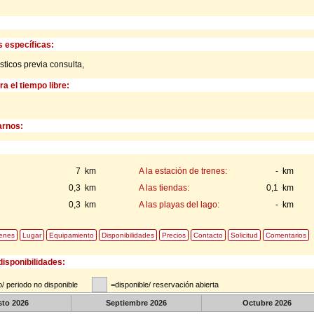
s específicas:
icos previa consulta,
a el tiempo libre:
rnos:
7 km
A la estación de trenes:
- km
0,3 km
A las tiendas:
0,1 km
0,3 km
A las playas del lago:
- km
enes
Lugar
Equipamiento
Disponibilidades
Precios
Contacto
Solicitud
Comentarios
disponibilidades:
/ periodo no disponible
=disponible/ reservación abierta
sto
2026
Septiembre
2026
Octubre
2026