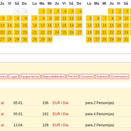
Ju
Vi
Sá
Do
Lu
Ma
Mi
Ju
Vi
Sá
Do
Lu
Ma
Mi
Ju
Vi
Sá
1
2
1
2
3
4
5
6
1
2
3
6
7
8
9
7
8
9
10
11
12
13
5
6
7
8
9
10
13
14
15
16
14
15
16
17
18
19
20
12
13
14
15
16
17
20
21
22
23
21
22
23
24
25
26
27
19
20
21
22
23
24
27
28
29
30
28
29
30
26
27
28
29
30
31
enes
Lugar
Equipamiento
Disponibilidades
Precios
Contacto
Solicitud
Comentarios
al:
05.01.
156
EUR
/
Día
para
2
Person(as)
al:
05.01.
162
EUR
/
Día
para
4
Person(as)
al:
13.04.
128
EUR
/
Día
para
2
Person(as)