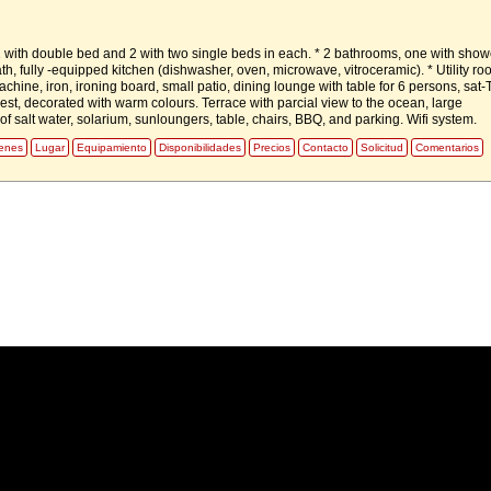
 with double bed and 2 with two single beds in each. * 2 bathrooms, one with show
h, fully -equipped kitchen (dishwasher, oven, microwave, vitroceramic). * Utility ro
hine, iron, ironing board, small patio, dining lounge with table for 6 persons, sat-
t, decorated with warm colours. Terrace with parcial view to the ocean, large
f salt water, solarium, sunloungers, table, chairs, BBQ, and parking. Wifi system.
enes
Lugar
Equipamiento
Disponibilidades
Precios
Contacto
Solicitud
Comentarios