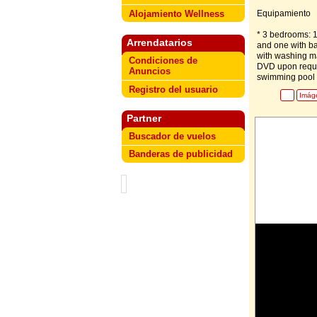
Alojamiento Wellness
Equipamiento
* 3 bedrooms: 1
Arrendatarios
and one with bat
with washing mac
Condiciones de
DVD upon reques
Anuncios
swimming pool o
Registro del usuario
Imág
Partner
Buscador de vuelos
Banderas de publicidad