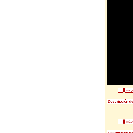
Imág
Descripción de
-
Imág
Distribucion d