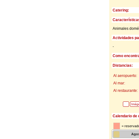
Catering:
Característica
Animales domést
Actividades par
-
Como encontra
Distancias:
Al aeropuerto:
Al mar:
Al restaurante:
Imág
Calendario de 
= reservado
Ago