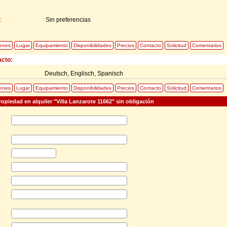
:
Sin preferencias
enes
Lugar
Equipamiento
Disponibilidades
Precios
Contacto
Solicitud
Comentarios
acto:
Deutsch, Englisch, Spanisch
enes
Lugar
Equipamiento
Disponibilidades
Precios
Contacto
Solicitud
Comentarios
ropiedad en alquiler "Villa Lanzarote 11662" sin obligación