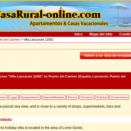
Inico
Mapa del sitio
Condic
to del Carmen
> Villa Lanzarote 11662
Volver a su lista de resulta
ones "Villa Lanzarote 11662"
en Puerto del Carmen (España, Lanzarote, Puerto del
enes
Lugar
Equipamiento
Disponibilidades
Precios
Contacto
Solicitud
Comentarios
 parcial sea view, and is close to a variety of shops, supermarkets, bars and
tallada:
this holiday villa is located in the area of Lomo Gordo.