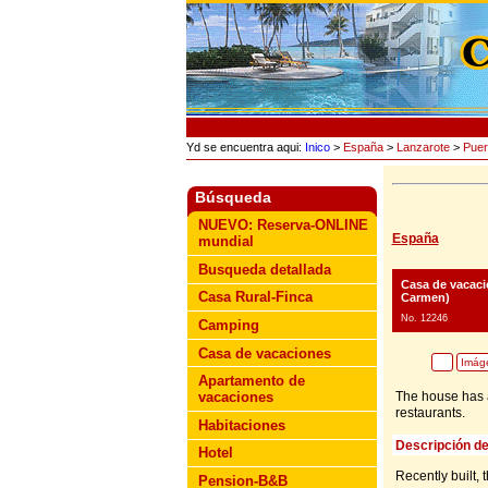
Yd se encuentra aqui:
Inico
>
España
>
Lanzarote
>
Puer
Búsqueda
NUEVO: Reserva-ONLINE
España
mundial
Busqueda detallada
Casa de vacaci
Casa Rural-Finca
Carmen)
No. 12246
Camping
Casa de vacaciones
Imág
Apartamento de
The house has a
vacaciones
restaurants.
Habitaciones
Descripción de
Hotel
Recently built, 
Pension-B&B