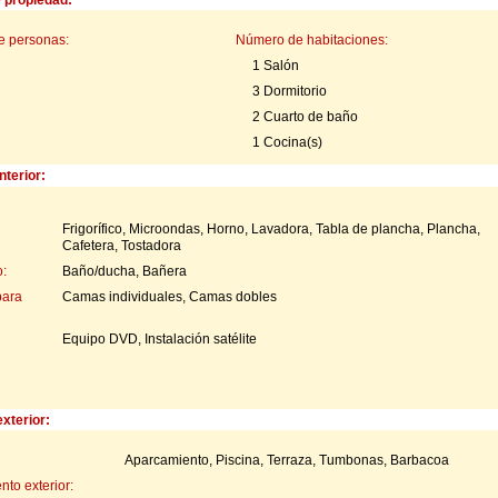
e personas:
Número de habitaciones:
1 Salón
3 Dormitorio
2 Cuarto de baño
1 Cocina(s)
nterior:
Frigorífico, Microondas, Horno, Lavadora, Tabla de plancha, Plancha,
Cafetera, Tostadora
:
Baño/ducha, Bañera
para
Camas individuales, Camas dobles
Equipo DVD, Instalación satélite
xterior:
Aparcamiento, Piscina, Terraza, Tumbonas, Barbacoa
to exterior: