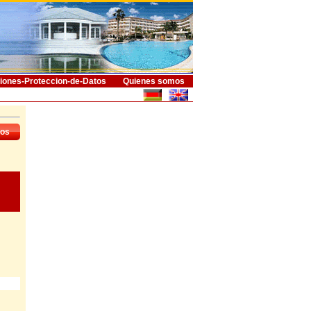
iones-Proteccion-de-Datos
Quienes somos
dos