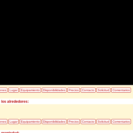
enes
Lugar
Equipamiento
Disponibilidades
Precios
Contacto
Solicitud
Comentarios
 los alrededores:
enes
Lugar
Equipamiento
Disponibilidades
Precios
Contacto
Solicitud
Comentarios
e propiedad: