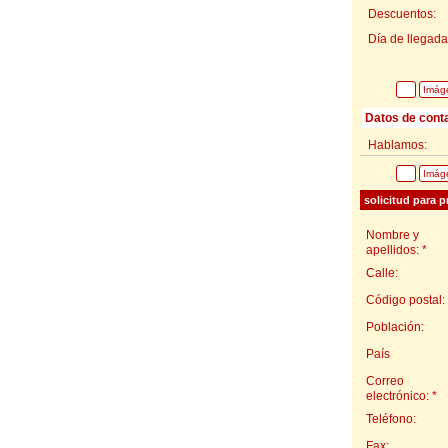
Descuentos:
Día de llegada
Imág
Datos de cont
Hablamos:
Imág
solicitud para p
Nombre y
apellidos: *
Calle:
Código postal:
Población:
País
Correo
electrónico: *
Teléfono:
Fax: