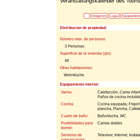
Veranstaltungskalender des Touri
Imágenes
Lugar
Equipamien
Distribucion de propiedad:
Número max. de personas:
3 Personas:
Superficie de la vivienda (qm):
40
Otras habitaciones:
Wohnküche
Equipamiento interior:
Varios:
Calefacción, Cama infanti
Paños de cocina incluíd
Cocina:
Cocina equipada, Frigorí
plancha, Plancha, Cafete
Cuarto de baño:
Baño/ducha, WC
Posibilidades para
Camas dobles
dormir:
Servicios de
Televisor, Internet, Insta
comunicación: