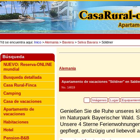
Yd se encuentra aqui:
Inico
>
Alemania
>
Baviera
>
Selva Bavara
> Söldner
Búsqueda
NUEVO: Reserva-ONLINE
Alemania
mundial
Busqueda detallada
Apartamento de vacaciones "Söldner"
en Salden
Casa Rural-Finca
No. 14619
Camping
Imágenes
Lugar
Equipamien
Casa de vacaciones
Apartamento de
Genießen Sie die Ruhe unseres kl
vacaciones
im Naturpark Bayerischer Wald. S
Habitaciones
Unsere 4 Sterne Ferienwohnungen s
Hotel
gepflegt, großzügig und liebevoll 
Pension-B&B