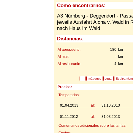
Como encontrarnos:
A3 Nürnberg - Deggendorf - Pass
jeweils Ausfahrt Aicha v. Wald in R
nach Haus im Wald
Distancias:
Al aeropuerto:
180 km
Al mar:
- km
Al restaurante:
4 km
Imágenes
Lugar
Equipamien
Precios:
Temporadas:
01.04.2013
al:
31.10.2013
01.11.2012
al:
31.03.2013
Comentarios adicionales sobre las tarifas:
Gastos: