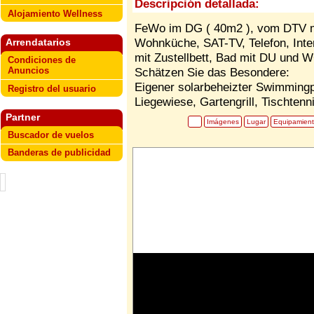
Descripción detallada:
Alojamiento Wellness
FeWo im DG ( 40m2 ), vom DTV mi
Wohnküche, SAT-TV, Telefon, Int
Arrendatarios
mit Zustellbett, Bad mit DU und 
Condiciones de
Anuncios
Schätzen Sie das Besondere:
Eigener solarbeheizter Swimmingp
Registro del usuario
Liegewiese, Gartengrill, Tischtenn
Partner
Imágenes
Lugar
Equipamien
Buscador de vuelos
Banderas de publicidad