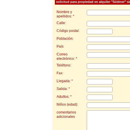
solicitud para propiedad en alquiler "Söldner" s
Nombre y
apellidos: *
Calle:
Código postal:
Población:
País
Correo
electrónico: *
Teléfono:
Fax:
Llegada: *
Salida: *
Adultos: *
Niños (edad):
comentarios
adicionales