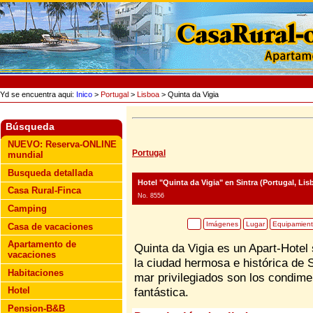
Yd se encuentra aqui:
Inico
>
Portugal
>
Lisboa
> Quinta da Vigia
Búsqueda
NUEVO: Reserva-ONLINE
Portugal
mundial
Busqueda detallada
Hotel "Quinta da Vigia"
en Sintra (Portugal, Lis
Casa Rural-Finca
No. 8556
Camping
Imágenes
Lugar
Equipamien
Casa de vacaciones
Apartamento de
Quinta da Vigia es un Apart-Hotel
vacaciones
la ciudad hermosa e histórica de S
Habitaciones
mar privilegiados son los condime
Hotel
fantástica.
Pension-B&B