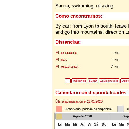
Sauna, swimming, relaxing
Como encontrarnos:
By car: from Lyon tp south, leave 
and go into mountains, direction 
Distancias:
Al aeropuerto:
- km
Al mar:
- km
Al restaurante:
7 km
Imágenes
Lugar
Equipamiento
Dispo
Calendario de disponibilidades:
Última actualización el 21.01.2020
= reservado/ periodo no disponible
=d
Agosto
2026
Sep
Lu
Ma
Mi
Ju
Vi
Sá
Do
Lu
Ma
M