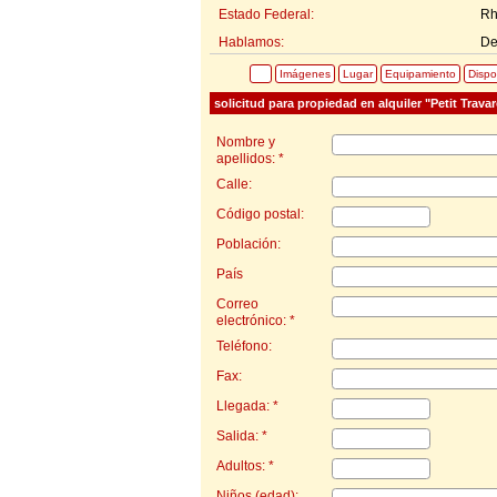
Estado Federal:
Rh
Hablamos:
De
Imágenes
Lugar
Equipamiento
Dispo
solicitud para propiedad en alquiler "Petit Trava
Nombre y
apellidos: *
Calle:
Código postal:
Población:
País
Correo
electrónico: *
Teléfono:
Fax:
Llegada: *
Salida: *
Adultos: *
Niños (edad):