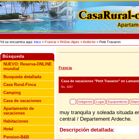
Yd se encuentra aqui:
Inico
>
Francia
>
Rhône-Alpes
>
Ardèche
> Petit Travaron
Búsqueda
NUEVO: Reserva-ONLINE
Francia
mundial
Busqueda detallada
Casa de vacaciones "Petit Travaron"
en Lamastr
Casa Rural-Finca
No. 4287
Camping
Casa de vacaciones
Imágenes
Lugar
Equipamiento
Dispo
Apartamento de
muy tranquila y soleada situada en
vacaciones
central / Departement Ardeche.
Habitaciones
Hotel
Descripción detallada:
Pension-B&B