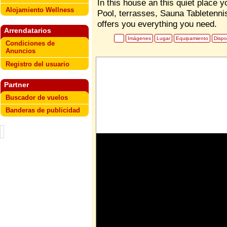
In this house an this quiet place 
Alojamiento Wellness
Pool, terrasses, Sauna Tabletenni
offers you everything you need.
Arrendatarios
Imágenes
Lugar
Equipamiento
Dispo
Condiciones de
Anuncios
Registro del usuario
Partner
Buscador de vuelos
Banderas de publicidad