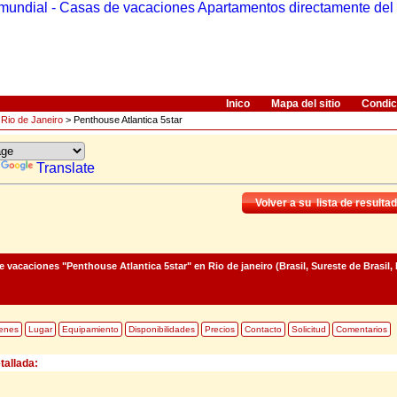
Inico
Mapa del sitio
Condic
>
Rio de Janeiro
> Penthouse Atlantica 5star
y
Translate
Volver a su lista de resulta
 vacaciones "Penthouse Atlantica 5star"
en Rio de janeiro (Brasil, Sureste de Brasil,
enes
Lugar
Equipamiento
Disponibilidades
Precios
Contacto
Solicitud
Comentarios
tallada: