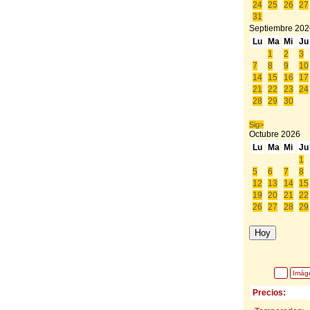
24
25
26
27
31
Septiembre
202
Lu
Ma
Mi
Ju
1
2
3
7
8
9
10
14
15
16
17
21
22
23
24
28
29
30
Sig>
Octubre
2026
Lu
Ma
Mi
Ju
1
5
6
7
8
12
13
14
15
19
20
21
22
26
27
28
29
Hoy
Imág
Precios: