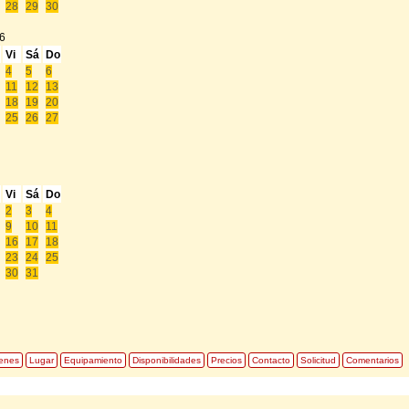
28
29
30
6
Vi
Sá
Do
4
5
6
11
12
13
18
19
20
25
26
27
Vi
Sá
Do
2
3
4
9
10
11
16
17
18
23
24
25
30
31
enes
Lugar
Equipamiento
Disponibilidades
Precios
Contacto
Solicitud
Comentarios