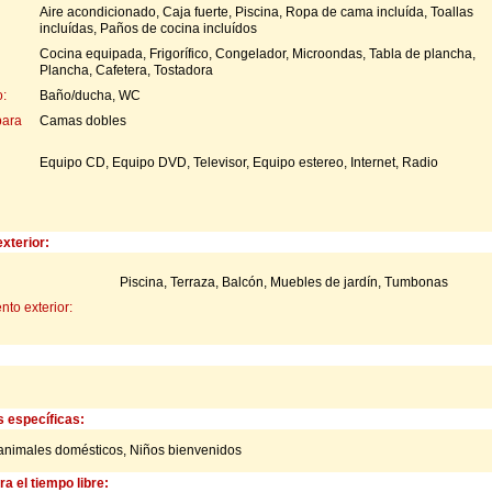
Aire acondicionado, Caja fuerte, Piscina, Ropa de cama incluída, Toallas
incluídas, Paños de cocina incluídos
Cocina equipada, Frigorífico, Congelador, Microondas, Tabla de plancha,
Plancha, Cafetera, Tostadora
:
Baño/ducha, WC
para
Camas dobles
Equipo CD, Equipo DVD, Televisor, Equipo estereo, Internet, Radio
xterior:
Piscina, Terraza, Balcón, Muebles de jardín, Tumbonas
to exterior:
s específicas:
animales domésticos,
Niños bienvenidos
a el tiempo libre: