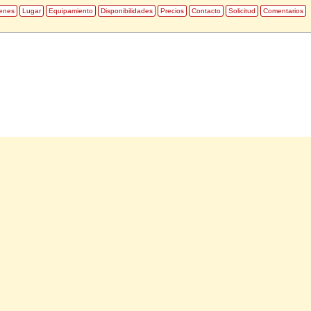
enes
Lugar
Equipamiento
Disponibilidades
Precios
Contacto
Solicitud
Comentarios