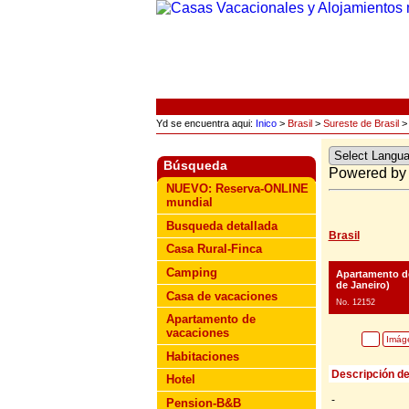
Yd se encuentra aqui:
Inico
>
Brasil
>
Sureste de Brasil
Búsqueda
Powered b
NUEVO: Reserva-ONLINE
mundial
Busqueda detallada
Brasil
Casa Rural-Finca
Camping
Apartamento de
de Janeiro)
Casa de vacaciones
No. 12152
Apartamento de
vacaciones
Imág
Habitaciones
Descripción de
Hotel
-
Pension-B&B