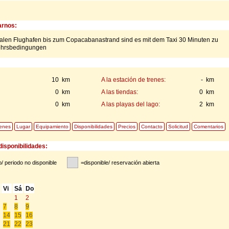
rnos:
nalen Flughafen bis zum Copacabanastrand sind es mit dem Taxi 30 Minuten zu
ehrsbedingungen
10 km
A la estación de trenes:
- km
0 km
A las tiendas:
0 km
0 km
A las playas del lago:
2 km
enes
Lugar
Equipamiento
Disponibilidades
Precios
Contacto
Solicitud
Comentarios
disponibilidades:
/ periodo no disponible
=disponible/ reservación abierta
Vi
Sá
Do
1
2
7
8
9
14
15
16
21
22
23