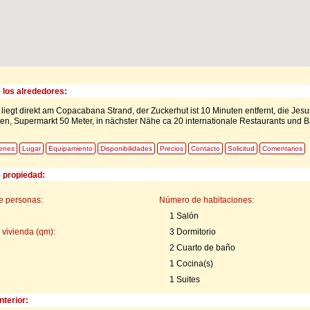
 los alrededores:
iegt direkt am Copacabana Strand, der Zuckerhut ist 10 Minuten entfernt, die Jesu
en, Supermarkt 50 Meter, in nächster Nähe ca 20 internationale Restaurants und B
enes
Lugar
Equipamiento
Disponibilidades
Precios
Contacto
Solicitud
Comentarios
e propiedad:
e personas:
Número de habitaciones:
1 Salón
 vivienda (qm):
3 Dormitorio
2 Cuarto de baño
1 Cocina(s)
1 Suites
nterior: