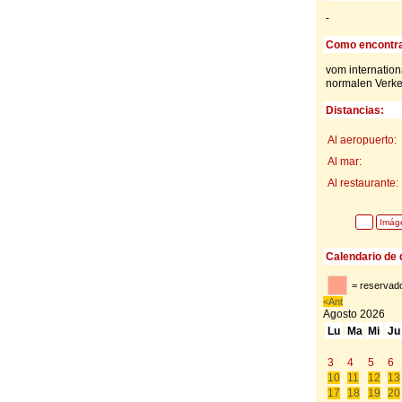
-
Como encontra
vom internatio
normalen Verk
Distancias:
Al aeropuerto:
Al mar:
Al restaurante:
Imág
Calendario de 
= reservado
<Ant
Agosto
2026
Lu
Ma
Mi
Ju
3
4
5
6
10
11
12
13
17
18
19
20