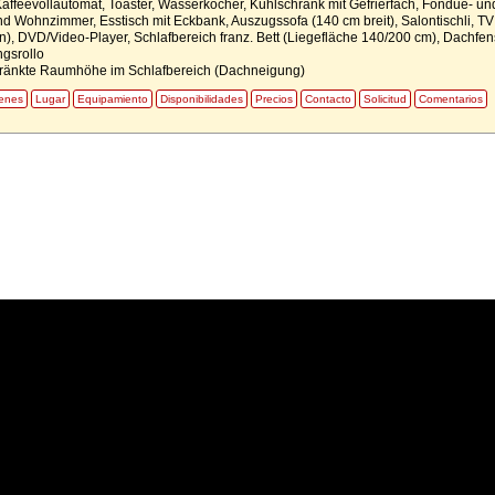
affeevollautomat, Toaster, Wasserkocher, Kühlschrank mit Gefrierfach, Fondue- un
nd Wohnzimmer, Esstisch mit Eckbank, Auszugssofa (140 cm breit), Salontischli, TV
), DVD/Video-Player, Schlafbereich franz. Bett (Liegefläche 140/200 cm), Dachfen
gsrollo
ränkte Raumhöhe im Schlafbereich (Dachneigung)
enes
Lugar
Equipamiento
Disponibilidades
Precios
Contacto
Solicitud
Comentarios