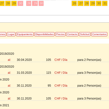
27
28
29
30
28
29
30
26
27
28
29
30
31
enes
Lugar
Equipamiento
Disponibilidades
Precios
Contacto
Solicitud
Comentarios
 2019/2020
al:
30.04.2020
105
CHF
/
Día
para
2
Person(as)
 2019/2020
al:
31.03.2020
115
CHF
/
Día
para
3
Person(as)
n 2020
al:
30.11.2020
95
CHF
/
Día
para
2
Person(as)
n 2020
al:
30.11.2020
105
CHF
/
Día
para
3
Person(as)
n 2021