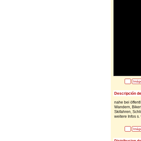
Imág
Descripción de
nahe bei öffent
Wandern, Biken
Skifahren, Schl
weitere Infos s
Imág
Distribucion d