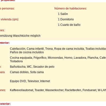
e personas:
Número de habitaciones:
1 Salón
 vivienda (qm):
1 Dormitorio
1 Cuarto de baño
nes:
benützung Waschküche möglich
nterior:
Calefacción, Cama infantil, Trona, Ropa de cama incluída, Toallas incluída
Paños de cocina incluídos
Cocina equipada, Frigorífico, Microondas, Horno, Lavadora, Plancha, Cafe
Tostadora
:
Baño/ducha, WC, Secador de pelo
para
Camas dobles, Sofa cama
Equipo DVD, Televisor, Internet
ones:
Kaffeevollautomat, Toaster, Wasserkocher, Racletteofen, Fondueset, W-LA
xterior: