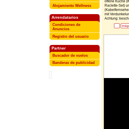
offene Küche (K
Alojamiento Wellness
Raclette-Set) u
(Kabelfernsehen
mit Verdunkelun
Arrendatarios
Achtung: besch
Condiciones de
Imág
Anuncios
Registro del usuario
Partner
Buscador de vuelos
Banderas de publicidad