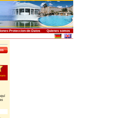
iones-Proteccion-de-Datos
Quienes somos
dos
tario
squí
as