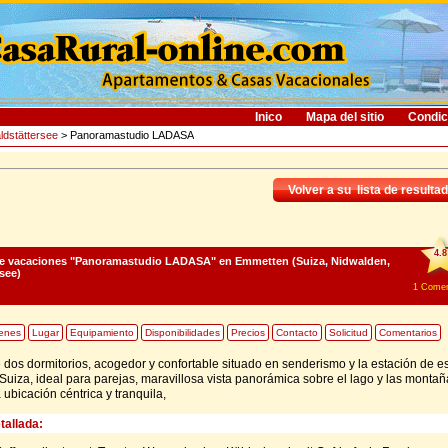
Inico
Mapa del sitio
Condic
ldstättersee
> Panoramastudio LADASA
Volver a su lista de resulta
4.8
e vacaciones "Panoramastudio LADASA"
en Emmetten (Suiza, Nidwalden,
see)
1
Comen
enes
Lugar
Equipamiento
Disponibilidades
Precios
Contacto
Solicitud
Comentarios
dos dormitorios, acogedor y confortable situado en senderismo y la estación de e
 Suiza, ideal para parejas, maravillosa vista panorámica sobre el lago y las montañ
 ubicación céntrica y tranquila,
tallada: