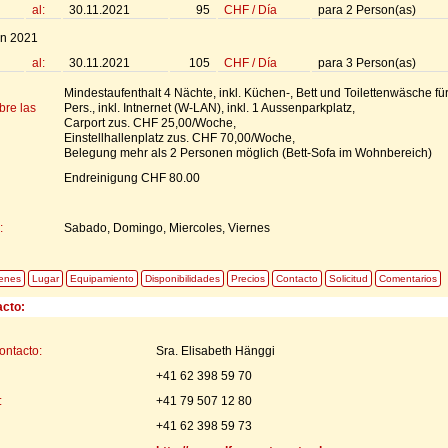
al:
30.11.2021
95
CHF
/
Día
para
2
Person(as)
n 2021
al:
30.11.2021
105
CHF
/
Día
para
3
Person(as)
Mindestaufenthalt 4 Nächte, inkl. Küchen-, Bett und Toilettenwäsche für
bre las
Pers., inkl. Intnernet (W-LAN), inkl. 1 Aussenparkplatz,
Carport zus. CHF 25,00/Woche,
Einstellhallenplatz zus. CHF 70,00/Woche,
Belegung mehr als 2 Personen möglich (Bett-Sofa im Wohnbereich)
Endreinigung CHF 80.00
:
Sabado, Domingo, Miercoles, Viernes
enes
Lugar
Equipamiento
Disponibilidades
Precios
Contacto
Solicitud
Comentarios
acto:
ontacto:
Sra. Elisabeth Hänggi
+41 62 398 59 70
:
+41 79 507 12 80
+41 62 398 59 73