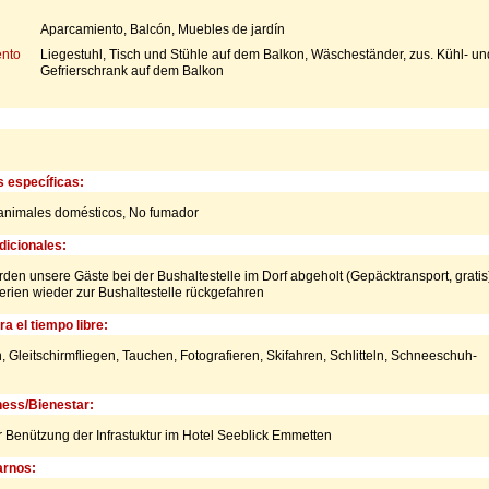
Aparcamiento, Balcón, Muebles de jardín
nto
Liegestuhl, Tisch und Stühle auf dem Balkon, Wäscheständer, zus. Kühl- un
Gefrierschrank auf dem Balkon
s específicas:
animales domésticos,
No fumador
icionales:
en unsere Gäste bei der Bushaltestelle im Dorf abgeholt (Gepäcktransport, gratis
rien wieder zur Bushaltestelle rückgefahren
a el tiempo libre:
 Gleitschirmfliegen, Tauchen, Fotografieren, Skifahren, Schlitteln, Schneeschuh-
ness/Bienestar:
 Benützung der Infrastuktur im Hotel Seeblick Emmetten
rnos: