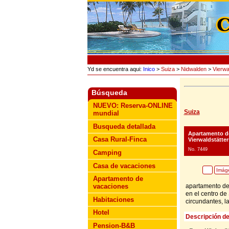
Yd se encuentra aqui:
Inico
>
Suiza
>
Nidwalden
>
Vierwa
Búsqueda
NUEVO: Reserva-ONLINE
Suiza
mundial
Busqueda detallada
Apartamento d
Casa Rural-Finca
Vierwaldstätter
No. 7449
Camping
Casa de vacaciones
Imág
Apartamento de
apartamento de 
vacaciones
en el centro de
Habitaciones
circundantes, la
Hotel
Descripción de
Pension-B&B