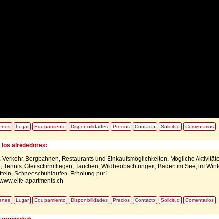
enes
Lugar
Equipamiento
Disponibilidades
Precios
Contacto
Solicitud
Comentarios
 los alrededores:
l. Verkehr, Bergbahnen, Restaurants und Einkaufsmöglichkeiten. Mögliche Aktivitäte
, Tennis, Gleitschirmfliegen, Tauchen, Wildbeobachtungen, Baden im See; im Wint
itteln, Schneeschuhlaufen. Erholung pur!
. www.elfe-apartments.ch
enes
Lugar
Equipamiento
Disponibilidades
Precios
Contacto
Solicitud
Comentarios
e propiedad: