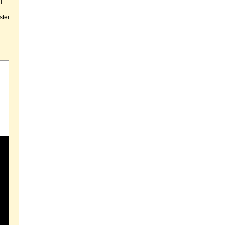
d
ster