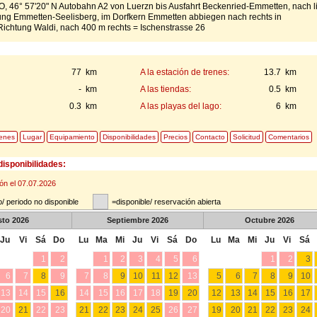
O, 46° 57'20" N Autobahn A2 von Luerzn bis Ausfahrt Beckenried-Emmetten, nach l
ng Emmetten-Seelisberg, im Dorfkern Emmetten abbiegen nach rechts in
Richtung Waldi, nach 400 m rechts = Ischenstrasse 26
77 km
A la estación de trenes:
13.7 km
- km
A las tiendas:
0.5 km
0.3 km
A las playas del lago:
6 km
enes
Lugar
Equipamiento
Disponibilidades
Precios
Contacto
Solicitud
Comentarios
disponibilidades:
ión el 07.07.2026
/ periodo no disponible
=disponible/ reservación abierta
sto
2026
Septiembre
2026
Octubre
2026
Ju
Vi
Sá
Do
Lu
Ma
Mi
Ju
Vi
Sá
Do
Lu
Ma
Mi
Ju
Vi
Sá
1
2
1
2
3
4
5
6
1
2
3
6
7
8
9
7
8
9
10
11
12
13
5
6
7
8
9
10
13
14
15
16
14
15
16
17
18
19
20
12
13
14
15
16
17
20
21
22
23
21
22
23
24
25
26
27
19
20
21
22
23
24