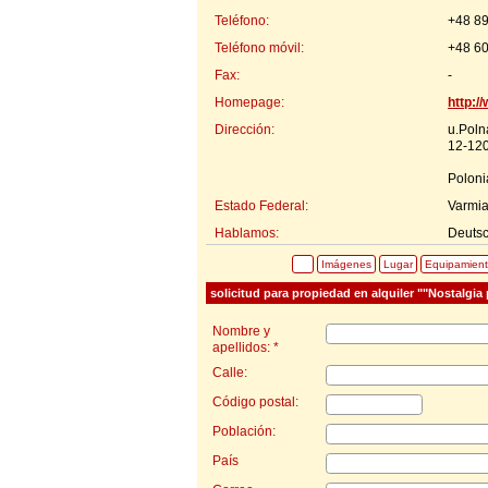
Teléfono:
+48 8
Teléfono móvil:
+48 6
Fax:
-
Homepage:
http:/
Dirección:
u.Poln
12-120
Poloni
Estado Federal:
Varmia
Hablamos:
Deutsc
Imágenes
Lugar
Equipamien
solicitud para propiedad en alquiler ""Nostalgia
Nombre y
apellidos: *
Calle:
Código postal:
Población:
País