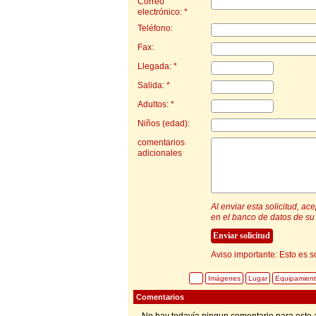
Correo
electrónico: *
Teléfono:
Fax:
Llegada: *
Salida: *
Adultos: *
Niños (edad):
comentarios
adicionales
Al enviar esta solicitud, a
en el banco de datos de su 
Aviso importante: Esto es s
Imágenes
Lugar
Equipamien
Comentarios
No hay todavía ningun comentario para este 