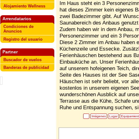
Im Haus steht ein 3 Personenzimm
Alojamiento Wellness
hat dieses Zimmer kein eigenes 
zwei Badezimmer gibt. Auf Wuns
Arrendatarios
Saunabereich des Anbaus genutzt
Condiciones de
Zudem haben wir in dem Anbau, mi
Anuncios
Personenzimmer und ein 3 Person
Registro del usuario
Diese 2 Zimmer im Anbau haben 
Küchenzeile und Essecke. Zusätzl
Partner
Ferienhäuschen bestehend aus B
Buscador de vuelos
Einbauküche an. Unser Ferienhäusc
Banderas de publicidad
auf unserem hofeigenen Teich, dir
Seite des Hauses ist der See Sas
Häuschen ist sehr beliebt, vor all
kostenlos in unserem eigenen See
wunderschönen Ausblick auf unse
Terrasse aus die Kühe, Schafe u
Ruhe und Entspannung suchen, sin
Imágenes
Lugar
Equipamien