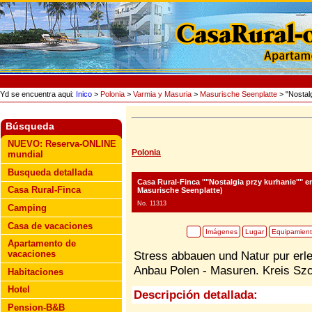
Yd se encuentra aqui:
Inico
>
Polonia
>
Varmia y Masuria
>
Masurische Seenplatte
> "Nostalg
Búsqueda
NUEVO: Reserva-ONLINE
Polonia
mundial
Busqueda detallada
Casa Rural-Finca ""Nostalgia przy kurhanie""
en
Casa Rural-Finca
Masurische Seenplatte)
No. 11313
Camping
Casa de vacaciones
Imágenes
Lugar
Equipamien
Apartamento de
vacaciones
Stress abbauen und Natur pur erl
Anbau Polen - Masuren. Kreis Szc
Habitaciones
Hotel
Descripción detallada:
Pension-B&B