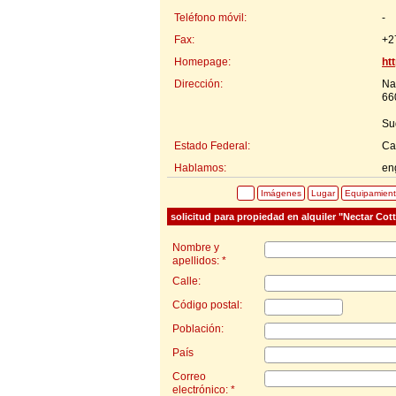
Teléfono móvil:
-
Fax:
+2
Homepage:
ht
Dirección:
Na
66
Su
Estado Federal:
Ca
Hablamos:
eng
Imágenes
Lugar
Equipamien
solicitud para propiedad en alquiler "Nectar Cot
Nombre y
apellidos: *
Calle:
Código postal:
Población:
País
Correo
electrónico: *