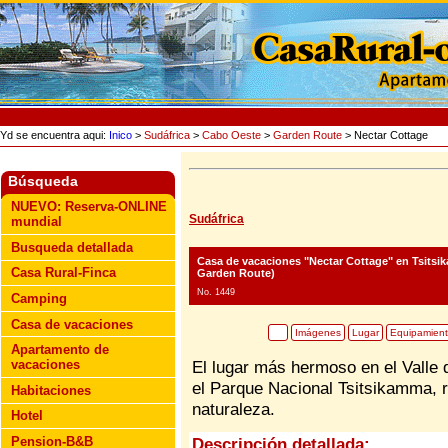
Yd se encuentra aqui:
Inico
>
Sudáfrica
>
Cabo Oeste
>
Garden Route
> Nectar Cottage
Búsqueda
NUEVO: Reserva-ONLINE
Sudáfrica
mundial
Busqueda detallada
Casa de vacaciones "Nectar Cottage"
en Tsitsik
Casa Rural-Finca
Garden Route)
No. 1449
Camping
Casa de vacaciones
Imágenes
Lugar
Equipamien
Apartamento de
vacaciones
El lugar más hermoso en el Valle 
el Parque Nacional Tsitsikamma, 
Habitaciones
naturaleza.
Hotel
Pension-B&B
Descripción detallada: