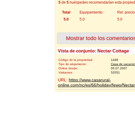
5
de
5
huéspedes recomendarían esta propied
Total
Equipamiento:
Rel. precio
5.0
5.0
5.0
Mostrar todo los comentario
Vista de conjunto: Nectar Cottage
Código de la propriedad:
1449
Tipo de alojamiento:
Casa de vacacio
Online desde:
05.07.2007
Visitantes:
52051
URL:
https://www.casarural-
online.com/nc/es/66/holiday/fewo/Nect