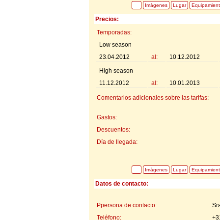
Imágenes
Lugar
Equipamien
Precios:
Temporadas:
Low season
23.04.2012
al:
10.12.2012
High season
11.12.2012
al:
10.01.2013
Comentarios adicionales sobre las tarifas:
Gastos:
Descuentos:
Día de llegada:
Imágenes
Lugar
Equipamien
Datos de contacto:
Ppersona de contacto:
Sr
Teléfono:
+3