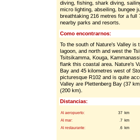
diving, fishing, shark diving, sailin
micro lighting, abseiling, bungee j
breathtaking 216 metres for a full
nearby parks and resorts.
Como encontrarnos:
To the south of Nature's Valley is
lagoon, and north and west the Ts
Tsitsikamma, Kouga, Kammanassi
flank this coastal area. Nature's V
Bay and 45 kilometres west of Sto
picturesque R102 and is quite acce
Valley are Plettenberg Bay (37 km
(200 km).
Distancias:
Al aeropuerto:
37 km
Al mar:
.7 km
Al restaurante:
.6 km