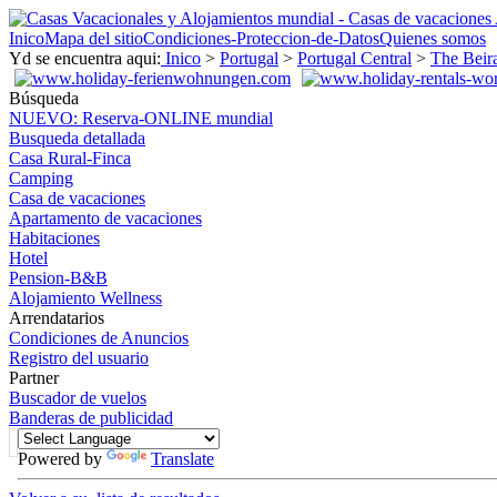
Inico
Mapa del sitio
Condiciones-Proteccion-de-Datos
Quienes somos
Yd se encuentra aqui:
Inico
>
Portugal
>
Portugal Central
>
The Beir
Búsqueda
NUEVO: Reserva-ONLINE mundial
Busqueda detallada
Casa Rural-Finca
Camping
Casa de vacaciones
Apartamento de vacaciones
Habitaciones
Hotel
Pension-B&B
Alojamiento Wellness
Arrendatarios
Condiciones de Anuncios
Registro del usuario
Partner
Buscador de vuelos
Banderas de publicidad
Powered by
Translate