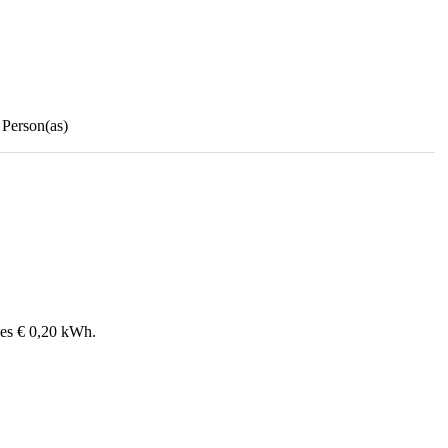
0
Person(as)
d es € 0,20 kWh.