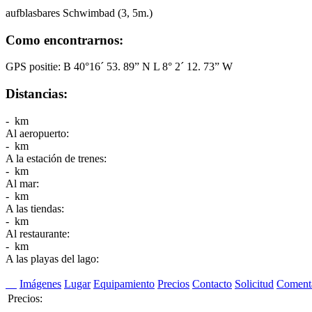
aufblasbares Schwimbad (3, 5m.)
Como encontrarnos:
GPS positie: B 40°16´ 53. 89” N L 8° 2´ 12. 73” W
Distancias:
- km
Al aeropuerto:
- km
A la estación de trenes:
- km
Al mar:
- km
A las tiendas:
- km
Al restaurante:
- km
A las playas del lago:
Imágenes
Lugar
Equipamiento
Precios
Contacto
Solicitud
Comenta
Precios: