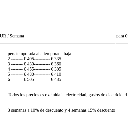
EUR
/
Semana
para
pers temporada alta temporada baja
2 -------- € 405----------- € 335
3 -------- € 430----------- € 360
4 -------- € 455----------- € 385
5 -------- € 480----------- € 410
6 -------- € 505----------- € 435
Todos los precios es excluida la electricidad, gastos de electricida
3 semanas a 10% de descuento y 4 semanas 15% descuento