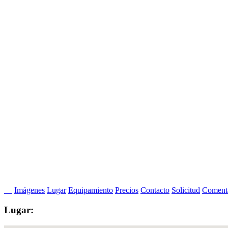
Imágenes
Lugar
Equipamiento
Precios
Contacto
Solicitud
Comenta
Lugar: