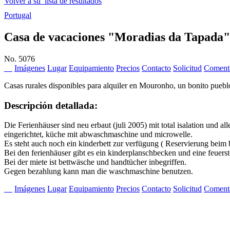
Volver a su lista de resultados
Portugal
Casa de vacaciones "Moradias da Tapada"
No. 5076
Imágenes
Lugar
Equipamiento
Precios
Contacto
Solicitud
Comenta
Casas rurales disponibles para alquiler en Mouronho, un bonito pueblo
Descripción detallada:
Die Ferienhäuser sind neu erbaut (juli 2005) mit total isalation und 
eingerichtet, küche mit abwaschmaschine und microwelle.
Es steht auch noch ein kinderbett zur verfügung ( Reservierung beim
Bei den ferienhäuser gibt es ein kinderplanschbecken und eine feuerste
Bei der miete ist bettwäsche und handtücher inbegriffen.
Gegen bezahlung kann man die waschmaschine benutzen.
Imágenes
Lugar
Equipamiento
Precios
Contacto
Solicitud
Comenta