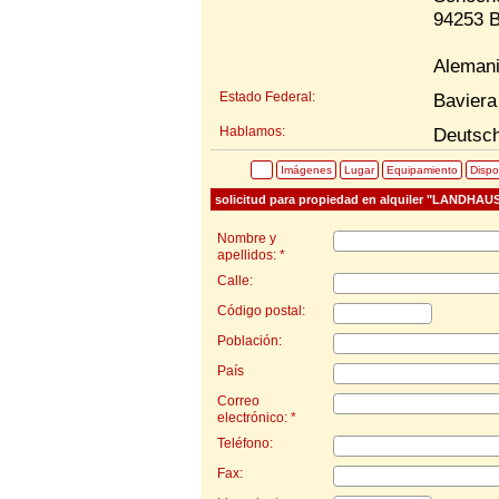
94253 B
Aleman
Estado Federal:
Baviera
Hablamos:
Deutsc
Imágenes
Lugar
Equipamiento
Dispo
solicitud para propiedad en alquiler "LANDHAUS
Nombre y
apellidos: *
Calle:
Código postal:
Población:
País
Correo
electrónico: *
Teléfono:
Fax: