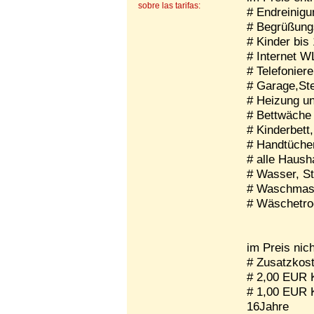
sobre las tarifas:
# Endreinigu
# Begrüßung
# Kinder bis 
# Internet 
# Telefonier
# Garage,Ste
# Heizung u
# Bettwäche
# Kinderbett
# Handtücher
# alle Hausha
# Wasser, S
# Waschmasc
# Wäschetro
im Preis nich
# Zusatzkos
# 2,00 EUR K
# 1,00 EUR K
16Jahre