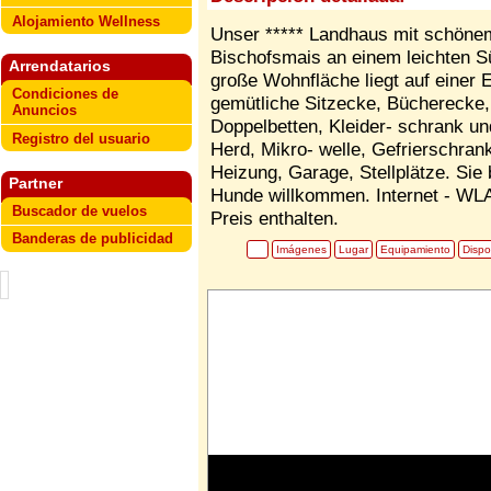
Alojamiento Wellness
Unser ***** Landhaus mit schönem
Bischofsmais an einem leichten S
Arrendatarios
große Wohnfläche liegt auf einer
Condiciones de
gemütliche Sitzecke, Bücherecke,
Anuncios
Doppelbetten, Kleider- schrank u
Registro del usuario
Herd, Mikro- welle, Gefrierschran
Heizung, Garage, Stellplätze. Sie
Partner
Hunde willkommen. Internet - WLA
Buscador de vuelos
Preis enthalten.
Banderas de publicidad
Imágenes
Lugar
Equipamiento
Dispo