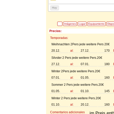
Hoy
Imágenes
Lugar
Equipamiento
Dispo
Precios:
Temporadas:
Weihnachten 2Pers jede weitere Pers 20€
20.12.
al:
27.12.
170
Silvster 2 Pers jede weitere Pers.20€
27.12.
al:
07.01.
180
Winter 2Pers jede weitere Pers.20€
07.01.
al:
01.05.
160
Sommer 2 Pers jede weitere Pers.20€
01.05.
al:
01.10.
145
Winter 2 Pers jede weitere Pers.20€
01.10.
al:
20.12.
160
Comentarios adicionales
im Preis ent