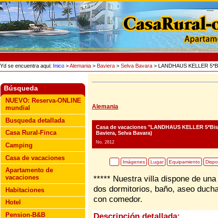
Yd se encuentra aqui:
Inico
>
Alemania
>
Baviera
>
Selva Bavara
> LANDHAUS KELLER 5*Bisc
Búsqueda
NUEVO: Reserva-ONLINE
Alemania
mundial
Busqueda detallada
Casa de vacaciones "LANDHAUS KELLER 5*Bisc
Casa Rural-Finca
Baviera, Selva Bavara)
No. 2812
Camping
Casa de vacaciones
Imágenes
Lugar
Equipamiento
Dispo
Apartamento de
vacaciones
***** Nuestra villa dispone de un
dos dormitorios, baño, aseo duch
Habitaciones
con comedor.
Hotel
Pension-B&B
Descripción detallada: