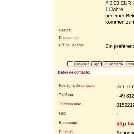
# 0,00 EUR K
11Jahre
bei einer Be
kommen zum 
Gastos:
Descuentos:
Día de llegada:
Sin preferen
Imágenes
Lugar
Equipamiento
Dispo
Datos de contacto:
Ppersona de contacto:
Sra. Ir
Teléfono:
+49 81
Teléfono móvil:
015221
Fax:
-
Homepage:
http://
Dirección:
Schoch