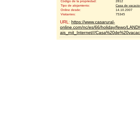
Código de la propriedad:
2812
Tipo de alojamiento:
Casa de vacaci
Online desde:
14.10.2007
Visitantes:
75345
URL:
https://www.casarural-
online.com/nc/es/66/holiday/fewo/LA
ais_mit_Internet///Casa%20de%20vacac