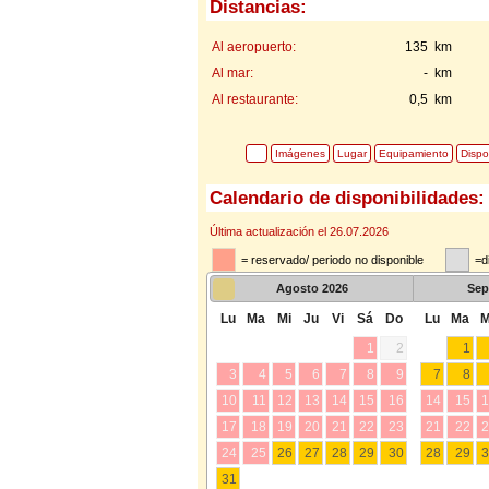
Distancias:
Al aeropuerto:
135 km
Al mar:
- km
Al restaurante:
0,5 km
Imágenes
Lugar
Equipamiento
Dispo
Calendario de disponibilidades:
Última actualización el 26.07.2026
= reservado/ periodo no disponible
=d
Agosto
2026
Sep
Lu
Ma
Mi
Ju
Vi
Sá
Do
Lu
Ma
M
1
2
1
3
4
5
6
7
8
9
7
8
10
11
12
13
14
15
16
14
15
1
17
18
19
20
21
22
23
21
22
2
24
25
26
27
28
29
30
28
29
3
31