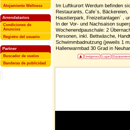
Im Luftkurort Werdum befinden sic
Alojamiento Wellness
Restaurants, Cafe`s, Bäckereien,
Haustierpark, Freizeitanlagen´ , u
Arrendatarios
In der Vor- und Nachsaison super
Condiciones de
Anuncios
Wochenendpauschale: 2 Übernacht
Personen, inkl. Bettwäsche, Hand
Registro del usuario
Schwimmbadnutzung (jeweils 1 ma
Hallenwarmbad 30 Grad in Neuharlin
Partner
Buscador de vuelos
Imágenes
Lugar
Equipamien
Banderas de publicidad