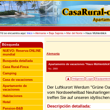
Yd se encuentra aqui:
Inico
>
Alemania
>
Baja Sajonia
>
Mar del Norte
> Haus Mühlenblick
Búsqueda
NUEVO: Reserva-ONLINE
Alemania
mundial
Busqueda detallada
Apartamento de vacaciones "Haus Mühlenblick
Casa Rural-Finca
No. 2869
Camping
Imágenes
Lugar
Equipamien
Casa de vacaciones
Apartamento de
Der Luftkurort Werdum "Grüne Oas
vacaciones
vom Nordseeheilbad Neuharlingers
Habitaciones
treffen Sie auf unseren idyllischen
Hotel
Descripción detallada:
Pension-B&B