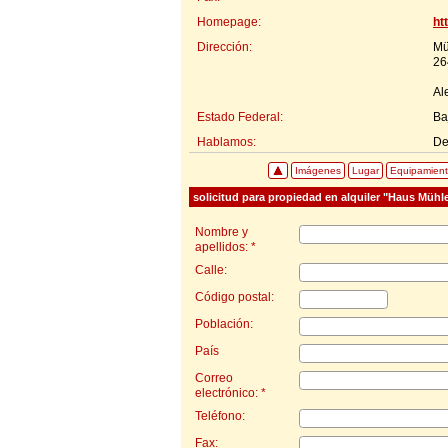
Homepage:
ht
Dirección:
Mü
26
Al
Estado Federal:
Ba
Hablamos:
De
Imágenes
Lugar
Equipamien
solicitud para propiedad en alquiler "Haus Mühl
Nombre y
apellidos: *
Calle:
Código postal:
Población:
País
Correo
electrónico: *
Teléfono:
Fax: