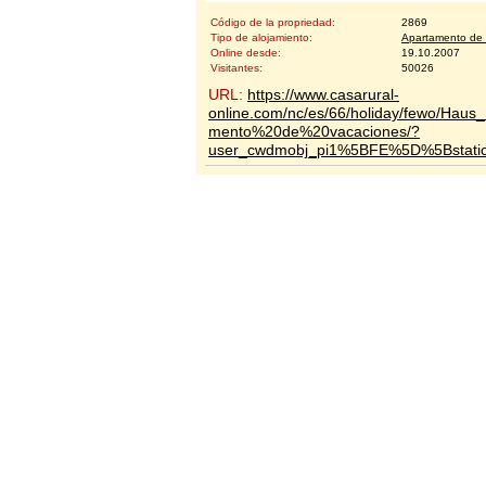
Código de la propriedad:
2869
Tipo de alojamiento:
Apartamento de 
Online desde:
19.10.2007
Visitantes:
50026
URL:
https://www.casarural-
online.com/nc/es/66/holiday/fewo/Haus_M
mento%20de%20vacaciones/?
user_cwdmobj_pi1%5BFE%5D%5Bstat