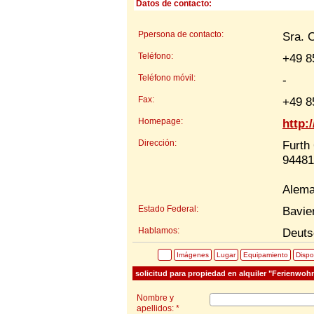
Datos de contacto:
Ppersona de contacto:
Sra. 
Teléfono:
+49 8
Teléfono móvil:
-
Fax:
+49 8
Homepage:
http:
Dirección:
Furth
94481
Alema
Estado Federal:
Bavie
Hablamos:
Deuts
Imágenes
Lugar
Equipamiento
Dispo
solicitud para propiedad en alquiler "Ferienwoh
Nombre y
apellidos: *