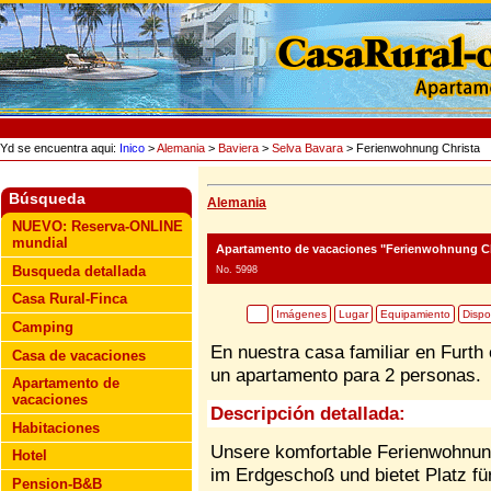
Yd se encuentra aqui:
Inico
>
Alemania
>
Baviera
>
Selva Bavara
> Ferienwohnung Christa
Búsqueda
Alemania
NUEVO: Reserva-ONLINE
mundial
Apartamento de vacaciones "Ferienwohnung Ch
Busqueda detallada
No. 5998
Casa Rural-Finca
Imágenes
Lugar
Equipamiento
Dispo
Camping
En nuestra casa familiar en Furth
Casa de vacaciones
un apartamento para 2 personas.
Apartamento de
vacaciones
Descripción detallada:
Habitaciones
Unsere komfortable Ferienwohnung
Hotel
im Erdgeschoß und bietet Platz fü
Pension-B&B