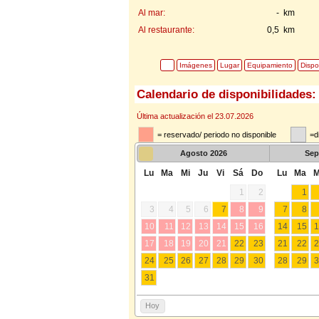
Al mar:
- km
Al restaurante:
0,5 km
Imágenes
Lugar
Equipamiento
Dispo
Calendario de disponibilidades:
Última actualización el 23.07.2026
= reservado/ periodo no disponible
=d
Agosto
2026
Sep
Lu
Ma
Mi
Ju
Vi
Sá
Do
Lu
Ma
M
1
2
1
3
4
5
6
7
8
9
7
8
10
11
12
13
14
15
16
14
15
1
17
18
19
20
21
22
23
21
22
2
24
25
26
27
28
29
30
28
29
3
31
Hoy