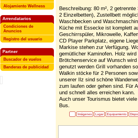
Alojamiento Wellness
Beschreibung: 80 m², 2 getrennte 
2 Einzelbetten), Zustellbett mögli
Arrendatarios
Waschbecken und Waschmaschine
Condiciones de
Küche mit Essecke ist komplett au
Anuncios
Geschirrspüler, Mikrowelle, Kaffe
Registro del usuario
CD Player Parkplatz, eigene Lieg
Markise stehen zur Verfügung. Wo
Partner
gemütlicher Kaminofen. Holz wird g
Buscador de vuelos
Brötchenservice auf Wunsch wird 
genutzt werden Grill vorhanden so
Banderas de publicidad
Walkin stöcke für 2 Personen sow
unserer Ilz sind schöne Wanderwe
zum laufen oder gehen sind. Für A
und schnell alles erreichen kann.
Auch unser Tourismus bietet viele
Bus.
Imágenes
Lugar
Equipamiento
Dispo