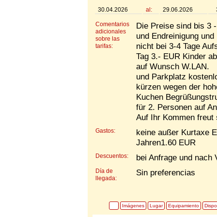
30.04.2026
al:
29.06.2026
Comentarios
Die Preise sind bis 3 
adicionales
und Endreinigung und 
sobre las
nicht bei 3-4 Tage Au
tarifas:
Tag 3.- EUR Kinder a
auf Wunsch W.LAN.
und Parkplatz kostenl
kürzen wegen der hoh
Kuchen Begrüßungstr
für 2. Personen auf An
Auf Ihr Kommen freut
Gastos:
keine außer Kurtaxe E
Jahren1.60 EUR
Descuentos:
bei Anfrage und nach 
Día de
Sin preferencias
llegada:
Imágenes
Lugar
Equipamiento
Dispo