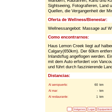
Wandern, Radfahren, Kanu und Ka
Sightseeing, Fotografieren, Land 
Quellen, die Vergangenheit der Mi
Oferta de Wellness/Bienestar:
Wellnessangebot: Massage auf W
Como encontrarnos:
Haus Lemon Creek liegt auf hal
Calgary(650km). Der 60km entfern
Inlandsflug angeflogen werden. Ein
mit dem Auto erfordert von Vancou
und führt durch faszinierende Lan
Distancias:
Al aeropuerto:
60 km
Al mar:
- km
Al restaurante:
1 km
Imágenes
Lugar
Equipamien