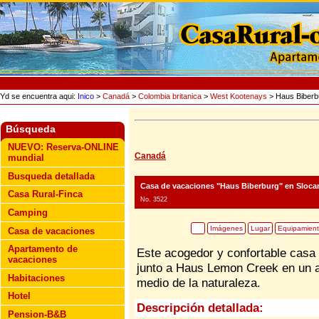
Yd se encuentra aqui:
Inico
>
Canadá
>
Colombia britanica
>
West Kootenays
> Haus Biberb
Búsqueda
NUEVO: Reserva-ONLINE
Canadá
mundial
Busqueda detallada
Casa de vacaciones "Haus Biberburg"
en Slocan
Casa Rural-Finca
No. 3522
Camping
Imágenes
Lugar
Equipamien
Casa de vacaciones
Apartamento de
Este acogedor y confortable casa
vacaciones
junto a Haus Lemon Creek en un a
Habitaciones
medio de la naturaleza.
Hotel
Descripción detallada:
Pension-B&B