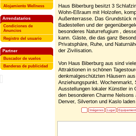
Haus Biberburg besitzt 3 Schlafz
Alojamiento Wellness
Wohn-Eßraum mit Holzofen, kompl
Außenterrasse. Das Grundstück m
Arrendatarios
Badestellen und der gegenübergele
Condiciones de
Anuncios
besonderes Naturrefugium , dess
kann. Gäste, die das ganz Besonde
Registro del usuario
Privatsphäre, Ruhe, und Naturnäh
der Zivilisation.
Partner
Buscador de vuelos
Von Haus Biberburg aus sind viele 
Banderas de publicidad
Attraktionen in schönen Tagestour
denkmalgeschützten Häusern aus 
Anziehungspunkt. Wochenmarkt, Si
Ausstellungen lokaler Künstler i
den besonderen Charme Nelsons a
Denver, Silverton und Kaslo lade
Imágenes
Lugar
Equipamien