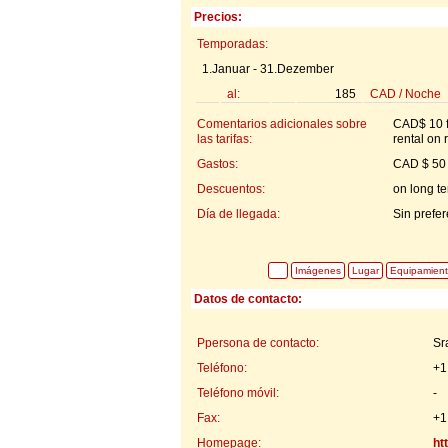
Precios:
Temporadas:
1.Januar - 31.Dezember
al:
185
CAD
/
Noche
Comentarios adicionales sobre
CAD$ 10 f
las tarifas:
rental on 
Gastos:
CAD $ 50 
Descuentos:
on long te
Día de llegada:
Sin prefe
Imágenes
Lugar
Equipamien
Datos de contacto:
Ppersona de contacto:
Sr
Teléfono:
+1
Teléfono móvil:
-
Fax:
+1
Homepage:
ht