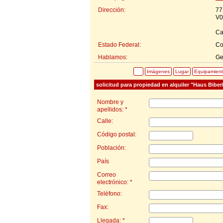
Dirección:
77
V0
Ca
Estado Federal:
Co
Hablamos:
Ge
Imágenes
Lugar
Equipamien
solicitud para propiedad en alquiler "Haus Biber
Nombre y
apellidos: *
Calle:
Código postal:
Población:
País
Correo
electrónico: *
Teléfono:
Fax:
Llegada: *