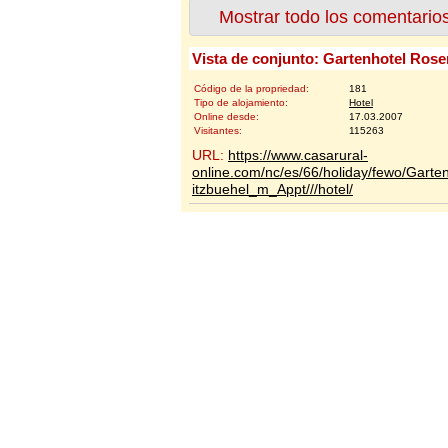
Mostrar todo los comentario
Vista de conjunto: Gartenhotel Rose
Código de la propriedad:
181
Tipo de alojamiento:
Hotel
Online desde:
17.03.2007
Visitantes:
115263
URL:
https://www.casarural-
online.com/nc/es/66/holiday/fewo/Garte
itzbuehel_m_Appt///hotel/