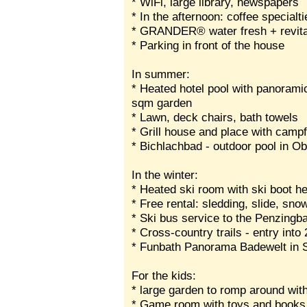
* WiFi, large library, newspapers
* In the afternoon: coffee specialti
* GRANDER® water fresh + revita
* Parking in front of the house
In summer:
* Heated hotel pool with panorami
sqm garden
* Lawn, deck chairs, bath towels
* Grill house and place with campfi
* Bichlachbad - outdoor pool in Obe
In the winter:
* Heated ski room with ski boot he
* Free rental: sledding, slide, s
* Ski bus service to the Penzingb
* Cross-country trails - entry into
* Funbath Panorama Badewelt in St
For the kids:
* large garden to romp around with
* Game room with toys and books 