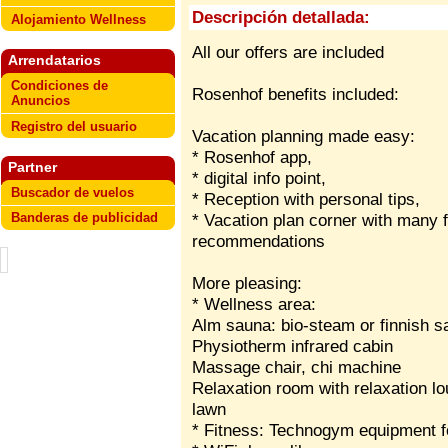
Descripción detallada:
Alojamiento Wellness
All our offers are included
Arrendatarios
Condiciones de
Rosenhof benefits included:
Anuncios
Registro del usuario
Vacation planning made easy:
* Rosenhof app,
Partner
* digital info point,
Buscador de vuelos
* Reception with personal tips,
Banderas de publicidad
* Vacation plan corner with many f
recommendations
More pleasing:
* Wellness area:
Alm sauna: bio-steam or finnish s
Physiotherm infrared cabin
Massage chair, chi machine
Relaxation room with relaxation lo
lawn
* Fitness: Technogym equipment f