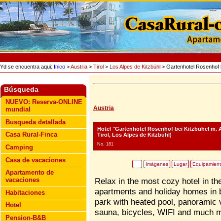
Yd se encuentra aqui:
Inico
>
Austria
>
Tirol
>
Los Alpes de Kitzbühl
> Gartenhotel Rosenhof b
Búsqueda
NUEVO: Reserva-ONLINE
Austria
mundial
Busqueda detallada
Hotel "Gartenhotel Rosenhof bei Kitzbühel m. 
Casa Rural-Finca
Tirol, Los Alpes de Kitzbühl)
No. 181
Camping
Casa de vacaciones
Imágenes
Lugar
Equipamien
Apartamento de
vacaciones
Relax in the most cozy hotel in th
apartments and holiday homes in 
Habitaciones
park with heated pool, panoramic
Hotel
sauna, bicycles, WIFI and much 
Pension-B&B