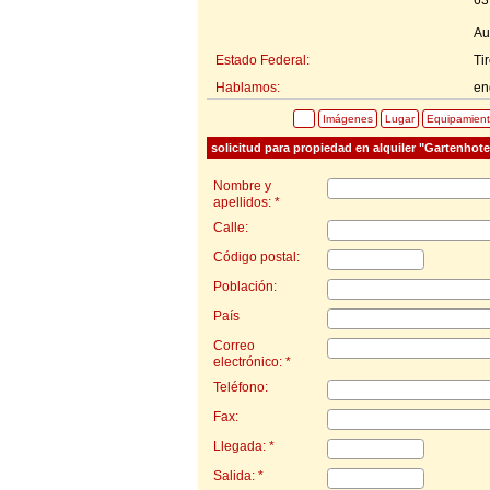
Au
Estado Federal:
Tir
Hablamos:
en
Imágenes
Lugar
Equipamien
solicitud para propiedad en alquiler "Gartenhot
Nombre y
apellidos: *
Calle:
Código postal:
Población:
País
Correo
electrónico: *
Teléfono:
Fax:
Llegada: *
Salida: *