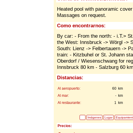
Heated pool with panoramic cover
Massages on request.
Como encontrarnos:
By car: - From the north: - i.T.> 
the West: Innsbruck -> Wörgl -> S
South: Lienz -> Felbertauern -> P
train: - Kitzbuhel or St. Johann stat
Oberdorf / Wiesenschwang for regi
Innsbruck 80 km - Salzburg 60 k
Distancias:
Al aeropuerto:
60 km
Al mar:
- km
Al restaurante:
1 km
Imágenes
Lugar
Equipamien
Precios: