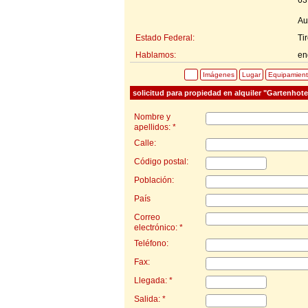
Au
Estado Federal:
Tir
Hablamos:
en
Imágenes
Lugar
Equipamien
solicitud para propiedad en alquiler "Gartenhot
Nombre y
apellidos: *
Calle:
Código postal:
Población:
País
Correo
electrónico: *
Teléfono:
Fax:
Llegada: *
Salida: *