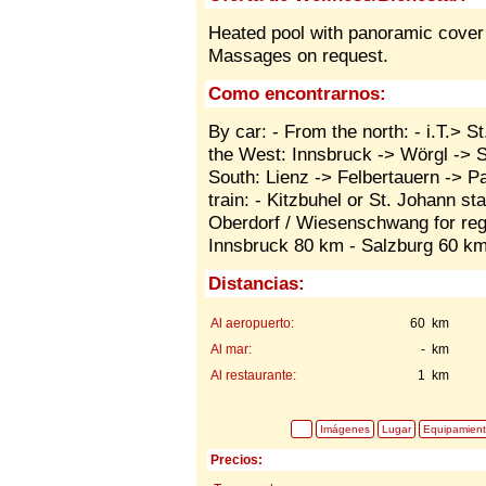
Heated pool with panoramic cover
Massages on request.
Como encontrarnos:
By car: - From the north: - i.T.> 
the West: Innsbruck -> Wörgl -> S
South: Lienz -> Felbertauern -> P
train: - Kitzbuhel or St. Johann stat
Oberdorf / Wiesenschwang for regi
Innsbruck 80 km - Salzburg 60 k
Distancias:
Al aeropuerto:
60 km
Al mar:
- km
Al restaurante:
1 km
Imágenes
Lugar
Equipamien
Precios: