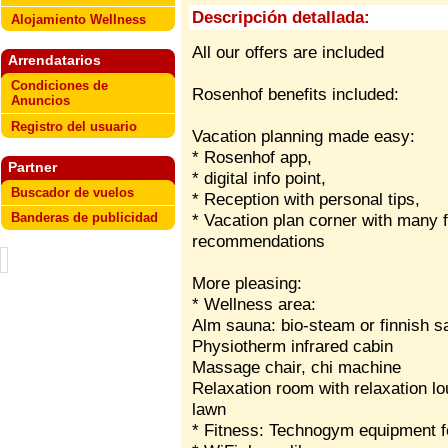
Descripción detallada:
Alojamiento Wellness
All our offers are included
Arrendatarios
Condiciones de
Rosenhof benefits included:
Anuncios
Registro del usuario
Vacation planning made easy:
* Rosenhof app,
Partner
* digital info point,
Buscador de vuelos
* Reception with personal tips,
Banderas de publicidad
* Vacation plan corner with many f
recommendations
More pleasing:
* Wellness area:
Alm sauna: bio-steam or finnish s
Physiotherm infrared cabin
Massage chair, chi machine
Relaxation room with relaxation lo
lawn
* Fitness: Technogym equipment f