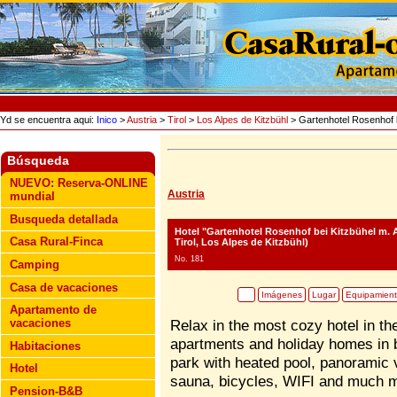
Yd se encuentra aqui:
Inico
>
Austria
>
Tirol
>
Los Alpes de Kitzbühl
> Gartenhotel Rosenhof b
Búsqueda
NUEVO: Reserva-ONLINE
Austria
mundial
Busqueda detallada
Hotel "Gartenhotel Rosenhof bei Kitzbühel m. 
Casa Rural-Finca
Tirol, Los Alpes de Kitzbühl)
No. 181
Camping
Casa de vacaciones
Imágenes
Lugar
Equipamien
Apartamento de
vacaciones
Relax in the most cozy hotel in th
apartments and holiday homes in 
Habitaciones
park with heated pool, panoramic
Hotel
sauna, bicycles, WIFI and much 
Pension-B&B