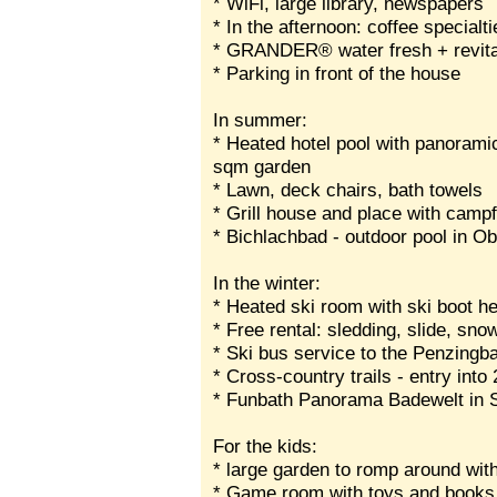
* WiFi, large library, newspapers
* In the afternoon: coffee specialti
* GRANDER® water fresh + revita
* Parking in front of the house
In summer:
* Heated hotel pool with panorami
sqm garden
* Lawn, deck chairs, bath towels
* Grill house and place with campfi
* Bichlachbad - outdoor pool in Obe
In the winter:
* Heated ski room with ski boot he
* Free rental: sledding, slide, s
* Ski bus service to the Penzingb
* Cross-country trails - entry into
* Funbath Panorama Badewelt in St
For the kids:
* large garden to romp around with
* Game room with toys and books 