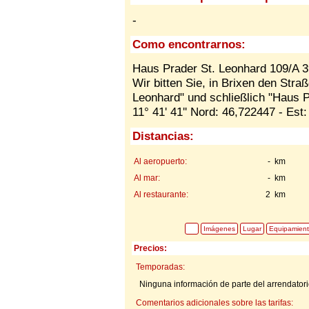
-
Como encontrarnos:
Haus Prader St. Leonhard 109/A 39
Wir bitten Sie, in Brixen den Stra
Leonhard" und schließlich "Haus Pr
11° 41' 41'' Nord: 46,722447 - Est
Distancias:
Al aeropuerto:
- km
Al mar:
- km
Al restaurante:
2 km
Imágenes
Lugar
Equipamien
Precios:
Temporadas:
Ninguna información de parte del arrendatorio
Comentarios adicionales sobre las tarifas: