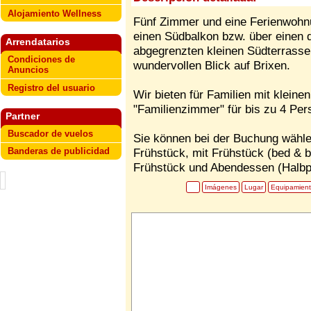
Alojamiento Wellness
Fünf Zimmer und eine Ferienwohn
einen Südbalkon bzw. über einen 
Arrendatarios
abgegrenzten kleinen Südterrasse
Condiciones de
wundervollen Blick auf Brixen.
Anuncios
Registro del usuario
Wir bieten für Familien mit kleine
"Familienzimmer" für bis zu 4 Per
Partner
Buscador de vuelos
Sie können bei der Buchung wähl
Banderas de publicidad
Frühstück, mit Frühstück (bed & 
Frühstück und Abendessen (Halbp
Imágenes
Lugar
Equipamien