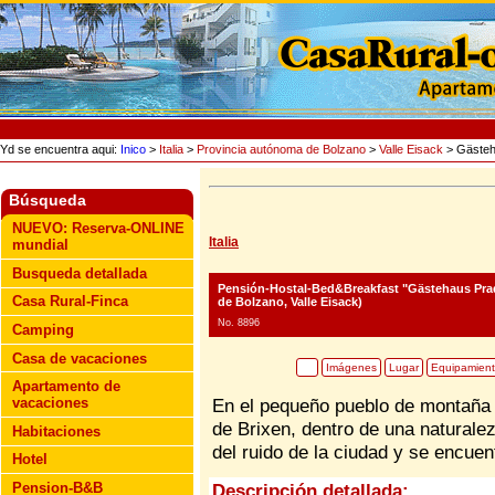
Yd se encuentra aqui:
Inico
>
Italia
>
Provincia autónoma de Bolzano
>
Valle Eisack
> Gästeh
Búsqueda
NUEVO: Reserva-ONLINE
Italia
mundial
Busqueda detallada
Pensión-Hostal-Bed&Breakfast "Gästehaus Pra
Casa Rural-Finca
de Bolzano, Valle Eisack)
No. 8896
Camping
Casa de vacaciones
Imágenes
Lugar
Equipamien
Apartamento de
vacaciones
En el pequeño pueblo de montaña 
de Brixen, dentro de una naturalez
Habitaciones
del ruido de la ciudad y se encuen
Hotel
Pension-B&B
Descripción detallada: