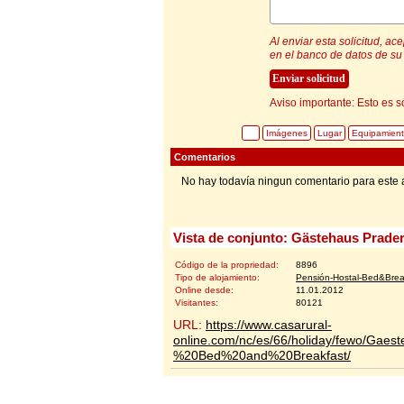
Al enviar esta solicitud, a
en el banco de datos de su 
Aviso importante: Esto es s
Imágenes
Lugar
Equipamien
Comentarios
No hay todavía ningun comentario para este 
Vista de conjunto: Gästehaus Prade
Código de la propriedad:
8896
Tipo de alojamiento:
Pensión-Hostal-Bed&Brea
Online desde:
11.01.2012
Visitantes:
80121
URL:
https://www.casarural-
online.com/nc/es/66/holiday/fewo/Gae
%20Bed%20and%20Breakfast/