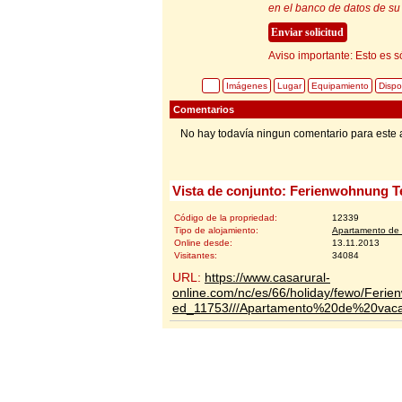
en el banco de datos de su 
Aviso importante: Esto es s
Imágenes
Lugar
Equipamiento
Dispo
Comentarios
No hay todavía ningun comentario para este 
Vista de conjunto: Ferienwohnung T
Código de la propriedad:
12339
Tipo de alojamiento:
Apartamento de 
Online desde:
13.11.2013
Visitantes:
34084
URL:
https://www.casarural-
online.com/nc/es/66/holiday/fewo/Ferie
ed_11753///Apartamento%20de%20vaca