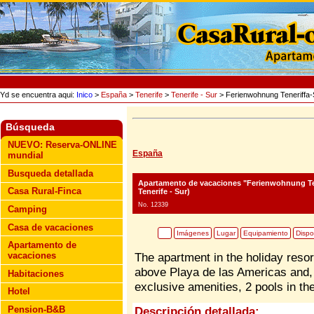
Yd se encuentra aqui:
Inico
>
España
>
Tenerife
>
Tenerife - Sur
> Ferienwohnung Teneriffa
Búsqueda
NUEVO: Reserva-ONLINE
España
mundial
Busqueda detallada
Apartamento de vacaciones "Ferienwohnung Te
Casa Rural-Finca
Tenerife - Sur)
No. 12339
Camping
Casa de vacaciones
Imágenes
Lugar
Equipamiento
Dispo
Apartamento de
vacaciones
The apartment in the holiday resort
above Playa de las Americas and, 
Habitaciones
exclusive amenities, 2 pools in th
Hotel
Pension-B&B
Descripción detallada: