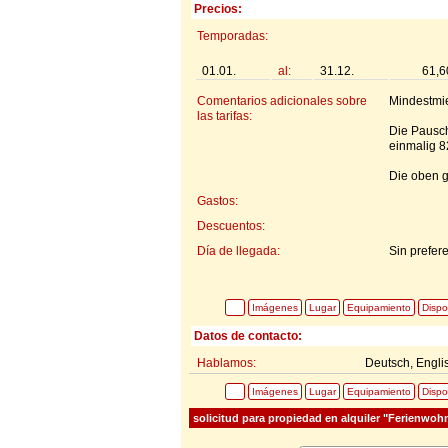
Precios:
Temporadas:
01.01.
al:
31.12.
61,6
Comentarios adicionales sobre
Mindestmie
las tarifas:
Die Pausch
einmalig 
Die oben g
Gastos:
Descuentos:
Día de llegada:
Sin prefer
Imágenes
Lugar
Equipamiento
Dispo
Datos de contacto:
Hablamos:
Deutsch, Engli
Imágenes
Lugar
Equipamiento
Dispo
solicitud para propiedad en alquiler "Ferienwoh