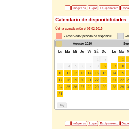
Imágenes
Lugar
Equipamiento
Dispo
Calendario de disponibilidades:
Última actualización el 05.02.2016
= reservado/ periodo no disponible
=d
Agosto
2026
Sep
Lu
Ma
Mi
Ju
Vi
Sá
Do
Lu
Ma
M
1
2
1
3
4
5
6
7
8
9
7
8
10
11
12
13
14
15
16
14
15
1
17
18
19
20
21
22
23
21
22
2
24
25
26
27
28
29
30
28
29
3
31
Hoy
Imágenes
Lugar
Equipamiento
Dispo