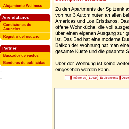
Alojamiento Wellness
Zu den Apartments der Spitzenklas
von nur 3 Autominuten an allen be
Arrendatarios
Americas und Los Cristianos. Das
Condiciones de
offene Wohnküche, die voll ausges
Anuncios
über einen eigenen Ausgang zur g
Registro del usuario
ist. Das Bad hat eine moderne D
Balkon der Wohnung hat man einen
Partner
gesamte Küste und die gesamte St
Buscador de vuelos
Banderas de publicidad
Über der Wohnung ist keine weiter
eingesehen werden kann.
Imágenes
Lugar
Equipamiento
Dispo