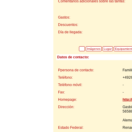
Comentarios adicionales sobre las tarifas:
Gastos:
Descuentos:
Día de llegada:
Imágenes
Lugar
Equipamien
Datos de contacto:
Ppersona de contacto:
Famil
Teléfono:
+492
Teléfono móvil:
-
Fax:
-
Homepage:
http:
Dirección:
Gasbi
56588
Alem
Estado Federal:
Renan