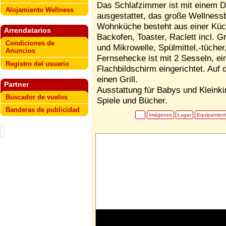
Das Schlafzimmer ist mit einem D
Alojamiento Wellness
ausgestattet, das große Wellness
Wohnküche besteht aus einer Küch
Arrendatarios
Backofen, Toaster, Raclett incl. 
Condiciones de
und Mikrowelle, Spülmittel,-tüche
Anuncios
Fernsehecke ist mit 2 Sesseln, e
Registro del usuario
Flachbildschirm eingerichtet. Auf
einen Grill.
Partner
Ausstattung für Babys und Kleink
Buscador de vuelos
Spiele und Bücher.
Banderas de publicidad
Imágenes
Lugar
Equipamien