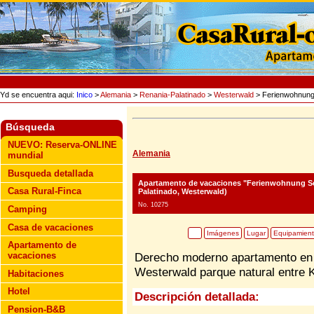
Yd se encuentra aqui:
Inico
>
Alemania
>
Renania-Palatinado
>
Westerwald
> Ferienwohnung
Búsqueda
NUEVO: Reserva-ONLINE
Alemania
mundial
Busqueda detallada
Apartamento de vacaciones "Ferienwohnung S
Casa Rural-Finca
Palatinado, Westerwald)
No. 10275
Camping
Casa de vacaciones
Imágenes
Lugar
Equipamien
Apartamento de
vacaciones
Derecho moderno apartamento en 
Westerwald parque natural entre 
Habitaciones
Hotel
Descripción detallada:
Pension-B&B