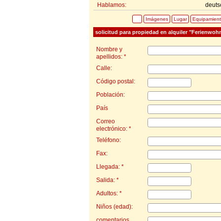
Hablamos:
deuts
Imágenes
Lugar
Equipamien
solicitud para propiedad en alquiler "Ferienwoh
Nombre y
apellidos: *
Calle:
Código postal:
Población:
País
Correo
electrónico: *
Teléfono:
Fax:
Llegada: *
Salida: *
Adultos: *
Niños (edad):
comentarios