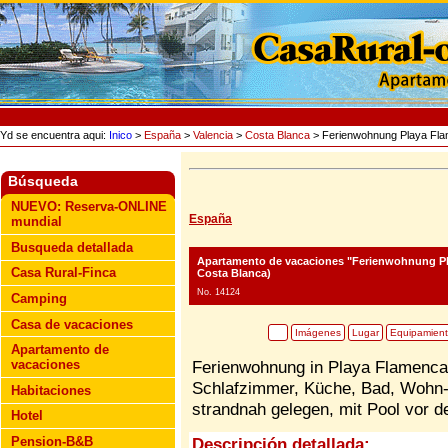
Yd se encuentra aqui:
Inico
>
España
>
Valencia
>
Costa Blanca
> Ferienwohnung Playa Fl
Búsqueda
NUEVO: Reserva-ONLINE
España
mundial
Busqueda detallada
Apartamento de vacaciones "Ferienwohnung P
Casa Rural-Finca
Costa Blanca)
No. 14124
Camping
Casa de vacaciones
Imágenes
Lugar
Equipamien
Apartamento de
vacaciones
Ferienwohnung in Playa Flamenca 
Schlafzimmer, Küche, Bad, Wohn-
Habitaciones
strandnah gelegen, mit Pool vor 
Hotel
Pension-B&B
Descripción detallada: