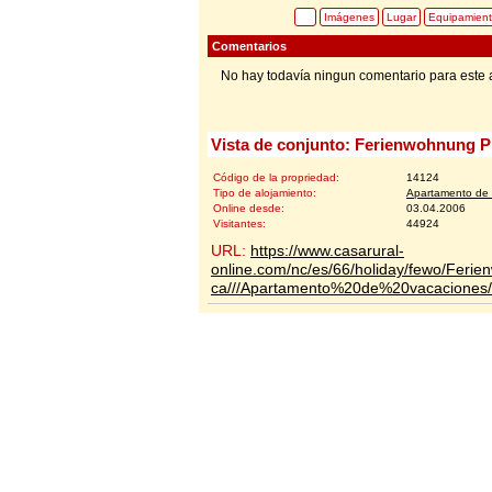
Imágenes
Lugar
Equipamien
Comentarios
No hay todavía ningun comentario para este 
Vista de conjunto: Ferienwohnung 
Código de la propriedad:
14124
Tipo de alojamiento:
Apartamento de 
Online desde:
03.04.2006
Visitantes:
44924
URL:
https://www.casarural-
online.com/nc/es/66/holiday/fewo/Feri
ca///Apartamento%20de%20vacaciones/