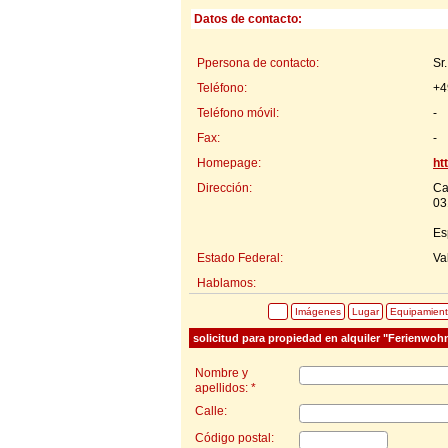
Datos de contacto:
Ppersona de contacto:
Sr
Teléfono:
+4
Teléfono móvil:
-
Fax:
-
Homepage:
ht
Dirección:
Ca
03
Es
Estado Federal:
Va
Hablamos:
Imágenes
Lugar
Equipamien
solicitud para propiedad en alquiler "Ferienwo
Nombre y
apellidos: *
Calle:
Código postal: