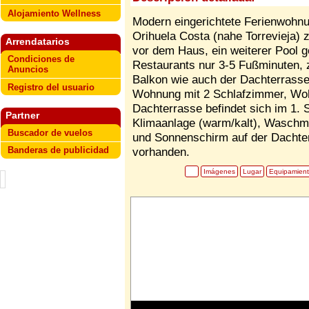
Alojamiento Wellness
Modern eingerichtete Ferienwohnun
Orihuela Costa (nahe Torrevieja) 
Arrendatarios
vor dem Haus, ein weiterer Pool g
Condiciones de
Restaurants nur 3-5 Fußminuten,
Anuncios
Balkon wie auch der Dachterrasse 
Registro del usuario
Wohnung mit 2 Schlafzimmer, Wo
Dachterrasse befindet sich im 1. 
Partner
Klimaanlage (warm/kalt), Waschma
Buscador de vuelos
und Sonnenschirm auf der Dachte
Banderas de publicidad
vorhanden.
Imágenes
Lugar
Equipamien