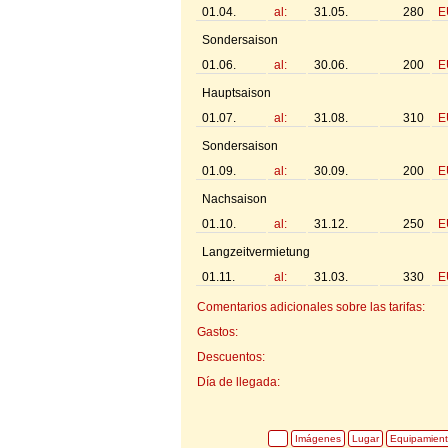
01.04.
al:
31.05.
280
E
Sondersaison
01.06.
al:
30.06.
200
E
Hauptsaison
01.07.
al:
31.08.
310
E
Sondersaison
01.09.
al:
30.09.
200
E
Nachsaison
01.10.
al:
31.12.
250
E
Langzeitvermietung
01.11.
al:
31.03.
330
E
Comentarios adicionales sobre las tarifas:
Gastos:
Descuentos:
Día de llegada:
Imágenes
Lugar
Equipamien