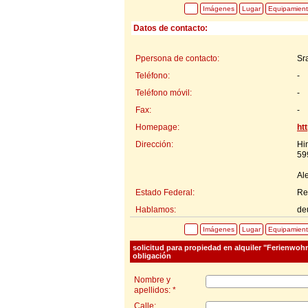
Imágenes
Lugar
Equipamien
Datos de contacto:
Ppersona de contacto:
Sr
Teléfono:
-
Teléfono móvil:
-
Fax:
-
Homepage:
ht
Dirección:
Hi
59
Al
Estado Federal:
Re
Hablamos:
de
Imágenes
Lugar
Equipamien
solicitud para propiedad en alquiler "Ferienwo
obligación
Nombre y
apellidos: *
Calle: