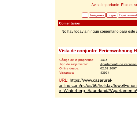
Aviso importante: Esto es s
Imágenes
Lugar
Equipamien
Comentarios
No hay todavía ningun comentario para este 
Vista de conjunto: Ferienwohnung H
Código de la propriedad:
1415
Tipo de alojamiento:
Apartamento de vacacion
Online desde:
02.07.2007
Visitantes:
43974
URL:
https://www.casarural-
online.com/nc/es/66/holiday/fewo/Feri
e_Winterberg_Sauerland///Apartament