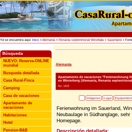
Yd se encuentra aqui:
Inico
>
Alemania
>
Renania septentrional-Westfalia
>
Sauerland
> Feri
Búsqueda
NUEVO: Reserva-ONLINE
Alemania
mundial
Busqueda detallada
Apartamento de vacaciones "Ferienwohnung Ha
Casa Rural-Finca
en Winterberg (Alemania, Renania septentrional
No. 1415
Camping
Casa de vacaciones
Imágenes
Lugar
Equipamien
Apartamento de
vacaciones
Ferienwohnung im Sauerland, Win
Neubaulage in Südhanglage, sehr r
Habitaciones
Homepage.
Hotel
Pension-B&B
Descripción detallada: