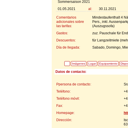
Sommersaison 2021
01.05.2021
al:
30.11.2021
Comentarios
Mindestaufenthalt 4 Näc
adicionales sobre
Pers., inkl. Aussenpar
las tarifas:
(Auszugssofa)
Gastos:
zuz. Pauschale für En
Descuentos:
für Langzeitmiete (meh
Día de llegada:
Sabado, Domingo, Mier
Imágenes
Lugar
Equipamiento
Dispo
Datos de contacto:
Ppersona de contacto:
Sr
Teléfono:
+4
Teléfono móvil:
+4
Fax:
+4
Homepage:
ht
Dirección:
Is
63