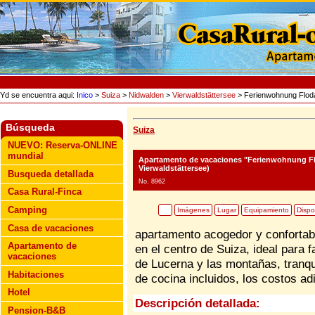
Yd se encuentra aqui:
Inico
>
Suiza
>
Nidwalden
>
Vierwaldstättersee
> Ferienwohnung Flod
Búsqueda
Suiza
NUEVO: Reserva-ONLINE
mundial
Apartamento de vacaciones "Ferienwohnung F
Vierwaldstättersee)
Busqueda detallada
No. 8962
Casa Rural-Finca
Camping
Imágenes
Lugar
Equipamiento
Dispo
Casa de vacaciones
apartamento acogedor y confortab
Apartamento de
en el centro de Suiza, ideal para 
vacaciones
de Lucerna y las montañas, tranqu
Habitaciones
de cocina incluidos, los costos adi
Hotel
Descripción detallada:
Pension-B&B