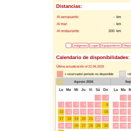
Distancias:
Al aeropuerto:
- km
Al mar:
- km
Al restaurante:
.300 km
Imágenes
Lugar
Equipamiento
Dispo
Calendario de disponibilidades:
Última actualización el 22.06.2026
= reservado/ periodo no disponible
=d
Agosto
2026
Sep
Lu
Ma
Mi
Ju
Vi
Sá
Do
Lu
Ma
M
1
2
1
3
4
5
6
7
8
9
7
8
10
11
12
13
14
15
16
14
15
1
17
18
19
20
21
22
23
21
22
2
24
25
26
27
28
29
30
28
29
3