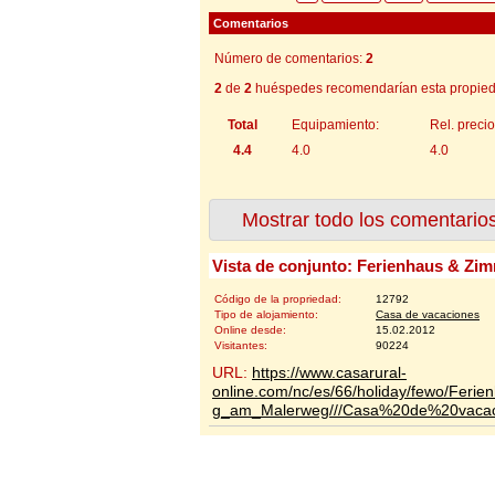
Comentarios
Número de comentarios:
2
2
de
2
huéspedes recomendarían esta propied
Total
Equipamiento:
Rel. precio
4.4
4.0
4.0
Mostrar todo los comentario
Vista de conjunto: Ferienhaus & Z
Código de la propriedad:
12792
Tipo de alojamiento:
Casa de vacaciones
Online desde:
15.02.2012
Visitantes:
90224
URL:
https://www.casarural-
online.com/nc/es/66/holiday/fewo/Feri
g_am_Malerweg///Casa%20de%20vacac