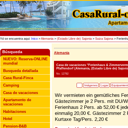
Yd se encuentra aqui:
Inico
>
Alemania
>
(Estado Libre de) Sajonia
>
Suiza Sajona
> Ferienh
Búsqueda
Alemania
NUEVO: Reserva-ONLINE
mundial
Casa de vacaciones "Ferienhaus & Zimmerver
Pfaffendorf (Alemania, (Estado Libre de) Sajoni
Busqueda detallada
No. 12792
Casa Rural-Finca
Camping
Imágenes
Lugar
Equipamien
Casa de vacaciones
Wir vermieten ein gemütliches Fer
Apartamento de
Gästezimmer je 2 Pers. mit DU/W
vacaciones
Ferienhaus 2 Pers. ab 52,00 € je
Habitaciones
einmalig 20,00 €. Gästezimmer 2 
Kurtaxe Tag/Pers. 2,20 €
Hotel
Pension-B&B