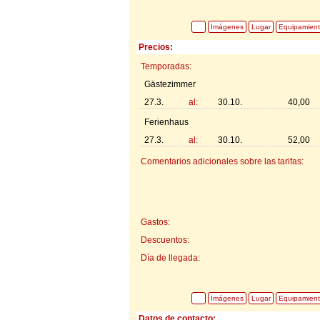
Imágenes
Lugar
Equipamien
Precios:
Temporadas:
Gästezimmer
27.3.
al:
30.10.
40,00
Ferienhaus
27.3.
al:
30.10.
52,00
Comentarios adicionales sobre las tarifas:
Gastos:
Descuentos:
Día de llegada:
Imágenes
Lugar
Equipamien
Datos de contacto: