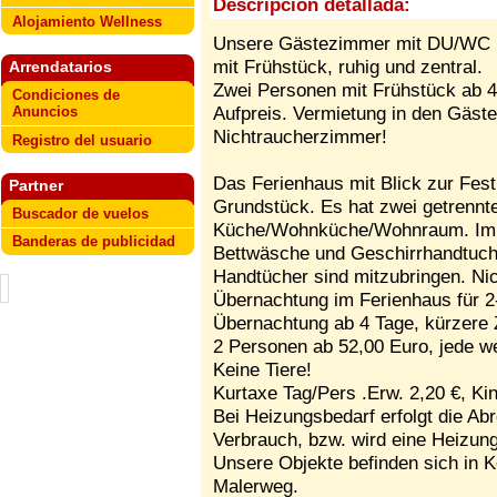
Descripción detallada:
Alojamiento Wellness
Unsere Gästezimmer mit DU/WC u
mit Frühstück, ruhig und zentral.
Arrendatarios
Zwei Personen mit Frühstück ab 4
Condiciones de
Aufpreis. Vermietung in den Gäst
Anuncios
Nichtraucherzimmer!
Registro del usuario
Das Ferienhaus mit Blick zur Fest
Partner
Grundstück. Es hat zwei getrenn
Buscador de vuelos
Küche/Wohnküche/Wohnraum. Im A
Banderas de publicidad
Bettwäsche und Geschirrhandtuch 
Handtücher sind mitzubringen. Ni
Übernachtung im Ferienhaus für 2
Übernachtung ab 4 Tage, kürzere Z
2 Personen ab 52,00 Euro, jede we
Keine Tiere!
Kurtaxe Tag/Pers .Erw. 2,20 €, Kin
Bei Heizungsbedarf erfolgt die Ab
Verbrauch, bzw. wird eine Heizun
Unsere Objekte befinden sich in Kö
Malerweg.