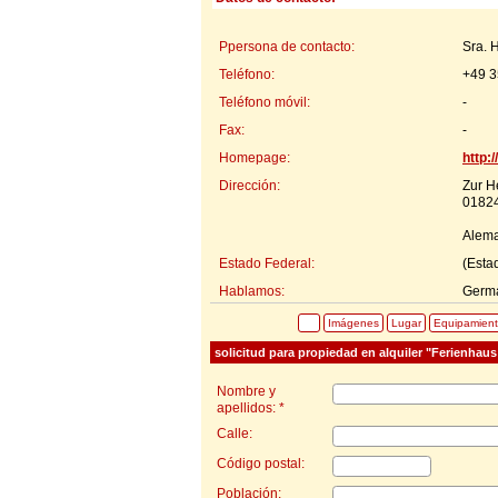
Ppersona de contacto:
Sra. 
Teléfono:
+49 
Teléfono móvil:
-
Fax:
-
Homepage:
http:
Dirección:
Zur H
01824
Alem
Estado Federal:
(Esta
Hablamos:
Germ
Imágenes
Lugar
Equipamien
solicitud para propiedad en alquiler "Ferienha
Nombre y
apellidos: *
Calle:
Código postal:
Población: