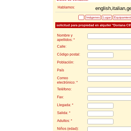
Hablamos:
english,italian,
Imágenes
Lugar
Equipamien
solicitud para propiedad en alquiler "Doriana C6*
Nombre y
apellidos: *
Calle:
Código postal:
Población:
País
Correo
electrónico: *
Teléfono:
Fax:
Llegada: *
Salida: *
Adultos: *
Niños (edad):