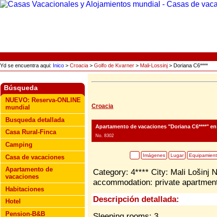
Yd se encuentra aqui:
Inico
>
Croacia
>
Golfo de Kvarner
>
Mali-Lossinj
> Doriana C6****
Búsqueda
NUEVO: Reserva-ONLINE
Croacia
mundial
Busqueda detallada
Apartamento de vacaciones "Doriana C6****"
en 
Casa Rural-Finca
No. 8302
Camping
Imágenes
Lugar
Equipamien
Casa de vacaciones
Apartamento de
Category: 4**** City: Mali Lošinj
vacaciones
accommodation: private apartment
Habitaciones
Descripción detallada:
Hotel
Pension-B&B
Sleeping rooms: 3