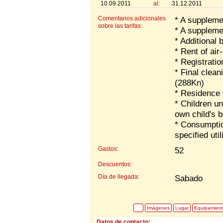
10.09.2011
al:
31.12.2011
Comentarios adicionales
* A suppleme
sobre las tarifas:
* A supplemen
* Additional 
* Rent of air
* Registrati
* Final clea
(288Kn)
* Residence t
* Children un
own child's b
* Consumptio
specified util
Gastos:
52
Descuentos:
Día de llegada:
Sabado
Imágenes
Lugar
Equipamien
Datos de contacto: