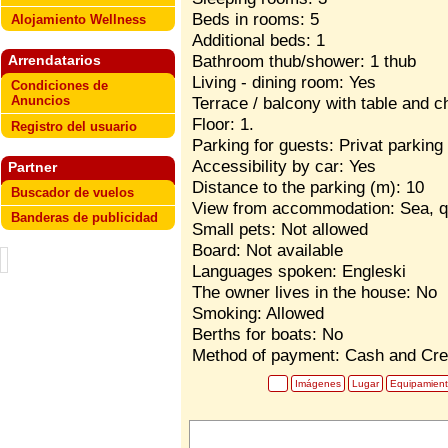
Beds in rooms: 5
Alojamiento Wellness
Additional beds: 1
Bathroom thub/shower: 1 thub
Arrendatarios
Living - dining room: Yes
Condiciones de
Anuncios
Terrace / balcony with table and c
Floor: 1.
Registro del usuario
Parking for guests: Privat parking
Accessibility by car: Yes
Partner
Distance to the parking (m): 10
Buscador de vuelos
View from accommodation: Sea, qu
Banderas de publicidad
Small pets: Not allowed
Board: Not available
Languages spoken: Engleski
The owner lives in the house: No
Smoking: Allowed
Berths for boats: No
Method of payment: Cash and Cre
Imágenes
Lugar
Equipamien