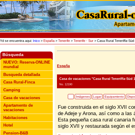
Yd se encuentra aqui:
Inico
>
España
>
Tenerife
>
Tenerife - Sur
> Casa Rural Teneriffa-Süd
Búsqueda
NUEVO: Reserva-ONLINE
España
mundial
Busqueda detallada
Casa de vacaciones "Casa Rural Teneriffa-Süd 
Casa Rural-Finca
No. 12190
Camping
Imágenes
Lugar
Equipamiento
Dispo
Casa de vacaciones
Apartamento de
Fue construida en el siglo XVII co
vacaciones
de Adeje y Arona, así como a las á
Habitaciones
Esta pequeña casa rural canaria f
Hotel
siglo XVII y restaurada según el es
Pension-B&B