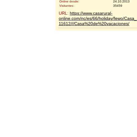
Online desde:
24.10.2013
Visitantes:
35459
URL:
https://www.casarural-
online.com/nc/es/66/holiday/fewo/Casa_
11612///Casa%20de%20vacaciones/