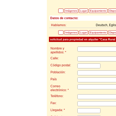
Imágenes
Lugar
Equipamiento
Dispo
Datos de contacto:
Hablamos:
Deutsch, Egli
Imágenes
Lugar
Equipamiento
Dispo
solicitud para propiedad en alquiler "Casa Rural
Nombre y
apellidos: *
Calle:
Código postal:
Población:
País
Correo
electrónico: *
Teléfono:
Fax:
Llegada: *