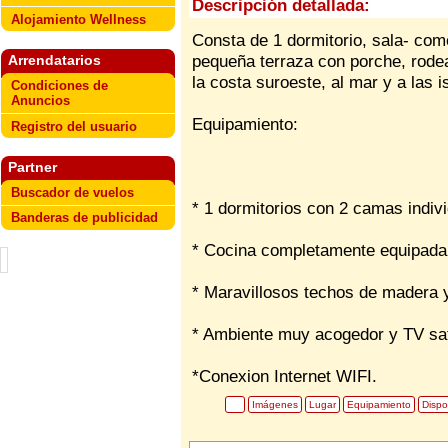
Descripción detallada:
Alojamiento Wellness
Consta de 1 dormitorio, sala- com
pequeña terraza con porche, rodea
Arrendatarios
la costa suroeste, al mar y a las i
Condiciones de
Anuncios
Equipamiento:
Registro del usuario
Partner
Buscador de vuelos
* 1 dormitorios con 2 camas indiv
Banderas de publicidad
* Cocina completamente equipada
* Maravillosos techos de madera 
* Ambiente muy acogedor y TV sat
*Conexion Internet WIFI.
Imágenes
Lugar
Equipamiento
Dispo