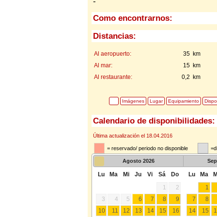
-
Como encontrarnos:
Distancias:
Al aeropuerto:
35 km
Al mar:
15 km
Al restaurante:
0,2 km
Imágenes
Lugar
Equipamiento
Dispo
Calendario de disponibilidades:
Última actualización el 18.04.2016
= reservado/ periodo no disponible
=d
Agosto
2026
Sep
Lu
Ma
Mi
Ju
Vi
Sá
Do
Lu
Ma
M
1
2
1
3
4
5
6
7
8
9
7
8
10
11
12
13
14
15
16
14
15
1