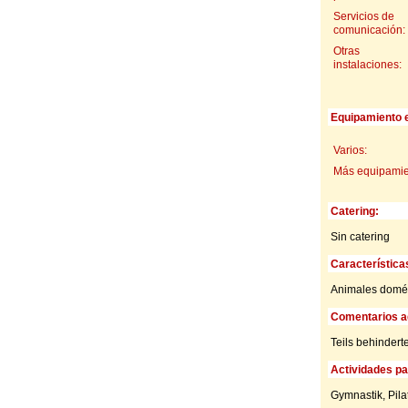
Servicios de
comunicación:
Otras
instalaciones:
Equipamiento e
Varios:
Más equipamien
Catering:
Sin catering
Característica
Animales domés
Comentarios ad
Teils behindert
Actividades par
Gymnastik, Pila