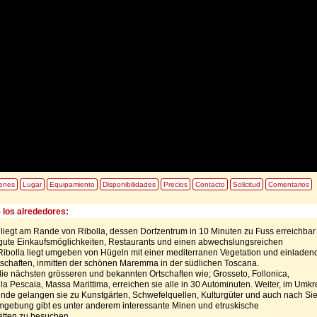
enes
Lugar
Equipamiento
Disponibilidades
Precios
Contacto
Solicitud
Comentarios
 los alrededores:
l liegt am Rande von Ribolla, dessen Dorfzentrum in 10 Minuten zu Fuss erreichbar i
e gute Einkaufsmöglichkeiten, Restaurants und einen abwechslungsreichen
ibolla liegt umgeben von Hügeln mit einer mediterranen Vegetation und einladen
tschaften, inmitten der schönen Maremma in der südlichen Toscana.
e nächsten grösseren und bekannten Ortschaften wie; Grosseto, Follonica,
la Pescaia, Massa Marittima, erreichen sie alle in 30 Autominuten. Weiter, im Umkr
unde gelangen sie zu Kunstgärten, Schwefelquellen, Kulturgüter und auch nach Si
mgebung gibt es unter anderem interessante Minen und etruskische
tten zu besuchen.