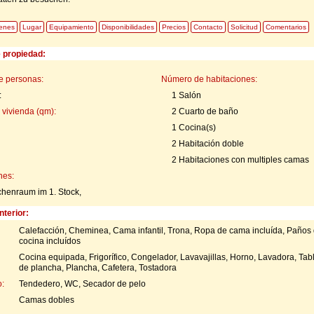
enes
Lugar
Equipamiento
Disponibilidades
Precios
Contacto
Solicitud
Comentarios
e propiedad:
e personas:
Número de habitaciones:
:
1 Salón
 vivienda (qm):
2 Cuarto de baño
1 Cocina(s)
2 Habitación doble
2 Habitaciones con multiples camas
nes:
chenraum im 1. Stock,
nterior:
Calefacción, Cheminea, Cama infantil, Trona, Ropa de cama incluída, Paños
cocina incluídos
Cocina equipada, Frigorífico, Congelador, Lavavajillas, Horno, Lavadora, Tab
de plancha, Plancha, Cafetera, Tostadora
:
Tendedero, WC, Secador de pelo
Camas dobles