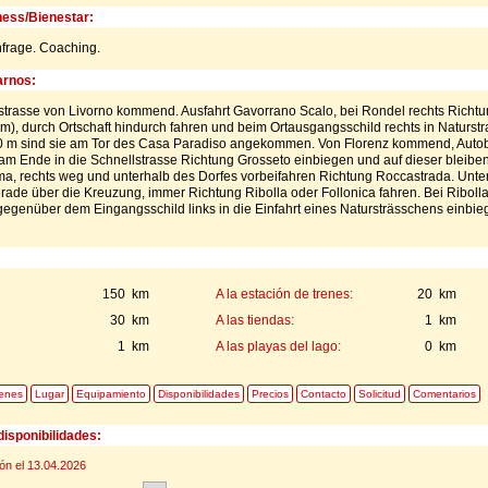
ness/Bienestar:
frage. Coaching.
rnos:
strasse von Livorno kommend. Ausfahrt Gavorrano Scalo, bei Rondel rechts Richt
km), durch Ortschaft hindurch fahren und beim Ortausgangsschild rechts in Naturst
0 m sind sie am Tor des Casa Paradiso angekommen. Von Florenz kommend, Auto
am Ende in die Schnellstrasse Richtung Grosseto einbiegen und auf dieser bleiben
tima, rechts weg und unterhalb des Dorfes vorbeifahren Richtung Roccastrada. Unte
ade über die Kreuzung, immer Richtung Ribolla oder Follonica fahren. Bei Riboll
genüber dem Eingangsschild links in die Einfahrt eines Natursträsschens einbie
150 km
A la estación de trenes:
20 km
30 km
A las tiendas:
1 km
1 km
A las playas del lago:
0 km
enes
Lugar
Equipamiento
Disponibilidades
Precios
Contacto
Solicitud
Comentarios
disponibilidades:
ión el 13.04.2026