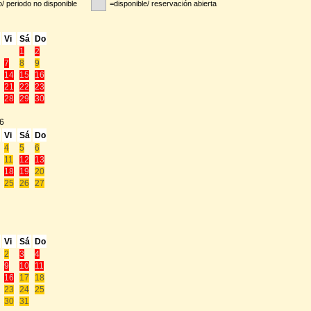
/ periodo no disponible
=disponible/ reservación abierta
Vi
Sá
Do
1
2
7
8
9
14
15
16
21
22
23
28
29
30
6
Vi
Sá
Do
4
5
6
11
12
13
18
19
20
25
26
27
Vi
Sá
Do
2
3
4
9
10
11
16
17
18
23
24
25
30
31