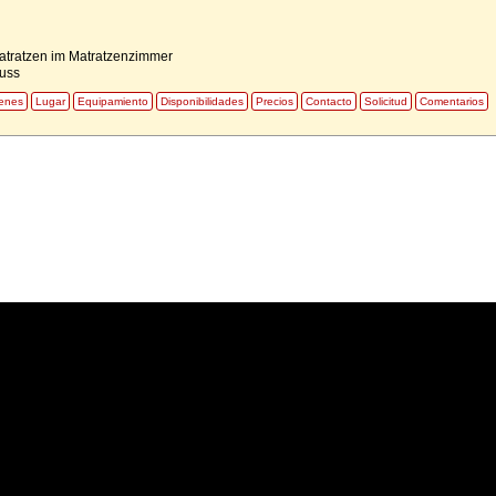
Matratzen im Matratzenzimmer
luss
enes
Lugar
Equipamiento
Disponibilidades
Precios
Contacto
Solicitud
Comentarios