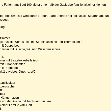
e Ferienhaus liegt 100 Meter unterhalb der Gastgeberfamilie mit einer kleinen
das Heisswasser wird durch erneurerbare Energie mit Fotovotaik, Solaranlage und
zeugt.
ung:
nzimmer
ausgerüstete Wohnküche mit Spühlmaschine und Thermokamin
mit Doppelbett
ezimmer mit Dusche, WC und Waschmaschine
rk:
mer mit Bastel-o. Arbeitstisch
mit 2 Doppelbetten
mit Doppelbett
it 2 Lavabos, Dusche, WC
tensitzplatz
t Aperotischen
tz
gola
u. Hängematten
tz vor der Küche mit Tisch und Stühlen
 einer Familie vom Dorf
d