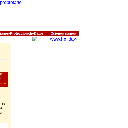
iones-Proteccion-de-Datos
Quienes somos
arios
 la
de
 un