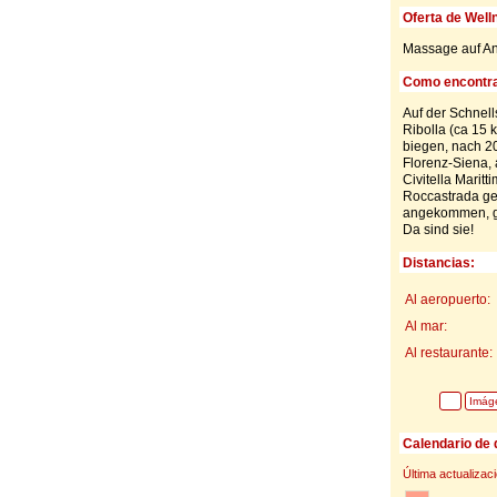
Oferta de Well
Massage auf An
Como encontra
Auf der Schnell
Ribolla (ca 15 
biegen, nach 2
Florenz-Siena, 
Civitella Marit
Roccastrada ger
angekommen, ge
Da sind sie!
Distancias:
Al aeropuerto:
Al mar:
Al restaurante:
Imág
Calendario de 
Última actualizac