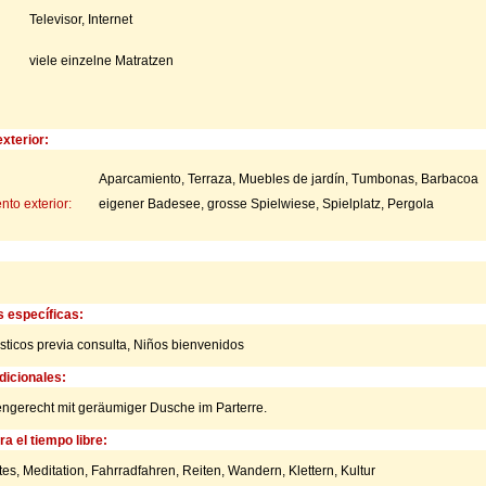
Televisor, Internet
viele einzelne Matratzen
xterior:
Aparcamiento, Terraza, Muebles de jardín, Tumbonas, Barbacoa
to exterior:
eigener Badesee, grosse Spielwiese, Spielplatz, Pergola
s específicas:
ticos previa consulta,
Niños bienvenidos
icionales:
engerecht mit geräumiger Dusche im Parterre.
a el tiempo libre:
tes, Meditation, Fahrradfahren, Reiten, Wandern, Klettern, Kultur