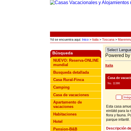
Yd se encuentra aqui:
Inico
>
Italia
>
Toscana
>
Maremm
Búsqueda
Powered b
NUEVO: Reserva-ONLINE
mundial
Italia
Busqueda detallada
Casa de vacaci
Casa Rural-Finca
No. 11386
Camping
Casa de vacaciones
Imág
Apartamento de
Esta casa amueb
vacaciones
einlätd para la
Habitaciones
flora y fauna. P
parque infantil.
Hotel
Descripción de
Pension-B&B