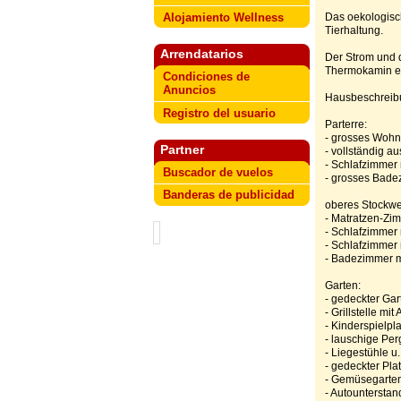
Alojamiento Wellness
Das oekologisch
Tierhaltung.
Arrendatarios
Der Strom und 
Thermokamin er
Condiciones de
Anuncios
Hausbeschreib
Registro del usuario
Parterre:
- grosses Woh
Partner
- vollständig 
- Schlafzimmer 
Buscador de vuelos
- grosses Bad
Banderas de publicidad
oberes Stockwe
- Matratzen-Zim
- Schlafzimmer 
- Schlafzimmer 
- Badezimmer m
Garten:
- gedeckter Gar
- Grillstelle mi
- Kinderspielpla
- lauschige Per
- Liegestühle 
- gedeckter Pla
- Gemüsegarten
- Autounterstan