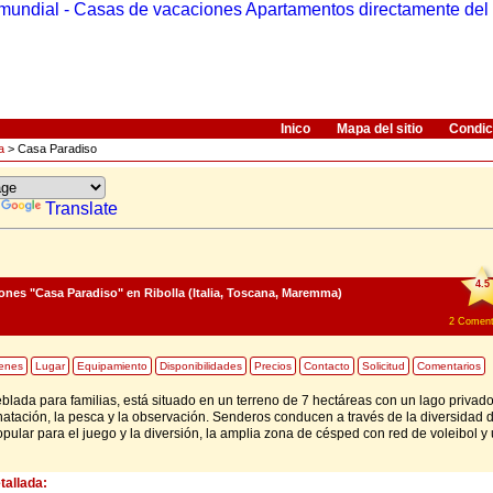
Inico
Mapa del sitio
Condic
a
> Casa Paradiso
y
Translate
4.5
ones "Casa Paradiso"
en Ribolla (Italia, Toscana, Maremma)
2
Coment
enes
Lugar
Equipamiento
Disponibilidades
Precios
Contacto
Solicitud
Comentarios
lada para familias, está situado en un terreno de 7 hectáreas con un lago privado,
 natación, la pesca y la observación. Senderos conducen a través de la diversidad 
opular para el juego y la diversión, la amplia zona de césped con red de voleibol y
tallada: