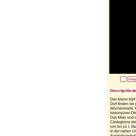
Imág
Descripción de
Das kleine Idyl
Dort finden si
Wochenmarkt. R
historischen Or
Das Meer und di
Casteglione del
von bis zu 1 St
In der nahen U
Ausgrabungsstä