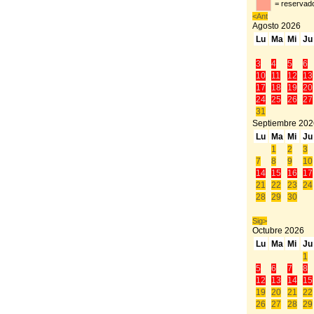
= reservado
<Ant
Agosto
2026
Lu
Ma
Mi
Ju
3
4
5
6
10
11
12
13
17
18
19
20
24
25
26
27
31
Septiembre
202
Lu
Ma
Mi
Ju
1
2
3
7
8
9
10
14
15
16
17
21
22
23
24
28
29
30
Sig>
Octubre
2026
Lu
Ma
Mi
Ju
1
5
6
7
8
12
13
14
15
19
20
21
22
26
27
28
29