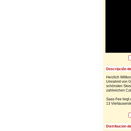
Descripción de
Herzlich Willk
Umrahmt von Gl
schönsten Skior
zahlreichen Caf
Saas-Fee liegt
13 Viertausende
Distribucion d