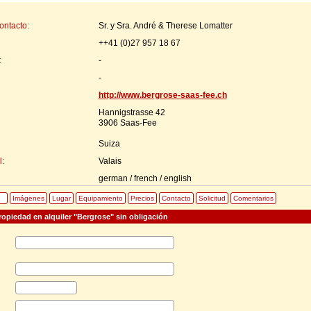
ontacto:
Sr. y Sra. André & Therese Lomatter
++41 (0)27 957 18 67
:
-
-
http://www.bergrose-saas-fee.ch
Hannigstrasse 42
3906 Saas-Fee
Suiza
:
Valais
german / french / english
Imágenes
Lugar
Equipamiento
Precios
Contacto
Solicitud
Comentarios
ropiedad en alquiler "Bergrose" sin obligación