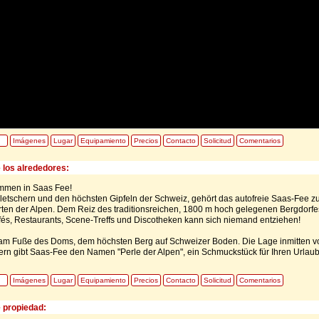
Imágenes
Lugar
Equipamiento
Precios
Contacto
Solicitud
Comentarios
 los alrededores:
ommen in Saas Fee!
etschern und den höchsten Gipfeln der Schweiz, gehört das autofreie Saas-Fee z
ten der Alpen. Dem Reiz des traditionsreichen, 1800 m hoch gelegenen Bergdorfe
és, Restaurants, Scene-Treffs und Discotheken kann sich niemand entziehen!
 am Fuße des Doms, dem höchsten Berg auf Schweizer Boden. Die Lage inmitten v
rn gibt Saas-Fee den Namen "Perle der Alpen", ein Schmuckstück für Ihren Urlaub
Imágenes
Lugar
Equipamiento
Precios
Contacto
Solicitud
Comentarios
e propiedad: