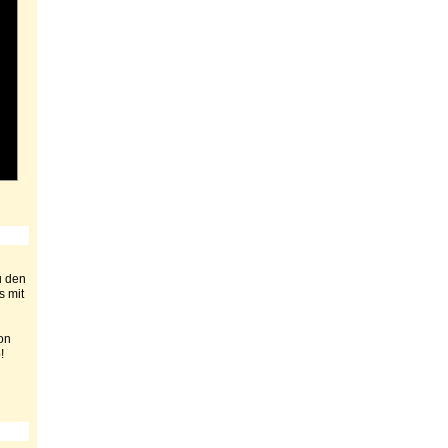
u den
s mit
on
!