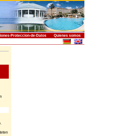
iones-Proteccion-de-Datos
Quienes somos
n
.
teten