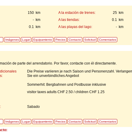
150 km
A la estación de trenes:
25 km
- km
A las tiendas:
0.1 km
0.1 km
A las playas del lago:
- km
Imágenes
Lugar
Equipamiento
Precios
Contacto
Solicitud
Comentarios
mación de parte del arrendatorio. Por favor, contacte con él directamente.
dicionales
Die Preise variieren je nach Saison und Personenzahl. Verlange
s:
Sie ein unverbindliches Angebot
Sommerhit: Bergbahnen und Postbusse inklusive
visitor taxes adults CHF 2.50 / children CHF 1.25
:
Sabado
Imágenes
Lugar
Equipamiento
Precios
Contacto
Solicitud
Comentarios
acto: