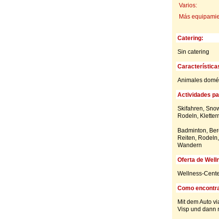
Varios:
Más equipamien
Catering:
Sin catering
Característica
Animales domés
Actividades par
Skifahren, Snow
Rodeln, Kletter
Badminton, Berg
Reiten, Rodeln,
Wandern
Oferta de Well
Wellness-Cente
Como encontra
Mit dem Auto vi
Visp und dann 