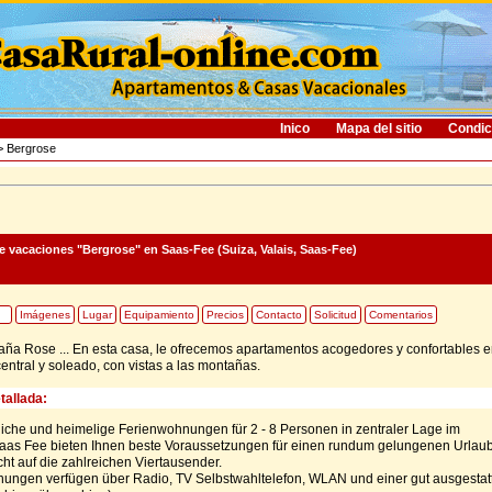
Inico
Mapa del sitio
Condic
 Bergrose
e vacaciones "Bergrose"
en Saas-Fee (Suiza, Valais, Saas-Fee)
Imágenes
Lugar
Equipamiento
Precios
Contacto
Solicitud
Comentarios
ña Rose ... En esta casa, le ofrecemos apartamentos acogedores y confortables e
entral y soleado, con vistas a las montañas.
tallada:
iche und heimelige Ferienwohnungen für 2 - 8 Personen in zentraler Lage im
Saas Fee bieten Ihnen beste Voraussetzungen für einen rundum gelungenen Urlaub
cht auf die zahlreichen Viertausender.
nungen verfügen über Radio, TV Selbstwahltelefon, WLAN und einer gut ausgestat