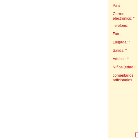
País
Correo
electrónico: *
Teléfono:
Fax:
Llegada: *
Salida: *
Adultos: *
Niños (edad):
comentarios
adicionales