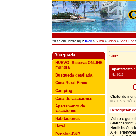
Yd se encuentra aqui:
Inico
>
Suiza
>
Valais
>
Saas-Fee
>
Búsqueda
Suiza
NUEVO: Reserva-ONLINE
mundial
Apartamento d
Busqueda detallada
No. 6522
Casa Rural-Finca
Camping
Chalet de monta
Casa de vacaciones
una ubicación c
Apartamento de
Descripción de
vacaciones
Habitaciones
Mehrere gemütl
Gletscherdorf 
Hotel
Herrliche Aussi
Alle Ferienwoh
Pension-B&B