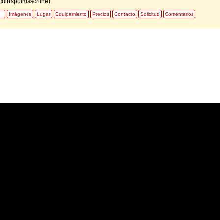
chirrspülmaschine).
Imágenes
Lugar
Equipamiento
Precios
Contacto
Solicitud
Comentarios