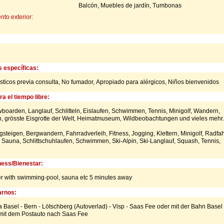
Balcón, Muebles de jardín, Tumbonas
to exterior:
s específicas:
ticos previa consulta,
No fumador,
Apropiado para alérgicos,
Niños bienvenidos
a el tiempo libre:
boarden, Langlauf, Schlitteln, Eislaufen, Schwimmen, Tennis, Minigolf, Wandern,
n, grösste Eisgrotte der Welt, Heimatmuseum, Wildbeobachtungen und vieles mehr.
steigen, Bergwandern, Fahrradverleih, Fitness, Jogging, Klettern, Minigolf, Radfa
 Sauna, Schlittschuhlaufen, Schwimmen, Ski-Alpin, Ski-Langlauf, Squash, Tennis,
ness/Bienestar:
r with swimming-pool, sauna etc 5 minutes away
rnos:
a Basel - Bern - Lötschberg (Autoverlad) - Visp - Saas Fee oder mit der Bahn Basel 
mit dem Postauto nach Saas Fee