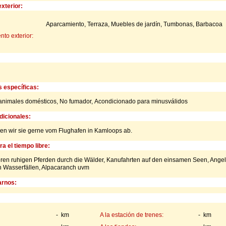
xterior:
Aparcamiento, Terraza, Muebles de jardín, Tumbonas, Barbacoa
to exterior:
s específicas:
animales domésticos,
No fumador,
Acondicionado para minusválidos
icionales:
en wir sie gerne vom Flughafen in Kamloops ab.
a el tiempo libre:
eren ruhigen Pferden durch die Wälder, Kanufahrten auf den einsamen Seen, Angel
n Wasserfällen, Alpacaranch uvm
rnos:
- km
A la estación de trenes:
- km