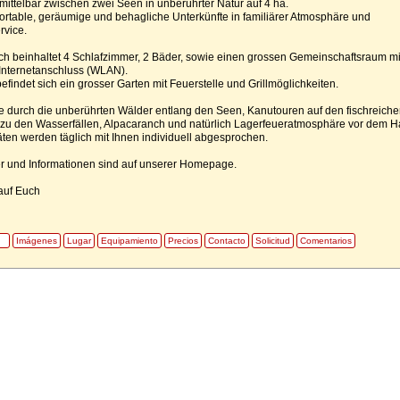
unmittelbar zwischen zwei Seen in unberührter Natur auf 4 ha.
ortable, geräumige und behagliche Unterkünfte in familiärer Atmosphäre und
rvice.
ch beinhaltet 4 Schlafzimmer, 2 Bäder, sowie einen grossen Gemeinschaftsraum mi
Internetanschluss (WLAN).
findet sich ein grosser Garten mit Feuerstelle und Grillmöglichkeiten.
te durch die unberührten Wälder entlang den Seen, Kanutouren auf den fischreiche
 zu den Wasserfällen, Alpacaranch und natürlich Lagerfeueratmosphäre vor dem H
itäten werden täglich mit Ihnen individuell abgesprochen.
er und Informationen sind auf unserer Homepage.
auf Euch
Imágenes
Lugar
Equipamiento
Precios
Contacto
Solicitud
Comentarios