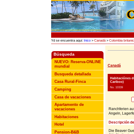
Yd se encuentra aqui:
Inico
>
Canadá
>
Colombia britani
Búsqueda
NUEVO: Reserva-ONLINE
Canadá
mundial
Busqueda detallada
Habitaciónes 
Casa Rural-Finca
Cariboo)
No. 10339
Camping
Casa de vacaciones
Apartamento de
Ranchferien auf
vacaciones
Angeln, Lagerf
Habitaciones
Descripción de
Hotel
Die Beaver Gue
Pension-B&B