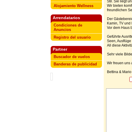
Stil. Sie liegt 
Alojamiento Wellness
Wir bieten komf
freundlichen Se
Arrendatarios
Der Gästeberei
Kamin, TV und 
Condiciones de
Vor dem Haus be
Anuncios
Geführte Ausrit
Registro del usuario
Seen, Ausflüge
All diese Aktiv
Partner
Sehr viele Bild
Buscador de vuelos
Wir freuen uns 
Banderas de publicidad
Bettina & Mario