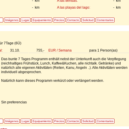
- km
A las tiendas:
- km
- km
A las playas del lago:
- km
Imágenes
Lugar
Equipamiento
Precios
Contacto
Solicitud
Comentarios
für 7Tage (6Ü)
l:
31.10.
755,-
EUR
/
Semana
para
1
Person(as)
Das bunte 7 Tages Programm enthält nebst der Unterkunft auch die Verpflegung
(reichhaltiges Frühstück, Lunch, Kaffee&Kuchen, alle nichtalk. Getränke) und
natürlich alle eigenen Aktivitäten (Reiten, Kanu, Angeln ..). Alle Aktivitäten werden
individuell abgesprochen.
Natürlich kann dieses Programm verkürzt oder verlängert werden.
Sin preferencias
Imágenes
Lugar
Equipamiento
Precios
Contacto
Solicitud
Comentarios