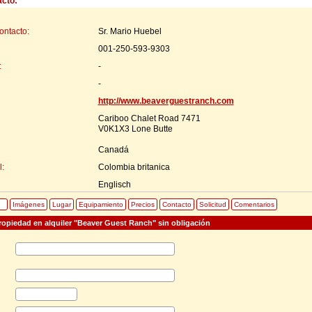
acto:
ontacto:
Sr. Mario Huebel
001-250-593-9303
:
-
-
http://www.beaverguestranch.com
Cariboo Chalet Road 7471
V0K1X3 Lone Butte
Canadá
:
Colombia britanica
Englisch
Imágenes
Lugar
Equipamiento
Precios
Contacto
Solicitud
Comentarios
propiedad en alquiler "Beaver Guest Ranch" sin obligación