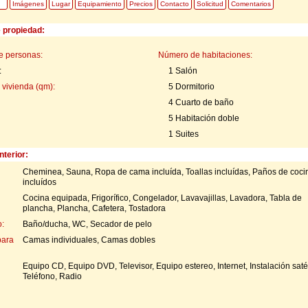
Imágenes
Lugar
Equipamiento
Precios
Contacto
Solicitud
Comentarios
e propiedad:
e personas:
Número de habitaciones:
:
1 Salón
 vivienda (qm):
5 Dormitorio
4 Cuarto de baño
5 Habitación doble
1 Suites
nterior:
Cheminea, Sauna, Ropa de cama incluída, Toallas incluídas, Paños de coci
incluídos
Cocina equipada, Frigorífico, Congelador, Lavavajillas, Lavadora, Tabla de
plancha, Plancha, Cafetera, Tostadora
:
Baño/ducha, WC, Secador de pelo
para
Camas individuales, Camas dobles
Equipo CD, Equipo DVD, Televisor, Equipo estereo, Internet, Instalación satél
Teléfono, Radio