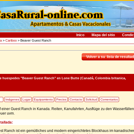
Inico
Mapa del sitio
Condic
ca
>
Cariboo
> Beaver Guest Ranch
Volver a su lista de resulta
de huespedes "Beaver Guest Ranch"
en Lone Butte (Canadá, Colombia britanica,
Imágenes
Lugar
Equipamiento
Precios
Contacto
Solicitud
Comentarios
 einer Guest Ranch in Kanada. Reiten, Kanufahrten, Ausflüge zu den Wasserfällen
euer uvm.
tallada:
st Ranch ist ein gemütliches und modern eingerichtetes Blockhaus im kanadische