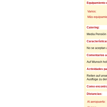
Equipamiento e
Varios:
Más equipamien
Catering:
Media Pensión
Característica
No se aceptan 
Comentarios ad
Auf Wunsch hol
Actividades par
Reiten auf uns
Ausflüge zu de
Como encontra
Distancias:
Al aeropuerto: