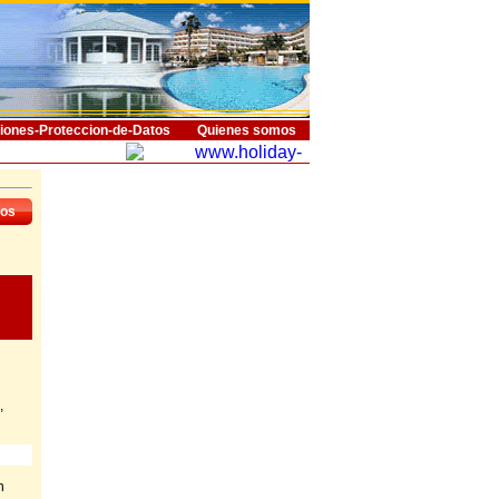
iones-Proteccion-de-Datos
Quienes somos
dos
,
n