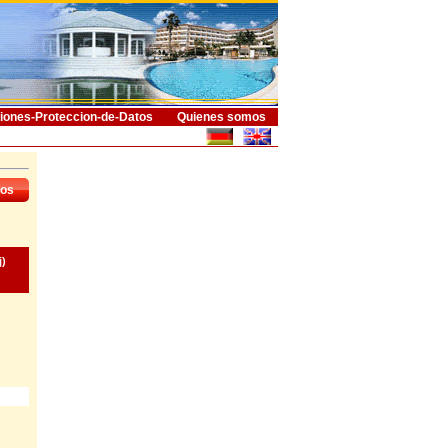
iones-Proteccion-de-Datos
Quienes somos
dos
j)