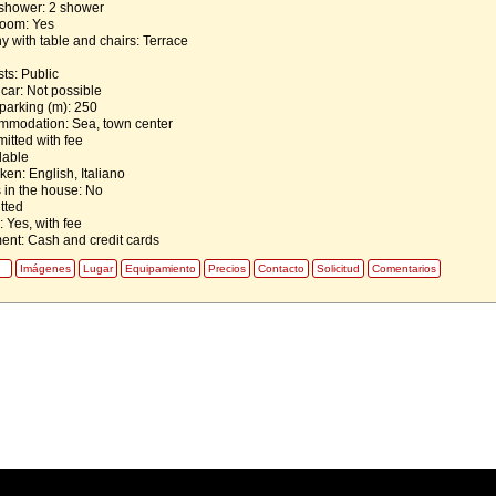
shower: 2 shower
 room: Yes
y with table and chairs: Terrace
ts: Public
 car: Not possible
 parking (m): 250
mmodation: Sea, town center
itted with fee
lable
n: English, Italiano
 in the house: No
tted
: Yes, with fee
ent: Cash and credit cards
Imágenes
Lugar
Equipamiento
Precios
Contacto
Solicitud
Comentarios