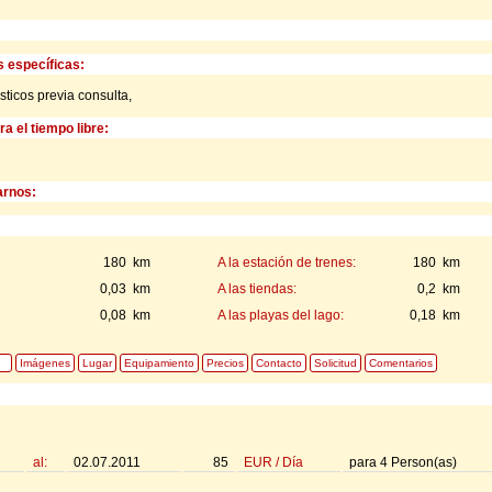
s específicas:
icos previa consulta,
a el tiempo libre:
rnos:
180 km
A la estación de trenes:
180 km
0,03 km
A las tiendas:
0,2 km
0,08 km
A las playas del lago:
0,18 km
Imágenes
Lugar
Equipamiento
Precios
Contacto
Solicitud
Comentarios
al:
02.07.2011
85
EUR
/
Día
para
4
Person(as)