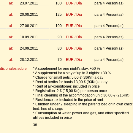
al:
23.07.2011
100
EUR
/
Día
para
4
Person(as)
al:
20.08.2011
125
EUR
/
Día
para
4
Person(as)
al:
27.08.2011
100
EUR
/
Día
para
4
Person(as)
al:
10.09.2011
90
EUR
/
Día
para
4
Person(as)
al:
24.09.2011
80
EUR
/
Día
para
4
Person(as)
al:
28.12.2011
70
EUR
/
Día
para
4
Person(as)
dicionales sobre
* A supplement for one night's stay: +50 %
* A supplement for a stay of up to 3 nights: +30 %
* Charge for small pets: 5,00 € (36Kn) a day
* Rent of berths for boats 13,00 € (93Kn) a day
* Rent of air-conditioner: included in price
* Registration: 2 € (15,00 Kn) per person once
* Final cleaning of the accommodation unit: 30,00 € (216Kn)
* Residence tax included in the price of rent.
* Children under 2 sleeping in the parents bed or in own child'
bed: free of charge
* Consumption of water, power and gas, and other specified
utilities included in price
38