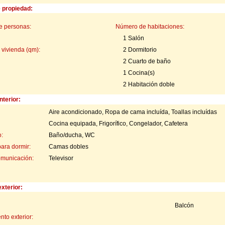
e propiedad:
e personas:
Número de habitaciones:
1 Salón
 vivienda (qm):
2 Dormitorio
2 Cuarto de baño
1 Cocina(s)
2 Habitación doble
nterior:
Aire acondicionado, Ropa de cama incluída, Toallas incluídas
Cocina equipada, Frigorífico, Congelador, Cafetera
:
Baño/ducha, WC
para dormir:
Camas dobles
omunicación:
Televisor
xterior:
Balcón
to exterior: