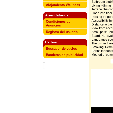
Bathroom thub/
Alojamiento Wellness
Living - dining
Terrace / balcon
Floor: 2nd floor
Arrendatarios
Parking for gues
Accessibility by
Condiciones de
Distance to the
Anuncios
View from acco
Registro del usuario
Small pets: Perm
Board: Not avai
Languages spoke
Partner
The owner lives
Smoking: Permi
Buscador de vuelos
Berths for boats
Method of paym
Banderas de publicidad