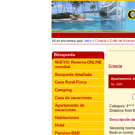
Yd se encuentra aqui:
Inico
>
Croacia
>
Golfo de Kvarner
Búsqueda
NUEVO: Reserva-ONLINE
Croacia
mundial
Busqueda detallada
Apartamento de
Casa Rural-Finca
No. 8300
Camping
Casa de vacaciones
Apartamento de
Category: 4****
vacaciones
Distance from t
Habitaciones
Descripción de
Hotel
Sleeping rooms
Beds in rooms: 
Pension-B&B