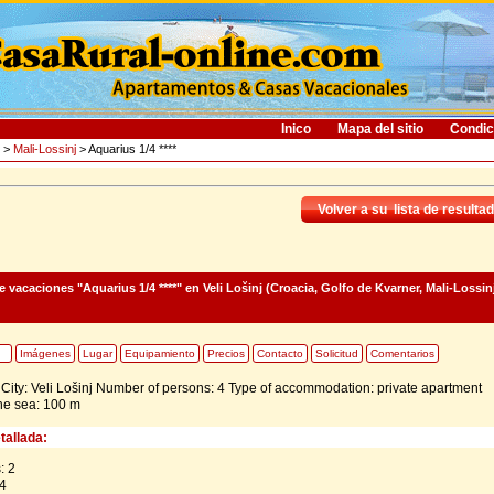
Inico
Mapa del sitio
Condic
>
Mali-Lossinj
> Aquarius 1/4 ****
Volver a su lista de resulta
 vacaciones "Aquarius 1/4 ****"
en Veli Lošinj (Croacia, Golfo de Kvarner, Mali-Lossin
Imágenes
Lugar
Equipamiento
Precios
Contacto
Solicitud
Comentarios
 City: Veli Lošinj Number of persons: 4 Type of accommodation: private apartment
he sea: 100 m
tallada:
: 2
4