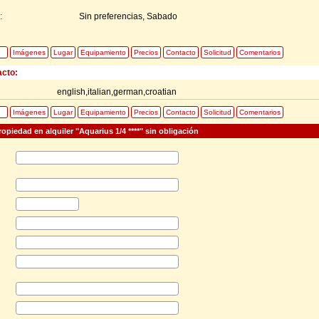
:
Sin preferencias, Sabado
Imágenes
Lugar
Equipamiento
Precios
Contacto
Solicitud
Comentarios
acto:
english,italian,german,croatian
Imágenes
Lugar
Equipamiento
Precios
Contacto
Solicitud
Comentarios
ropiedad en alquiler "Aquarius 1/4 ****" sin obligación