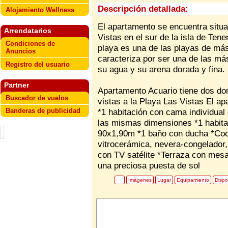
Descripción detallada:
Alojamiento Wellness
El apartamento se encuentra situa
Arrendatarios
Vistas en el sur de la isla de Tene
Condiciones de
playa es una de las playas de má
Anuncios
caracteriza por ser una de las más
Registro del usuario
su agua y su arena dorada y fina.
Partner
Apartamento Acuario tiene dos dor
Buscador de vuelos
vistas a la Playa Las Vistas El apa
Banderas de publicidad
*1 habitación con cama individua
las mismas dimensiones *1 habita
90x1,90m *1 baño con ducha *Coc
vitrocerámica, nevera-congelador,
con TV satélite *Terraza con mesa
una preciosa puesta de sol
Imágenes
Lugar
Equipamiento
Dispo