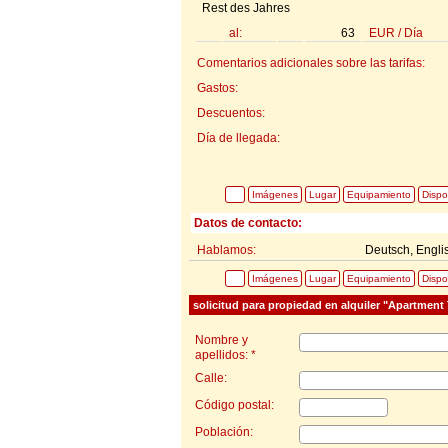
Rest des Jahres
al:
63
EUR
/
Día
Comentarios adicionales sobre las tarifas:
Gastos:
Descuentos:
Día de llegada:
Imágenes
Lugar
Equipamiento
Dispo
Datos de contacto:
Hablamos:
Deutsch, Engli
Imágenes
Lugar
Equipamiento
Dispo
solicitud para propiedad en alquiler "Apartment 
Nombre y
apellidos: *
Calle:
Código postal:
Población: