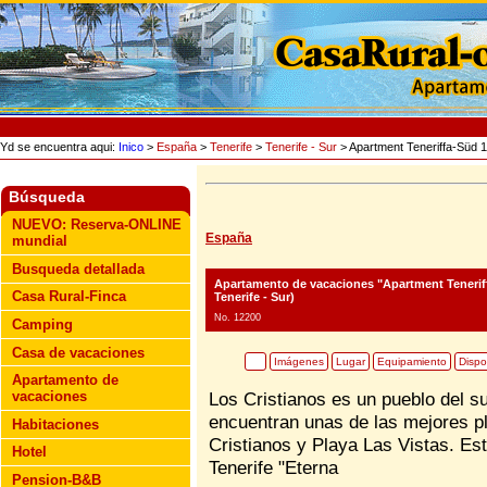
Yd se encuentra aqui:
Inico
>
España
>
Tenerife
>
Tenerife - Sur
> Apartment Teneriffa-Süd 
Búsqueda
NUEVO: Reserva-ONLINE
España
mundial
Busqueda detallada
Apartamento de vacaciones "Apartment Tenerif
Casa Rural-Finca
Tenerife - Sur)
No. 12200
Camping
Casa de vacaciones
Imágenes
Lugar
Equipamiento
Dispo
Apartamento de
vacaciones
Los Cristianos es un pueblo del su
encuentran unas de las mejores pl
Habitaciones
Cristianos y Playa Las Vistas. Es
Hotel
Tenerife "Eterna
Pension-B&B