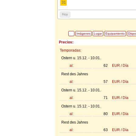
31
Hoy
Imágenes
Lugar
Equipamiento
Dispo
Precios:
Temporadas:
Ostern u. 15.12. - 10.01.
al:
62
EUR
/
Día
Rest des Jahres
al:
57
EUR
/
Día
Ostern u. 15.12. - 10.01.
al:
71
EUR
/
Día
Ostern u. 15.12. - 10.01.
al:
80
EUR
/
Día
Rest des Jahres
al:
63
EUR
/
Día