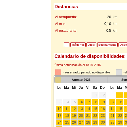
Distancias:
Al aeropuerto:
20 km
Al mar:
0,10 km
Al restaurante:
0,5 km
Imágenes
Lugar
Equipamiento
Dispo
Calendario de disponibilidades:
Última actualización el 18.04.2016
= reservado/ periodo no disponible
=d
Agosto
2026
Sep
Lu
Ma
Mi
Ju
Vi
Sá
Do
Lu
Ma
M
1
2
1
3
4
5
6
7
8
9
7
8
10
11
12
13
14
15
16
14
15
1
17
18
19
20
21
22
23
21
22
2
24
25
26
27
28
29
30
28
29
3