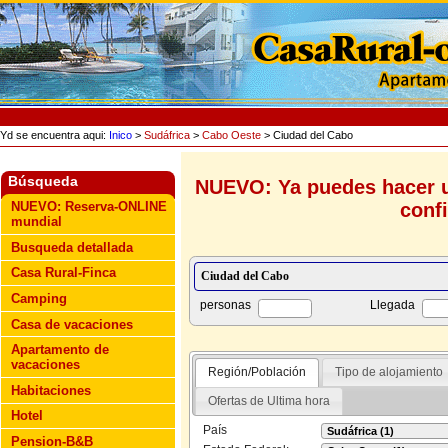
Yd se encuentra aqui:
Inico
>
Sudáfrica
>
Cabo Oeste
> Ciudad del Cabo
Búsqueda
NUEVO: Ya puedes hacer u
conf
NUEVO: Reserva-ONLINE
mundial
Busqueda detallada
Casa Rural-Finca
Camping
personas
Llegada
Casa de vacaciones
Apartamento de
vacaciones
Región/Población
Tipo de alojamiento
Habitaciones
Ofertas de Ultima hora
Hotel
País
Pension-B&B