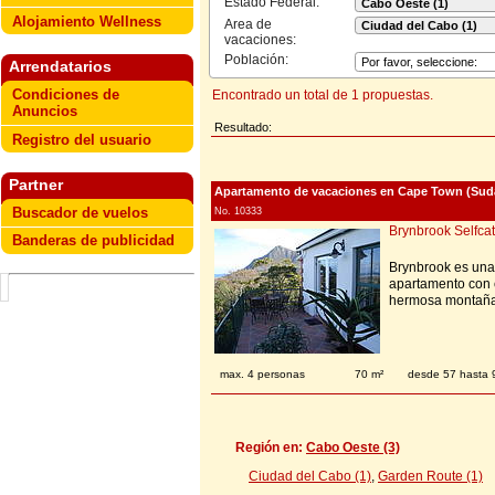
Estado Federal:
Alojamiento Wellness
Area de
vacaciones:
Población:
Arrendatarios
Condiciones de
Encontrado un total de 1 propuestas.
Anuncios
Resultado:
Registro del usuario
Partner
Apartamento de vacaciones en Cape Town (Sudá
Buscador de vuelos
No. 10333
Brynbrook Selfcat
Banderas de publicidad
Brynbrook es una
apartamento con 
hermosa montaña 
max. 4 personas
70 m²
desde 57 hasta
Región en:
Cabo Oeste (3)
Ciudad del Cabo (1)
,
Garden Route (1)