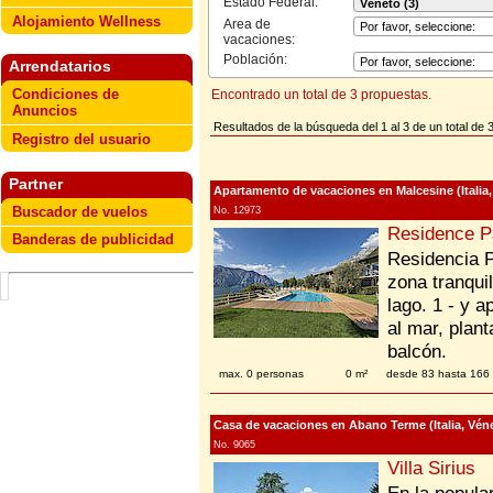
Estado Federal:
Alojamiento Wellness
Area de
vacaciones:
Población:
Arrendatarios
Condiciones de
Encontrado un total de 3 propuestas.
Anuncios
Resultados de la búsqueda del 1 al 3 de un total de 
Registro del usuario
Partner
Apartamento de vacaciones en Malcesine (Italia
Buscador de vuelos
No. 12973
Residence P
Banderas de publicidad
Residencia P
zona tranqui
lago. 1 - y 
al mar, plant
balcón.
max. 0 personas
0 m²
desde 83 hasta 16
Casa de vacaciones en Abano Terme (Italia, Vén
No. 9065
Villa Sirius