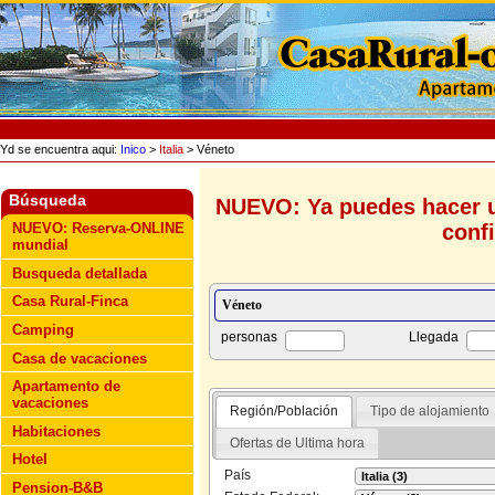
Yd se encuentra aqui:
Inico
>
Italia
> Véneto
Búsqueda
NUEVO: Ya puedes hacer u
conf
NUEVO: Reserva-ONLINE
mundial
Busqueda detallada
Casa Rural-Finca
Camping
personas
Llegada
Casa de vacaciones
Apartamento de
vacaciones
Región/Población
Tipo de alojamiento
Habitaciones
Ofertas de Ultima hora
Hotel
País
Pension-B&B