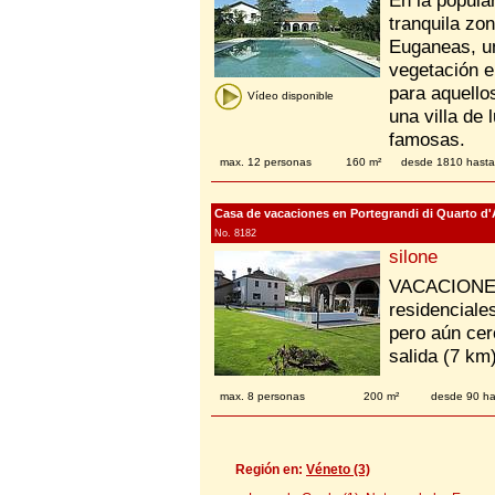
En la popula
tranquila zon
Euganeas, un
vegetación e
para aquello
Vídeo disponible
una villa de 
famosas.
max. 12 personas
160 m²
desde 1810 hast
Casa de vacaciones en Portegrandi di Quarto d'Al
No. 8182
silone
VACACIONES
residenciale
pero aún cer
salida (7 km
max. 8 personas
200 m²
desde 90 ha
Región en:
Véneto (3)