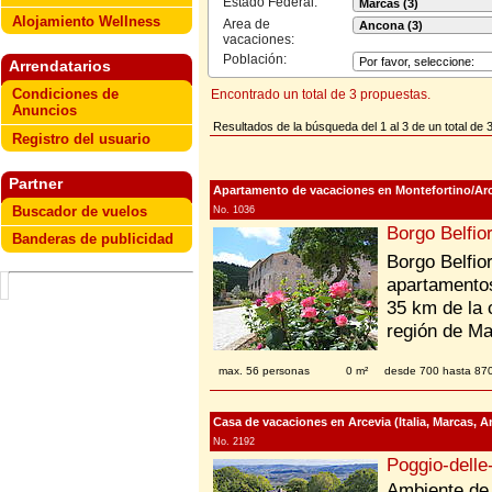
Estado Federal:
Alojamiento Wellness
Area de
vacaciones:
Población:
Arrendatarios
Condiciones de
Encontrado un total de 3 propuestas.
Anuncios
Resultados de la búsqueda del 1 al 3 de un total de 
Registro del usuario
Partner
Apartamento de vacaciones en Montefortino/Arce
Buscador de vuelos
No. 1036
Borgo Belfio
Banderas de publicidad
Borgo Belfio
apartamentos 
35 km de la c
región de Ma
max. 56 personas
0 m²
desde 700 hasta 8
Casa de vacaciones en Arcevia (Italia, Marcas, 
No. 2192
Poggio-dell
Ambiente de 