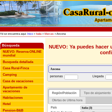
Yd se encuentra aqui:
Inico
>
Italia
>
Marcas
> Ancona
Búsqueda
NUEVO: Ya puedes hacer u
conf
NUEVO: Reserva-ONLINE
mundial
Busqueda detallada
Casa Rural-Finca
Camping
personas
Llegada
Casa de vacaciones
Apartamento de
vacaciones
Región/Población
Tipo de alojamiento
Habitaciones
Ofertas de Ultima hora
Hotel
País
Pension-B&B