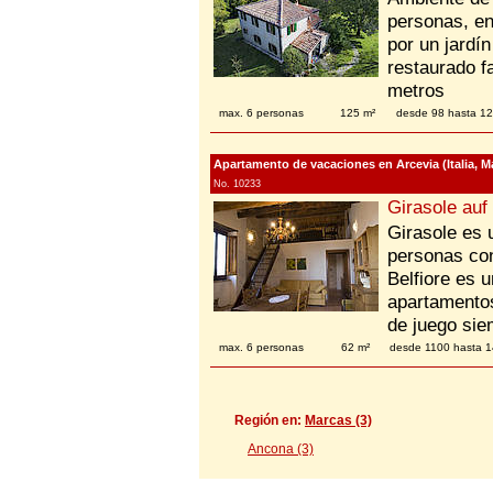
personas, en
por un jardí
restaurado f
metros
max. 6 personas
125 m²
desde 98 hasta 1
Apartamento de vacaciones en Arcevia (Italia, 
No. 10233
Girasole auf
Girasole es 
personas con
Belfiore es 
apartamento
de juego sie
max. 6 personas
62 m²
desde 1100 hasta
Región en:
Marcas (3)
Ancona (3)