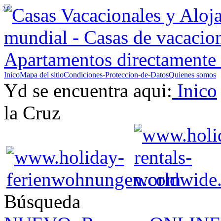
2.8
Inico
Mapa del sitio
Condiciones-Proteccion-de-Datos
Quienes somos
Yd se encuentra aqui:
Inico
la Cruz
Búsqueda