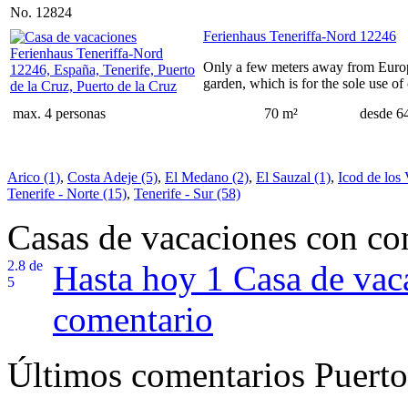
No. 12824
Ferienhaus Teneriffa-Nord 12246
Only a few meters away from Europe'
garden, which is for the sole use of
max. 4 personas
70 m²
desde 6
Arico (1)
,
Costa Adeje (5)
,
El Medano (2)
,
El Sauzal (1)
,
Icod de los 
Tenerife - Norte (15)
,
Tenerife - Sur (58)
Casas de vacaciones con co
2.8
de
Hasta hoy 1
Casa de vac
5
comentario
Últimos comentarios Puerto