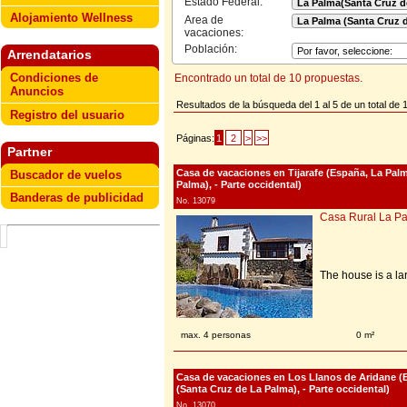
Estado Federal:
Alojamiento Wellness
Area de
vacaciones:
Población:
Arrendatarios
Condiciones de
Encontrado un total de 10 propuestas.
Anuncios
Resultados de la búsqueda del 1 al 5 de un total de 
Registro del usuario
Páginas:
1
2
>
>>
Partner
Casa de vacaciones en Tijarafe (España, La Pal
Buscador de vuelos
Palma), - Parte occidental)
Banderas de publicidad
No. 13079
Casa Rural La P
The house is a lar
max. 4 personas
0 m²
Casa de vacaciones en Los Llanos de Aridane (
(Santa Cruz de La Palma), - Parte occidental)
No. 13070