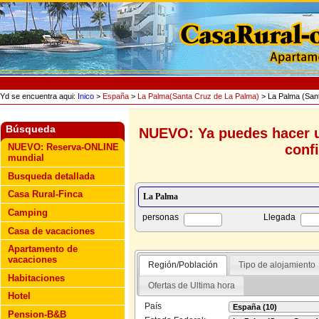
Yd se encuentra aqui:
Inico
>
España
>
La Palma(Santa Cruz de La Palma)
> La Palma (Sant
Búsqueda
NUEVO: Ya puedes hacer u
conf
NUEVO: Reserva-ONLINE
mundial
Busqueda detallada
Casa Rural-Finca
Camping
personas
Llegada
Casa de vacaciones
Apartamento de
vacaciones
Región/Población
Tipo de alojamiento
Habitaciones
Ofertas de Ultima hora
Hotel
País
Pension-B&B