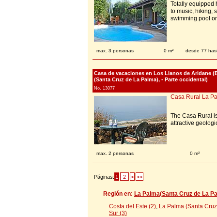
Totally equipped h
to music, hiking, 
swimming pool or 
max. 3 personas
0 m²
desde 77 has
Casa de vacaciones en Los Llanos de Aridane (
(Santa Cruz de La Palma), - Parte occidental)
No. 13077
Casa Rural La P
The Casa Rural is
attractive geolog
max. 2 personas
0 m²
Páginas:
1
2
>
>>
Región en:
La Palma(Santa Cruz de La Pa
Costa del Este (2)
,
La Palma (Santa Cruz 
Sur (3)