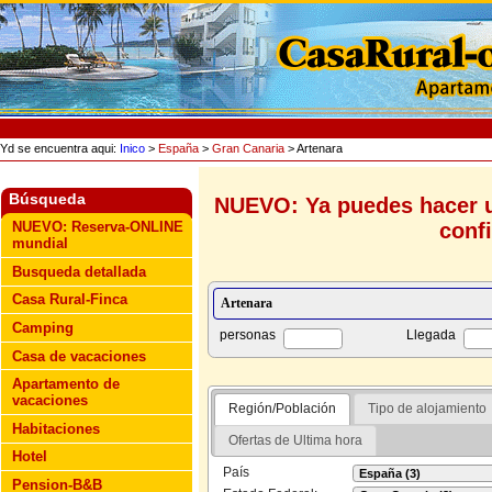
Yd se encuentra aqui:
Inico
>
España
>
Gran Canaria
> Artenara
Búsqueda
NUEVO: Ya puedes hacer u
conf
NUEVO: Reserva-ONLINE
mundial
Busqueda detallada
Casa Rural-Finca
Camping
personas
Llegada
Casa de vacaciones
Apartamento de
vacaciones
Región/Población
Tipo de alojamiento
Habitaciones
Ofertas de Ultima hora
Hotel
País
Pension-B&B