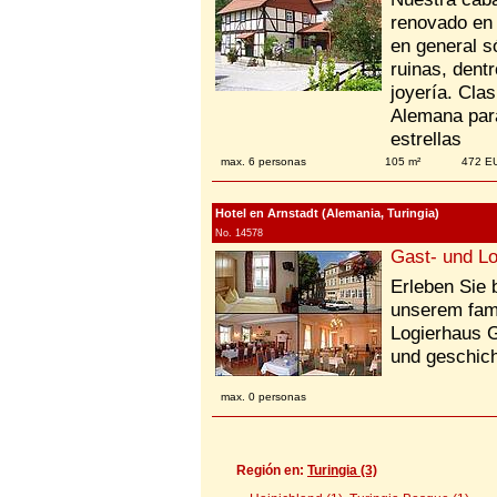
renovado en 
en general s
ruinas, dent
joyería. Cla
Alemana para
estrellas
max. 6 personas
105 m²
472 E
Hotel en Arnstadt (Alemania, Turingia)
No. 14578
Gast- und L
Erleben Sie 
unserem fami
Logierhaus 
und geschich
max. 0 personas
Región en:
Turingia (3)