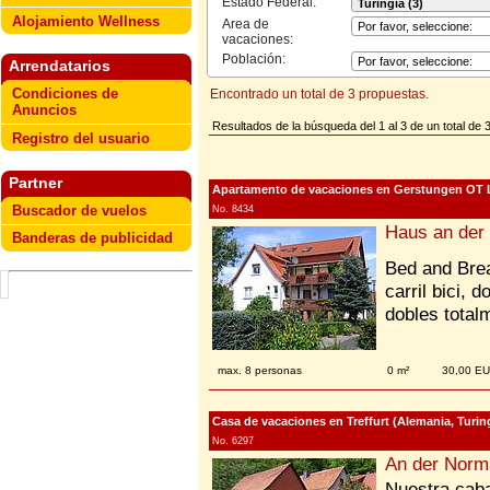
Estado Federal:
Alojamiento Wellness
Area de
vacaciones:
Población:
Arrendatarios
Condiciones de
Encontrado un total de 3 propuestas.
Anuncios
Resultados de la búsqueda del 1 al 3 de un total de 
Registro del usuario
Partner
Apartamento de vacaciones en Gerstungen OT L
Buscador de vuelos
No. 8434
Haus an der
Banderas de publicidad
Bed and Brea
carril bici,
dobles total
max. 8 personas
0 m²
30,00 E
Casa de vacaciones en Treffurt (Alemania, Turin
No. 6297
An der Norm
Nuestra cab