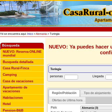
Yd se encuentra aqui:
Inico
>
Alemania
> Turingia
Búsqueda
NUEVO: Ya puedes hacer u
conf
NUEVO: Reserva-ONLINE
mundial
Busqueda detallada
Casa Rural-Finca
Camping
personas
Llegada
Casa de vacaciones
Apartamento de
vacaciones
Región/Población
Tipo de alojamiento
Habitaciones
Ofertas de Ultima hora
Hotel
País
Pension-B&B