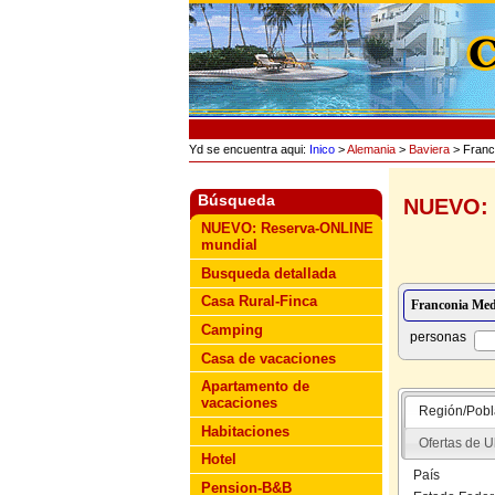
Yd se encuentra aqui:
Inico
>
Alemania
>
Baviera
> Franc
Búsqueda
NUEVO: 
NUEVO: Reserva-ONLINE
mundial
Busqueda detallada
Casa Rural-Finca
Camping
personas
Casa de vacaciones
Apartamento de
vacaciones
Región/Pobl
Habitaciones
Ofertas de U
Hotel
País
Pension-B&B