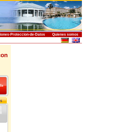
iones-Proteccion-de-Datos
Quienes somos
con
os