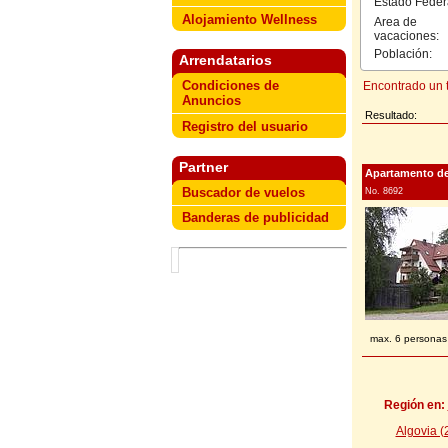
Estado Feder
Alojamiento Wellness
Area de
vacaciones:
Población:
Arrendatarios
Condiciones de
Encontrado un t
Anuncios
Resultado:
Registro del usuario
Partner
Apartamento de 
Buscador de vuelos
No. 8692
Banderas de publicidad
max. 6 personas
Región en:
Algovia (