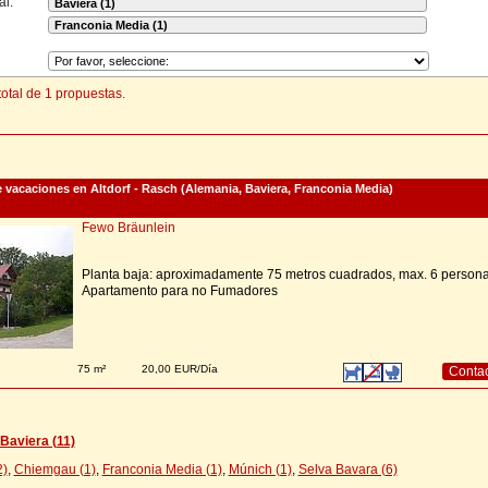
al:
otal de 1 propuestas.
vacaciones en Altdorf - Rasch (Alemania, Baviera, Franconia Media)
Fewo Bräunlein
Planta baja: aproximadamente 75 metros cuadrados, max. 6 person
Apartamento para no Fumadores
75 m²
20,00 EUR/Día
Conta
Baviera (11)
2)
,
Chiemgau (1)
,
Franconia Media (1)
,
Múnich (1)
,
Selva Bavara (6)