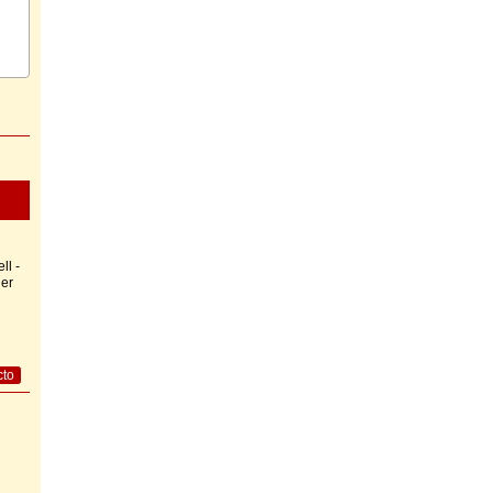
ll -
er
cto