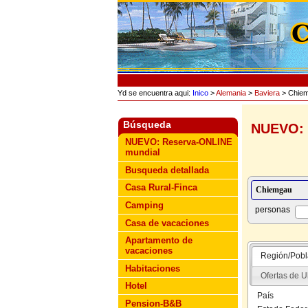
Yd se encuentra aqui:
Inico
>
Alemania
>
Baviera
> Chie
Búsqueda
NUEVO: 
NUEVO: Reserva-ONLINE
mundial
Busqueda detallada
Casa Rural-Finca
Camping
personas
Casa de vacaciones
Apartamento de
vacaciones
Región/Pobl
Habitaciones
Ofertas de U
Hotel
País
Pension-B&B