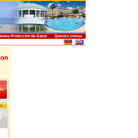
iones-Proteccion-de-Datos
Quienes somos
con
os