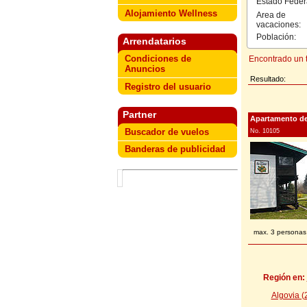
Estado Feder
Alojamiento Wellness
Area de
vacaciones:
Población:
Arrendatarios
Condiciones de
Encontrado un t
Anuncios
Resultado:
Registro del usuario
Partner
Apartamento de
Buscador de vuelos
No. 10105
Banderas de publicidad
max. 3 personas
Región en:
Algovia (