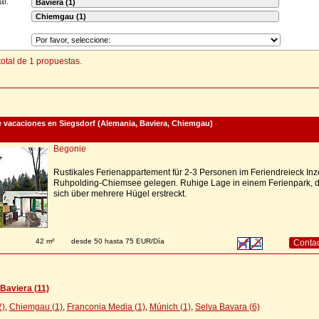
al:
otal de 1 propuestas.
 vacaciones en Siegsdorf (Alemania, Baviera, Chiemgau)
Begonie
Rustikales Ferienappartement für 2-3 Personen im Feriendreieck Inze
Ruhpolding-Chiemsee gelegen. Ruhige Lage in einem Ferienpark, d
sich über mehrere Hügel erstreckt.
42 m²
desde 50 hasta 75 EUR/Día
Conta
Baviera (11)
2)
,
Chiemgau (1)
,
Franconia Media (1)
,
Múnich (1)
,
Selva Bavara (6)