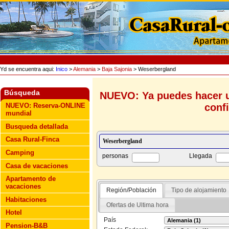
Yd se encuentra aqui:
Inico
>
Alemania
>
Baja Sajonia
> Weserbergland
Búsqueda
NUEVO: Ya puedes hacer u
conf
NUEVO: Reserva-ONLINE
mundial
Busqueda detallada
Casa Rural-Finca
Camping
personas
Llegada
Casa de vacaciones
Apartamento de
vacaciones
Región/Población
Tipo de alojamiento
Habitaciones
Ofertas de Ultima hora
Hotel
País
Pension-B&B