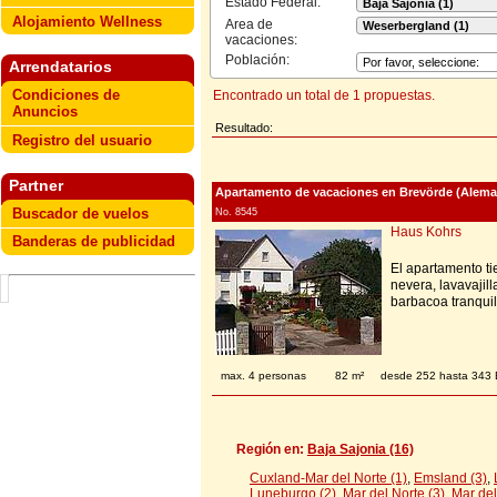
Estado Federal:
Alojamiento Wellness
Area de
vacaciones:
Población:
Arrendatarios
Condiciones de
Encontrado un total de 1 propuestas.
Anuncios
Resultado:
Registro del usuario
Partner
Apartamento de vacaciones en Brevörde (Aleman
Buscador de vuelos
No. 8545
Haus Kohrs
Banderas de publicidad
El apartamento t
nevera, lavavajill
barbacoa tranqui
max. 4 personas
82 m²
desde 252 hasta 34
Región en:
Baja Sajonia (16)
Cuxland-Mar del Norte (1)
,
Emsland (3)
,
Luneburgo (2)
,
Mar del Norte (3)
,
Mar del