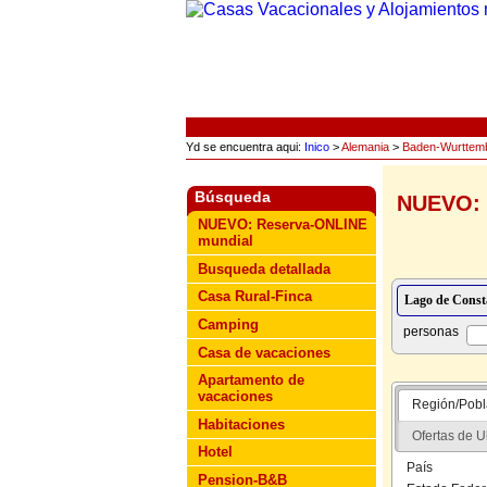
Yd se encuentra aqui:
Inico
>
Alemania
>
Baden-Wurttem
Búsqueda
NUEVO: 
NUEVO: Reserva-ONLINE
mundial
Busqueda detallada
Casa Rural-Finca
Camping
personas
Casa de vacaciones
Apartamento de
vacaciones
Región/Pobl
Habitaciones
Ofertas de U
Hotel
País
Pension-B&B