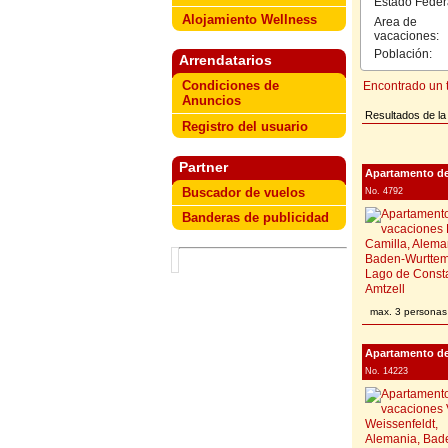
Estado Feder
Alojamiento Wellness
Area de
vacaciones:
Población:
Arrendatarios
Condiciones de
Encontrado un t
Anuncios
Resultados de la 
Registro del usuario
Partner
Apartamento de
Buscador de vuelos
No. 4792
Banderas de publicidad
max. 3 personas
Apartamento de
No. 14223