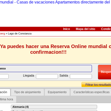
Inico
Mapa del sitio
Condic
berg
> Lago de Constanza
Ya puedes hacer una Reserva Online mundial 
confirmacion!!!
Llegada
Salida
Filtrar los resultad
ación
Tipo de alojamiento
Equipamiento
Características específicas
ltima hora