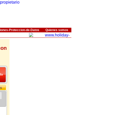
iones-Proteccion-de-Datos
Quienes somos
con
os