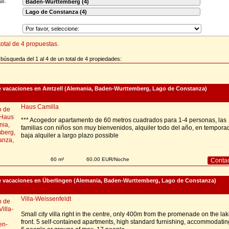
al:
otal de 4 propuestas.
búsqueda del 1 al 4 de un total de 4 propiedades:
 vacaciones en Amtzell (Alemania, Baden-Wurttemberg, Lago de Constanza)
Haus Camilla
*** Acogedor apartamento de 60 metros cuadrados para 1-4 personas, las
familias con niños son muy bienvenidos, alquiler todo del año, en tempora
baja alquiler a largo plazo possible
60 m²
60,00 EUR/Noche
Conta
 vacaciones en Überlingen (Alemania, Baden-Wurttemberg, Lago de Constanza)
Villa-Weissenfeldt
Small city villa right in the centre, only 400m from the promenade on the la
front. 5 self-contained apartments, high standard furnishing, accommodatin