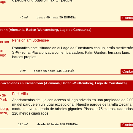
6 people or groups of max. 17 people.
40 m²
desde 49 hasta 59 EUR/Día
Conta
bronn (Alemania, Baden-Wurttemberg, Lago de Constanza)
Pension am Bodensee
Romántico hotel situado en el Lago de Constanza con un jardín mediterrá
SPA - zona. Playa privada con embarcadero, Palm Garden, terrazas lago,
barcos propios
0 m²
desde 95 hasta 135 EUR/Día
Conta
 vacaciones en Kressbronn (Alemania, Baden-Wurttemberg, Lago de Constanza)
Park-Villa
Apartamentos de lujo con acceso al lago privado en una propiedad de 2.0
m² del parque en un lugar excepcional. Nuestro parque de la villa toscana
madre nueva, rodeada de árboles gigantes. Pisos de 75 metros cuadrados
220 metros cuadrados
125 m²
desde 90 hasta 180 EUR/Día
Conta