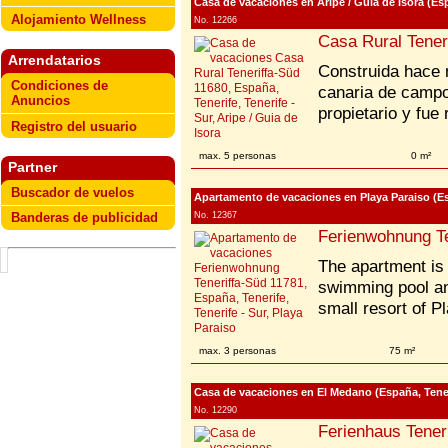
Casa de vacaciones en Aripe / Guia de Isora (Espa
Alojamiento Wellness
No. 12266
Casa Rural Tener
Arrendatarios
Construida hace 
Condiciones de
canaria de campo
Anuncios
propietario y fue
Registro del usuario
max. 5 personas
0 m²
Partner
Buscador de vuelos
Apartamento de vacaciones en Playa Paraiso (Esp
No. 12367
Banderas de publicidad
Ferienwohnung Te
The apartment is 
swimming pool and
small resort of P
max. 3 personas
75 m²
Casa de vacaciones en El Medano (España, Teneri
No. 12290
Ferienhaus Tener