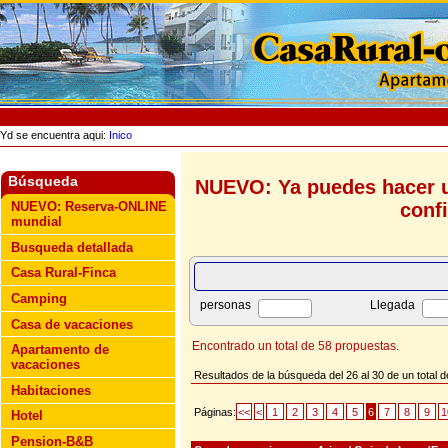
Yd se encuentra aqui:
Inico
Búsqueda
NUEVO: Ya puedes hacer u
conf
NUEVO: Reserva-ONLINE
mundial
Busqueda detallada
Casa Rural-Finca
Camping
personas
Llegada
Casa de vacaciones
Encontrado un total de 58 propuestas.
Apartamento de
vacaciones
Resultados de la búsqueda del 26 al 30 de un total 
Habitaciones
Páginas:
<<
<
1
2
3
4
5
6
7
8
9
1
Hotel
Pension-B&B