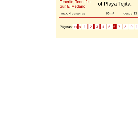
of Playa Tejita.
max. 4 personas
60 m²
desde 33
Páginas:
<<
<
1
2
3
4
5
6
7
8
9
1