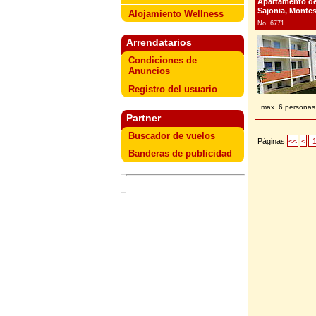
Apartamento de 
Sajonia, Montes
Alojamiento Wellness
No. 6771
Arrendatarios
Condiciones de
Anuncios
Registro del usuario
max. 6 personas
Partner
Buscador de vuelos
Páginas:
<<
<
Banderas de publicidad