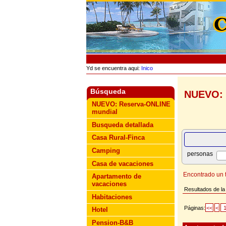
Yd se encuentra aqui:
Inico
Búsqueda
NUEVO: 
NUEVO: Reserva-ONLINE
mundial
Busqueda detallada
Casa Rural-Finca
Camping
personas
Casa de vacaciones
Encontrado un t
Apartamento de
vacaciones
Resultados de la 
Habitaciones
Páginas:
<<
<
Hotel
Pension-B&B