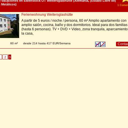
vacaciones en Eibenstock OT Weitersglashütte (Alemania, (Estado Libre de)
 Metálicos)
1 Coment
Ferienwohnung Weitersglashütte
A partir de 5 euros / noche / persona, 60 m² Amplio apartamento con
amplio salón, cocina, baño y dos dormitorios. Ideal para dos familias
(hasta 6 personas). TV + DVD + Video, zona tranquila, aparcamiento
la casa,
60 m²
desde 214 hasta 417 EUR/Semana
Conta
1
2
3