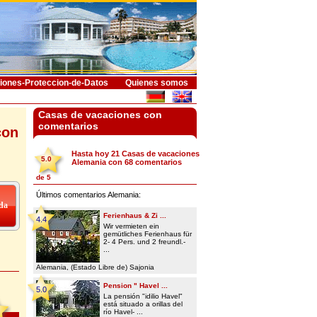
iones-Proteccion-de-Datos
Quienes somos
Casas de vacaciones con
comentarios
con
Hasta hoy 21
Casas de vacaciones
5.0
Alemania
con
68
comentarios
de
5
Últimos comentarios Alemania:
Ferienhaus & Zi ...
4.4
Wir vermieten ein
gemütliches Ferienhaus für
2- 4 Pers. und 2 freundl.-
...
Alemania, (Estado Libre de) Sajonia
Pension " Havel ...
5.0
La pensión "idilio Havel"
está situado a orillas del
río Havel- ...