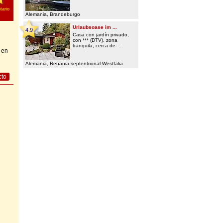
ario
Alemania, Brandeburgo
Urlaubsoase im ...
4.9
Casa con jardín privado,
con *** (DTV), zona
tranquila, cerca de- ...
 en
Alemania, Renania septentrional-Westfalia
cto