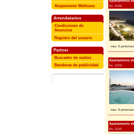
Apartamento de 
Alojamiento Wellness
No. 12152
Arrendatarios
Condiciones de
Anuncios
Registro del usuario
max. 6 personas
Partner
Buscador de vuelos
Apartamento de v
Banderas de publicidad
No. 12153
max. 8 personas
Apartamento de v
No. 12141