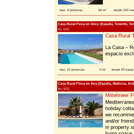
max. 4 personas
90 m²
desde 200 ha
Casa Rural-Finca en Arico (España, Tenerife, Tene
No. 6167
Casa Rural T
La Casa – Ro
espacio excl
max. 10 personas
0 m²
desde 65 hasta
Casa Rural-Finca en Arta (España, Mallorca, Artá
No. 8222
Mittelmeer F
Mediterranea
holiday cotta
we recommend
and/or friend
in property i
living space.