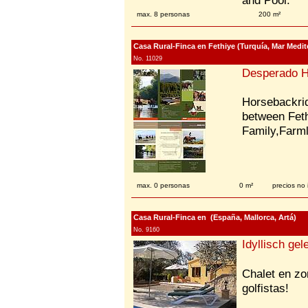
and Pool.
max. 8 personas
200 m²
Casa Rural-Finca en Fethiye (Turquía, Mar Medite
No. 11029
Desperado H
Horsebackrid
between Feth
Family,Farml
max. 0 personas
0 m²
precios no
Casa Rural-Finca en (España, Mallorca, Artá)
No. 9160
Idyllisch ge
Chalet en zon
golfistas!