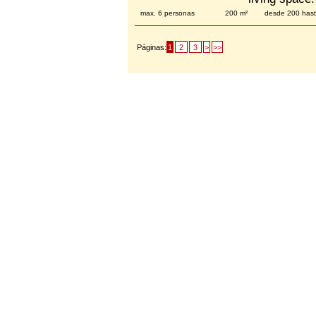
max. 6 personas
200 m²
desde 200 has
Páginas:
1
2
3
>
>>