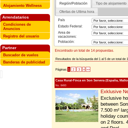
Región/Población
Tipo de alojamiento
Alojamiento Wellness
Ofertas de Ultima hora
Arrendatarios
País
Condiciones de
Estado Federal:
Anuncios
Area de
Registro del usuario
vacaciones:
Población:
Partner
Encontrado un total de 14 propuestas.
Buscador de vuelos
Resultados de la búsqueda del 1 al 5 de un total de 
Banderas de publicidad
Páginas:
1
2
3
>
>>
Casa Rural-Finca en Son Servera (España, Mallo
No. 8493
Exklusive Ne
Exclusive ho
between Son 
7.500 m² larg
holiday coun
on 2 floors. 