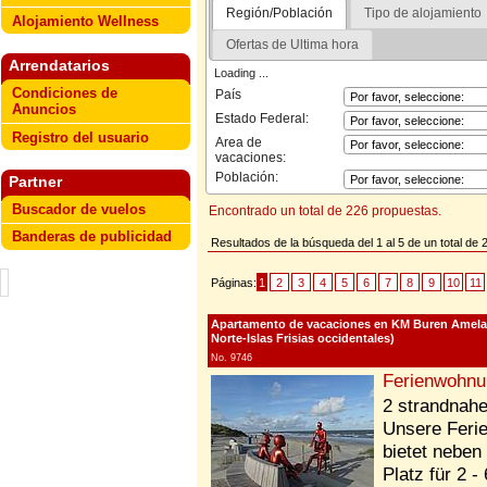
Región/Población
Tipo de alojamiento
Alojamiento Wellness
Ofertas de Ultima hora
Arrendatarios
Loading ...
Condiciones de
País
Anuncios
Estado Federal:
Registro del usuario
Area de
vacaciones:
Población:
Partner
Buscador de vuelos
Encontrado un total de 226 propuestas.
Banderas de publicidad
Resultados de la búsqueda del 1 al 5 de un total de
Páginas:
1
2
3
4
5
6
7
8
9
10
11
Apartamento de vacaciones en KM Buren Ameland 
Norte-Islas Frisias occidentales)
No. 9746
Ferienwohnu
2 strandnah
Unsere Feri
bietet neben
Platz für 2 