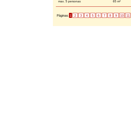
max. 5 personas
65 m²
Páginas:
1
2
3
4
5
6
7
8
9
10
11