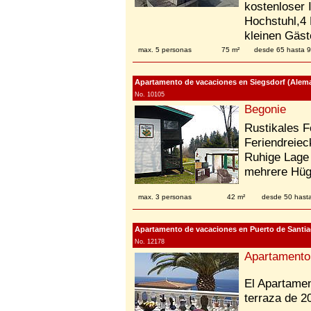
kostenloser 
Hochstuhl,4 
kleinen Gäst
max. 5 personas
75 m²
desde 65 hasta 
Apartamento de vacaciones en Siegsdorf (Alema
No. 10105
Begonie
Rustikales F
Feriendreiec
Ruhige Lage 
mehrere Hüge
max. 3 personas
42 m²
desde 50 hast
Apartamento de vacaciones en Puerto de Santiago
No. 12178
Apartamento 
El Apartamen
terraza de 2