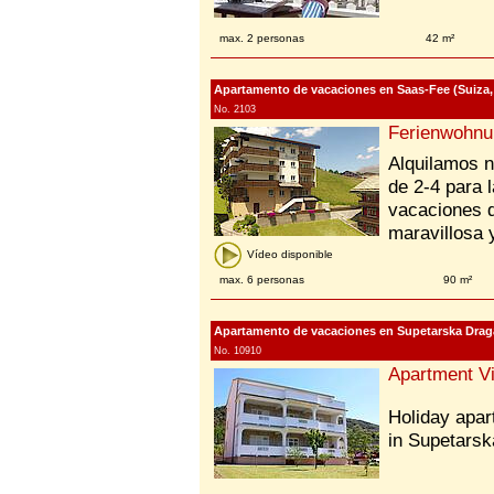
max. 2 personas
42 m²
Apartamento de vacaciones en Saas-Fee (Suiza, 
No. 2103
Ferienwohnu
Alquilamos n
de 2-4 para 
vacaciones d
maravillosa 
Vídeo disponible
max. 6 personas
90 m²
Apartamento de vacaciones en Supetarska Draga
No. 10910
Apartment Vi
Holiday apar
in Supetarsk