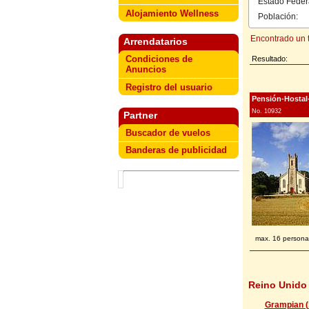
Estado Feder
Alojamiento Wellness
Población:
Encontrado un t
Arrendatarios
Condiciones de
Resultado:
Anuncios
Registro del usuario
Pensión-Hostal
No. 10932
Partner
Buscador de vuelos
Banderas de publicidad
max. 16 persona
Reino Unido
Grampian (