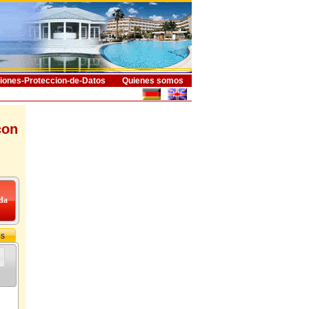
iones-Proteccion-de-Datos
Quienes somos
con
os