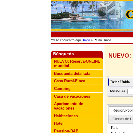
Yd se encuentra aqui:
Inico
> Reino Unido
Búsqueda
NUEVO: 
NUEVO: Reserva-ONLINE
mundial
Busqueda detallada
Casa Rural-Finca
Camping
personas
Casa de vacaciones
Apartamento de
vacaciones
Región/Pobl
Habitaciones
Ofertas de U
Hotel
País
Pension-B&B