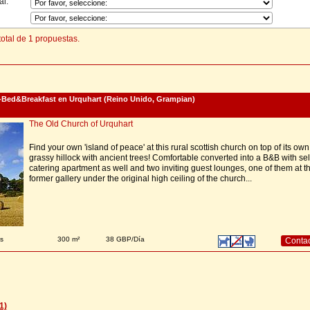
al:
otal de 1 propuestas.
-Bed&Breakfast en Urquhart (Reino Unido, Grampian)
The Old Church of Urquhart
Find your own 'island of peace' at this rural scottish church on top of its own
grassy hillock with ancient trees! Comfortable converted into a B&B with sel
catering apartment as well and two inviting guest lounges, one of them at t
former gallery under the original high ceiling of the church...
s
300 m²
38 GBP/Día
Conta
1)