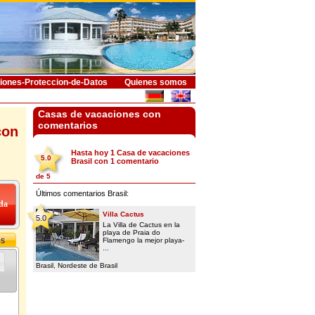
iones-Proteccion-de-Datos
Quienes somos
Casas de vacaciones con
comentarios
con
Hasta hoy 1
Casa de vacaciones
5.0
Brasil
con
1
comentario
de
5
Últimos comentarios Brasil:
Villa Cactus
5.0
La Villa de Cactus en la
playa de Praia do
os
Flamengo la mejor playa-
...
Brasil, Nordeste de Brasil