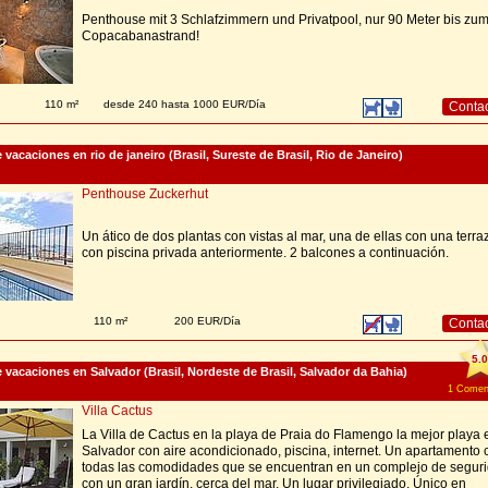
Penthouse mit 3 Schlafzimmern und Privatpool, nur 90 Meter bis zu
Copacabanastrand!
110 m²
desde 240 hasta 1000 EUR/Día
Conta
acaciones en rio de janeiro (Brasil, Sureste de Brasil, Rio de Janeiro)
Penthouse Zuckerhut
Un ático de dos plantas con vistas al mar, una de ellas con una terra
con piscina privada anteriormente. 2 balcones a continuación.
110 m²
200 EUR/Día
Conta
5.0
vacaciones en Salvador (Brasil, Nordeste de Brasil, Salvador da Bahia)
1 Coment
Villa Cactus
La Villa de Cactus en la playa de Praia do Flamengo la mejor playa 
Salvador con aire acondicionado, piscina, internet. Un apartamento 
todas las comodidades que se encuentran en un complejo de segur
con un gran jardín, cerca del mar. Un lugar privilegiado. Único en