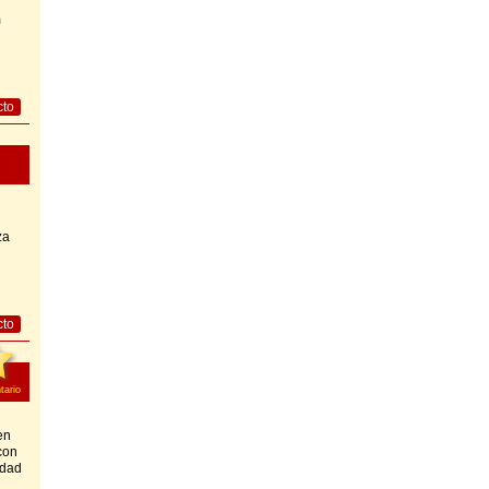
m
cto
za
cto
ario
en
con
idad