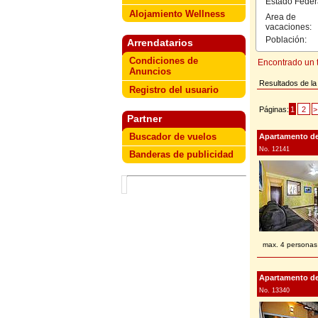
Estado Feder
Alojamiento Wellness
Area de
vacaciones:
Población:
Arrendatarios
Condiciones de
Encontrado un t
Anuncios
Resultados de la 
Registro del usuario
Páginas:
1
2
>
Partner
Buscador de vuelos
Apartamento de v
No. 12141
Banderas de publicidad
max. 4 personas
Apartamento de v
No. 13340