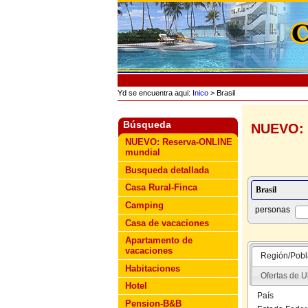
Yd se encuentra aqui:
Inico
> Brasil
Búsqueda
NUEVO: 
NUEVO: Reserva-ONLINE
mundial
Busqueda detallada
Casa Rural-Finca
Camping
personas
Casa de vacaciones
Apartamento de
vacaciones
Región/Pobl
Habitaciones
Ofertas de U
Hotel
País
Pension-B&B