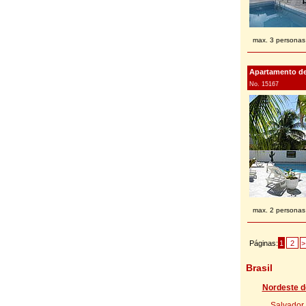
max. 3 personas
Apartamento de 
No. 15167
max. 2 personas
Páginas:
1
2
>
Brasil
Nordeste de
Salvador 