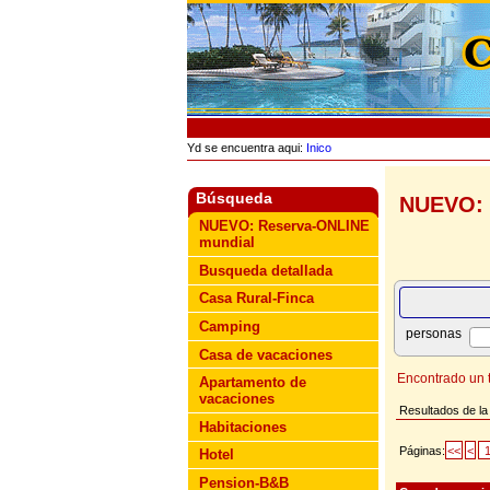
Yd se encuentra aqui:
Inico
Búsqueda
NUEVO: 
NUEVO: Reserva-ONLINE
mundial
Busqueda detallada
Casa Rural-Finca
Camping
personas
Casa de vacaciones
Encontrado un t
Apartamento de
vacaciones
Resultados de la
Habitaciones
Páginas:
<<
<
Hotel
Pension-B&B