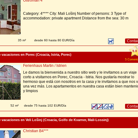
Ostroman 4****
Category: 4**** City: Mali Lošinj Number of persons: 3 Type of
accommodation: private apartment Distance from the sea: 30 m
35 m²
desde 60 hasta 80 EUR/Día
Conta
5.0
vacaciones en Porec (Croacia, Istria, Porec)
5 Comenta
Ferienhaus Martin / Istrien
Le damos la bienvenida a nuestro sitio web y le invitamos a un viaje
corto a visitarnos en Porec, Croacia - Istria. Nos gustaría mostrar lo
hermoso que está con nosotros en la casa y le invitamos a que nos vi
una vez más. Los apartamentos en nuestra casa están bien manteni
y limpios
52 m²
desde 75 hasta 102 EUR/Día
Conta
vacaciones en Veli Lošinj (Croacia, Golfo de Kvarner, Mali-Lossinj)
Christian B4***