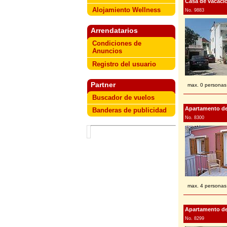
Casa de vacacio
Alojamiento Wellness
No. 9883
Arrendatarios
Condiciones de
Anuncios
Registro del usuario
Partner
max. 0 personas
Buscador de vuelos
Apartamento de 
Banderas de publicidad
No. 8300
max. 4 personas
Apartamento de 
No. 8299