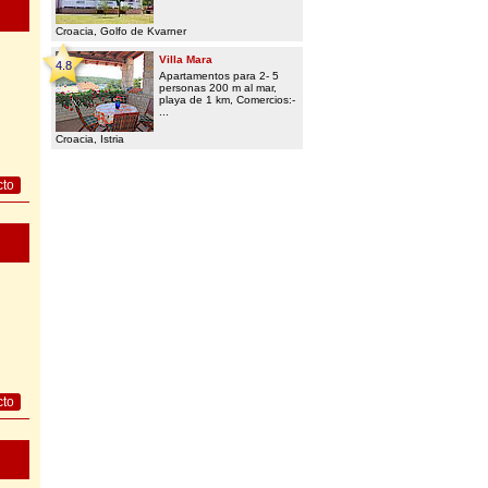
Croacia, Golfo de Kvarner
Villa Mara
4.8
Apartamentos para 2- 5
personas 200 m al mar,
playa de 1 km, Comercios:-
...
Croacia, Istria
cto
cto