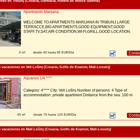
nes en Tribunj (Croacia, Dalmacia, Riviera de Vodice Sibenik)
Apartments Marijana
WELCOME TO APARTMENTS MARIJANA IN TRIBUNJ.LARGE
TERRACCE,BIG APARTMENTS,GOOD EQUIPMENT,GOOD
STAFF,TV,SAT,AIR-CONDITION,WI-FI,GRILL,GOOD LOCATION.
0 m²
desde 40 hasta 65 EUR/Día
Conta
vacaciones en Veli Lošinj (Croacia, Golfo de Kvarner, Mali-Lossinj)
Aquarius 1/4 ****
Category: 4**** City: Veli Lošinj Number of persons: 4 Type of
accommodation: private apartment Distance from the sea: 100 m
45 m²
desde 70 hasta 125 EUR/Día
Conta
vacaciones en Mali Lošinj (Croacia, Golfo de Kvarner, Mali-Lossinj)