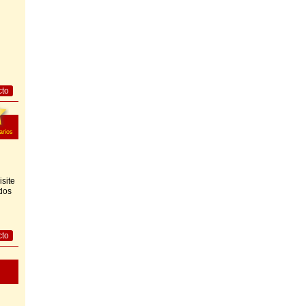
cto
rios
site
dos
cto