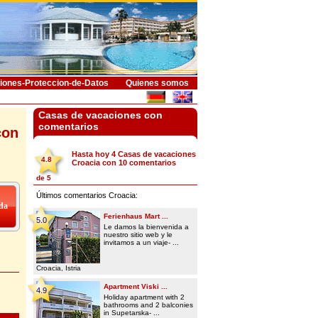
iones-Proteccion-de-Datos
Quienes somos
Casas de vacaciones con
comentarios
con
Hasta hoy 4
Casas de vacaciones
4.8
Croacia
con
10
comentarios
de
5
Últimos comentarios Croacia:
Ferienhaus Mart ...
5.0
Le damos la bienvenida a
nuestro sitio web y le
invitamos a un viaje- ...
Croacia, Istria
Apartment Viski ...
4.9
Holiday apartment with 2
bathrooms and 2 balconies
in Supetarska- ...