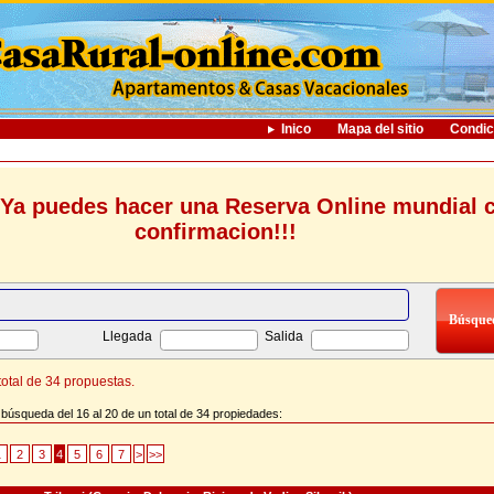
Inico
Mapa del sitio
Condic
Ya puedes hacer una Reserva Online mundial 
confirmacion!!!
Llegada
Salida
otal de 34 propuestas.
 búsqueda del 16 al 20 de un total de 34 propiedades:
1
2
3
4
5
6
7
>
>>