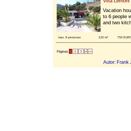
Villa Lemoni
Vacation hous
to 6 people 
and two kitc
max. 6 personas
120 m²
750 EUR
Páginas:
1
2
3
>
>>
Autor: Fran