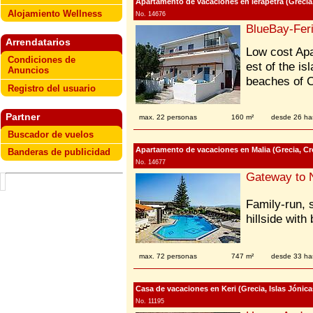
Apartamento de vacaciones en Ierapetra (Grecia,
Alojamiento Wellness
No. 14676
BlueBay-Fer
Arrendatarios
Low cost Apa
Condiciones de
est of the is
Anuncios
beaches of C
Registro del usuario
Partner
max. 22 personas
160 m²
desde 26 ha
Buscador de vuelos
Apartamento de vacaciones en Malia (Grecia, Cre
Banderas de publicidad
No. 14677
Gateway to 
Family-run, 
hillside with
max. 72 personas
747 m²
desde 33 ha
Casa de vacaciones en Keri (Grecia, Islas Jónica
No. 11195