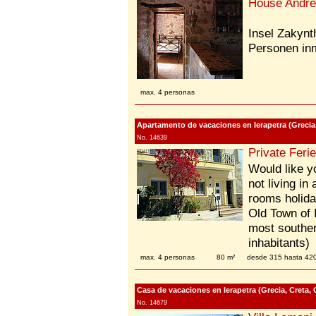
House Andr
Insel Zakynt
Personen inm
max. 4 personas
Apartamento de vacaciones en Ierapetra (Grecia,
No. 14639
Private Fer
Would like y
not living in
rooms holiday
Old Town of I
most souther
inhabitants)
max. 4 personas
80 m²
desde 315 hasta 4
Casa de vacaciones en Ierapetra (Grecia, Creta, 
No. 14679