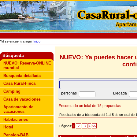
Yd se encuentra aqui:
Inico
Búsqueda
NUEVO: Ya puedes hacer u
conf
NUEVO: Reserva-ONLINE
mundial
Busqueda detallada
Casa Rural-Finca
Camping
personas
Llegada
Casa de vacaciones
Encontrado un total de 15 propuestas.
Apartamento de
vacaciones
Resultados de la búsqueda del 1 al 5 de un total de 
Habitaciones
Páginas:
1
2
3
>
>>
Hotel
Pension-B&B